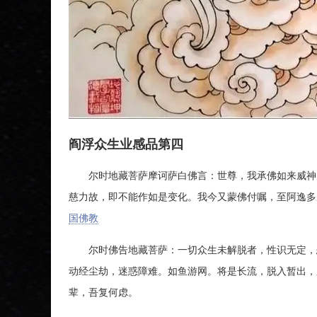
阎浮众生业感品第四
尔时地藏菩萨摩诃萨白佛言：世尊，我承佛如来威神力
慈力故，即不能作如是变化。我今又蒙佛付嘱，至阿逸多
国佛教
尔时佛告地藏菩萨：一切众生未解脱者，性识无定，恶
动经尘劫，迷惑障难。如鱼游网。将是长流，脱入暂出，
辈，吾复何虑。