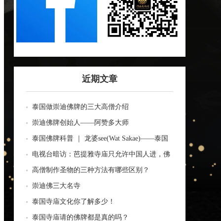
近期文章
泰国做崇迪佛牌的三大高僧介绍
崇迪佛牌创始人——阿赞多大师
泰国佛牌科普 ｜ 龙婆see(Wat Sakae)——泰国
四面神前三高僧
电视台暗访：芭提雅寺庙只允许中国人进，佛
牌高于常价100多倍！
高僧制作圣物的三种方法有哪些区别？
崇迪佛三大名寺
泰国寺庙文化你了解多少！
泰国寺庙请的佛牌都是真的吗？