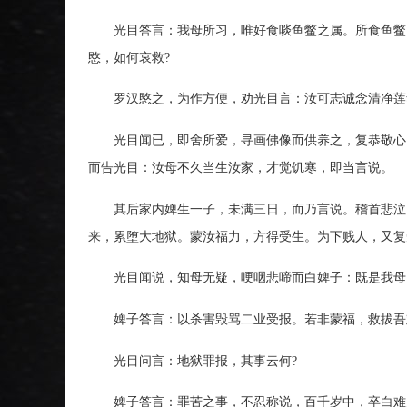
光目答言：我母所习，唯好食啖鱼鳖之属。所食鱼鳖，
愍，如何哀救?
罗汉愍之，为作方便，劝光目言：汝可志诚念清净莲
光目闻已，即舍所爱，寻画佛像而供养之，复恭敬心，
而告光目：汝母不久当生汝家，才觉饥寒，即当言说。
其后家内婢生一子，未满三日，而乃言说。稽首悲泣，
来，累堕大地狱。蒙汝福力，方得受生。为下贱人，又复
光目闻说，知母无疑，哽咽悲啼而白婢子：既是我母
婢子答言：以杀害毁骂二业受报。若非蒙福，救拔吾
光目问言：地狱罪报，其事云何?
婢子答言：罪苦之事，不忍称说，百千岁中，卒白难