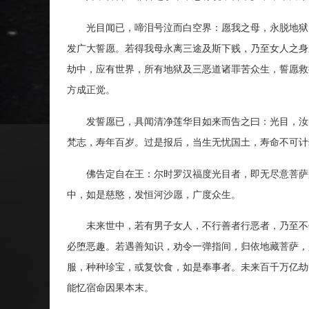
光目闻已，啼泪号泣而白空界：愿我之母，永脱地狱，
发广大誓愿。若得我母永离三途及斯下贱，乃至女人之身
劫中，应有世界，所有地狱及三恶道诸罪苦众生，誓愿救
方成正觉。
发誓愿已，具闻清净莲华目如来而告之曰：光目，汝大
梵志，寿年百岁。过是报后，当生无忧国土，寿命不可计
佛告定自在王：尔时罗汉福度光目者，即无尽意菩萨是
中，如是慈愍，发恒河沙愿，广度众生。
未来世中，若有男子女人，不行善者行恶者，乃至不信
必堕恶趣。若遇善知识，劝令一弹指间，归依地藏菩萨，
服，种种珍宝，或复饮食，如是奉事者。未来百千万亿劫
能忆宿命因果本末。