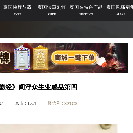
泰国佛牌恭请
泰国法事刺符
泰国＆特色产品
泰国跑庙图
TYPE
SPIKE
PRODUCT
ALTAS
愿经》阎浮众生业感品第四
27
点击：1614
微信号：xtyfgfp