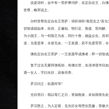
说是语时，会中有一菩萨摩诃萨，名定自在王，白佛言
世尊，略而说之。
尔时世尊告定自在王菩萨：谛听谛听!善思念之!吾当
切智成就如来，应供、正遍知、明行足、善逝、世间解、
为小国王，与一邻国王为友，同行十善，饶益众生。其邻
道，当度是辈，令使无余。一王发愿，若不先度罪苦，令
佛告定自在王菩萨：一王发愿早成佛者，即一切智成就
复于过去无量阿僧祇劫，有佛出世，名清净莲华目如来
遇一女人，字曰光目，设食供养。
罗汉问之：欲愿何等?
光目答曰：我以母亡之日，资福救拔，未知我母生处
罗汉愍之，为入定观，见光目女母堕在恶趣，受极大苦