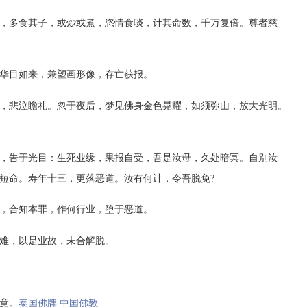
多食其子，或炒或煮，恣情食啖，计其命数，千万复倍。尊者慈
华目如来，兼塑画形像，存亡获报。
悲泣瞻礼。忽于夜后，梦见佛身金色晃耀，如须弥山，放大光明。
告于光目：生死业缘，果报自受，吾是汝母，久处暗冥。自别汝
短命。寿年十三，更落恶道。汝有何计，令吾脱免?
，合知本罪，作何行业，堕于恶道。
难，以是业故，未合解脱。
竟。
泰国佛牌 中国佛教