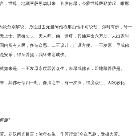
：世尊，地藏菩萨累劫以来，各发何愿，今蒙世尊殷勤赞叹。唯愿
为汝分别解说。乃往过去无量阿僧祇那由他不可说劫，尔时有佛，号一
无上士、调御丈夫、天人师、佛、世尊，其佛寿命六万劫。未出家时
国内所有人民，多造众恶。二王议计，广设方便。一王发愿，早成佛
是安乐，得至菩提，我终未愿成佛。
如来是。一王发愿永度罪苦众生，未愿成佛者，即地藏菩萨是。
，其佛寿命四十劫。像法之中，有一罗汉，福度众生。因次教化，
何趣?
。罗汉问光目言：汝母在生，作何行业?今在恶趣，受极大苦。