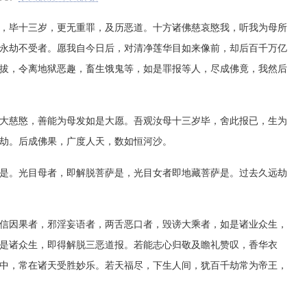
毕十三岁，更无重罪，及历恶道。十方诸佛慈哀愍我，听我为母所
永劫不受者。愿我自今日后，对清净莲华目如来像前，却后百千万亿
拔，令离地狱恶趣，畜生饿鬼等，如是罪报等人，尽成佛竟，我然后
慈愍，善能为母发如是大愿。吾观汝母十三岁毕，舍此报已，生为
劫。后成佛果，广度人天，数如恒河沙。
。光目母者，即解脱菩萨是，光目女者即地藏菩萨是。过去久远劫
因果者，邪淫妄语者，两舌恶口者，毁谤大乘者，如是诸业众生，
是诸众生，即得解脱三恶道报。若能志心归敬及瞻礼赞叹，香华衣
中，常在诸天受胜妙乐。若天福尽，下生人间，犹百千劫常为帝王，