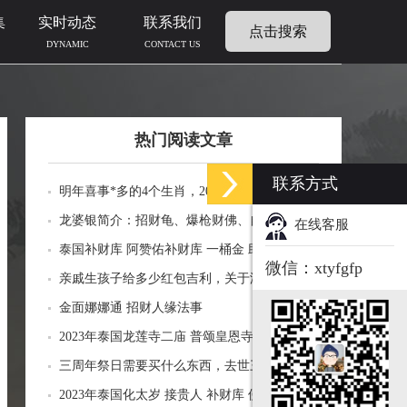
集
实时动态
联系我们
点击搜索
DYNAMIC
CONTACT US
热门阅读文章
联系方式
明年喜事*多的4个生肖，2024年什么生肖福运
临门好事连连
龙婆银简介：招财龟、爆枪财佛、自身佛牌的
在线客服
功效介绍
泰国补财库 阿赞佑补财库 一桶金 助力生意财
微信：xtyfgfp
运财富
亲戚生孩子给多少红包吉利，关于添丁份子钱
风水讲究
金面娜娜通 招财人缘法事
2023年泰国龙莲寺二庙 普颂皇恩寺化太岁 接
贵人 补财库 佛历2566年
三周年祭日需要买什么东西，去世三周年祭祀
用品风水
2023年泰国化太岁 接贵人 补财库 佛历2566年