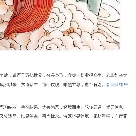
故，遍百千万亿世界，分是身形，救拔一切业报众生。若非如来大
成佛以来，六道众生，遣令度脱。唯然世尊，愿不有虑。
泰国佛牌 中
习结业，善习结果。为善为恶，逐境而生。轮转五道，暂无休息，
又复遭网。以是等辈，吾当忧念。汝既毕是往愿，累劫重誓，广度罪