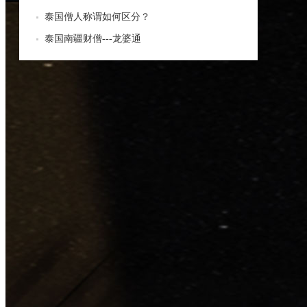
泰国僧人称谓如何区分？
泰国南疆财僧---龙婆通