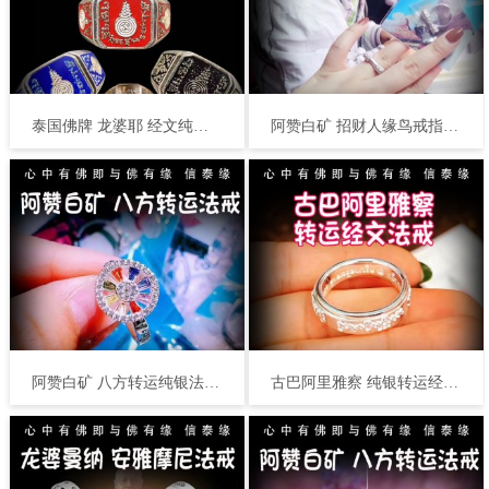
泰国佛牌 龙婆耶 经文纯银法戒 戒指 守财不漏财 旺人缘生意 增强提升运势 平安招财
阿赞白矿 招财人缘鸟戒指 泰国佛牌 人缘事业 口才说服力 转运生意 感情桃花
阿赞白矿 八方转运纯银法戒 泰国佛牌 八方好运 转运增福 事业名望 爱情姻缘 投资金融
古巴阿里雅察 纯银转运经文戒指 泰国佛牌 转运招财 转走霉运 好运都来 财源滚滚