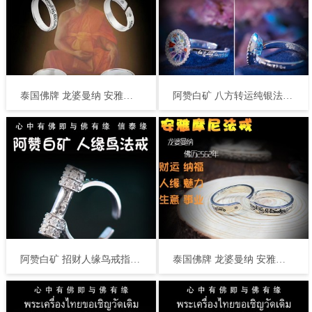
泰国佛牌 龙婆曼纳 安雅摩尼法戒 戒指 转运招财 事业生意 人缘口才 桃花姻缘
阿赞白矿 八方转运纯银法戒 泰国佛牌 八方好运 转运增福 事业名望 爱情姻缘 投资金融
阿赞白矿 招财人缘鸟戒指 泰国佛牌 人缘事业 口才说服力 转运生意 感情桃花
泰国佛牌 龙婆曼纳 安雅摩尼法戒 戒指 转运招财 事业生意 人缘口才 桃花姻缘