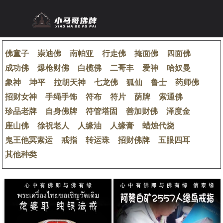
佛童子
崇迪佛
南帕亚
行走佛
掩面佛
四面佛
成功佛
爆枪财佛
白榄佛
二哥丰
爱神
哈奴曼
象神
坤平
拉胡天神
七龙佛
狐仙
鲁士
药师佛
招财女神
手绳手饰
符布
符片
荫牌
索通佛
珍品老牌
自身佛牌
符管塔固
善加财佛
泽度金
座山佛
徐祝老人
人缘油
人缘膏
蜡烛代烧
鬼王他冥素运
戒指
转运珠
招财佛牌
五眼四耳
其他种类