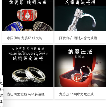
泰国佛牌 龙婆耶 经文纯银法戒 戒指 守财不漏财 旺人缘生意 增强提升运势 平安招财
阿赞白矿 招财人缘鸟戒指 泰国佛牌 人缘事业 口才说服力 转运生意 感情桃花
扫
码
古巴阿里雅察 纯银转运经文戒指 泰国佛牌 转运招财 转走霉运 好运都来 财源滚滚
龙婆占 华纳摩‬力尼法戒 泰国佛牌 招财守财 异性缘贵人缘
添
加