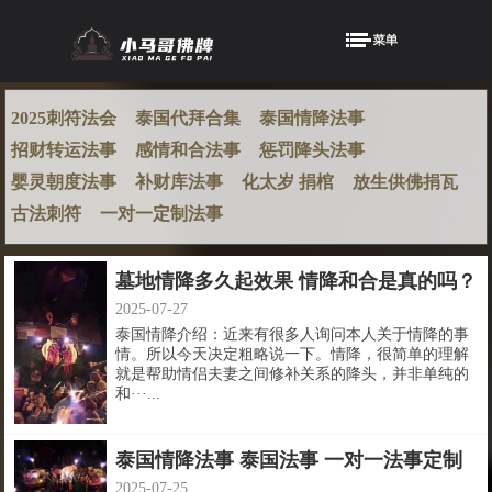
2025刺符法会
泰国代拜合集
泰国情降法事
招财转运法事
感情和合法事
惩罚降头法事
婴灵朝度法事
补财库法事
化太岁 捐棺
放生供佛捐瓦
古法刺符
一对一定制法事
墓地情降多久起效果 情降和合是真的吗？
2025-07-27
泰国情降介绍：近来有很多人询问本人关于情降的事
情。所以今天决定粗略说一下。情降，很简单的理解
就是帮助情侣夫妻之间修补关系的降头，并非单纯的
和···...
泰国情降法事 泰国法事 一对一法事定制
2025-07-25