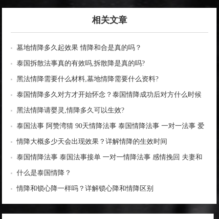
相关文章
墓地情降多久起效果 情降和合是真的吗？
泰国拆散法事真的有效吗,拆散降是真的吗?
黑法情降需要什么材料,墓地情降需要什么资料?
泰国情降多久对方才开始怀念？泰国情降成功后对方什么时候
找你？
黑法情降请婴灵,情降多久可以生效?
泰国法事 阿赞湾猜 90天情降法事 泰国情降法事 一对一法事 爱
情和合 感情姻缘 夫妻助力 一心一意 家庭和睦
情降大概多少天会出现效果？详解情降的生效时间
泰国情降法事 泰国法事接单 一对一情降法事 感情挽回 夫妻和
合
什么是泰国情降？
情降和锁心降一样吗？详解锁心降和情降区别