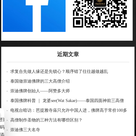
近期文章
求复合先做人缘还是先锁心？顺序错了往往越做越乱
泰国做崇迪佛牌的三大高僧介绍
崇迪佛牌创始人——阿赞多大师
泰国佛牌科普 ｜ 龙婆see(Wat Sakae)——泰国四面神前三高僧
电视台暗访：芭提雅寺庙只允许中国人进，佛牌高于常价100多
扫
倍！
高僧制作圣物的三种方法有哪些区别？
码
崇迪佛三大名寺
添