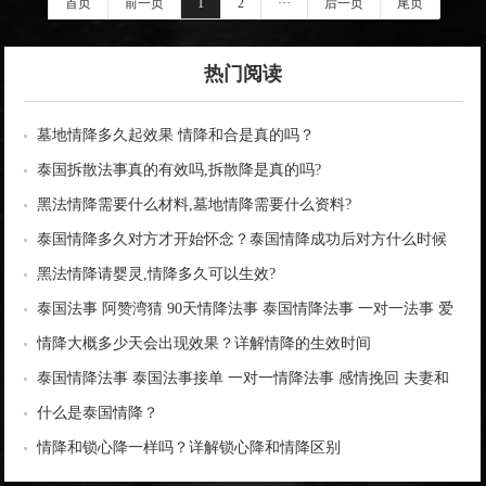
首页
前一页
1
2
···
后一页
尾页
热门阅读
墓地情降多久起效果 情降和合是真的吗？
泰国拆散法事真的有效吗,拆散降是真的吗?
黑法情降需要什么材料,墓地情降需要什么资料?
泰国情降多久对方才开始怀念？泰国情降成功后对方什么时候
找你？
黑法情降请婴灵,情降多久可以生效?
泰国法事 阿赞湾猜 90天情降法事 泰国情降法事 一对一法事 爱
情和合 感情姻缘 夫妻助力 一心一意 家庭和睦
情降大概多少天会出现效果？详解情降的生效时间
泰国情降法事 泰国法事接单 一对一情降法事 感情挽回 夫妻和
合
什么是泰国情降？
情降和锁心降一样吗？详解锁心降和情降区别