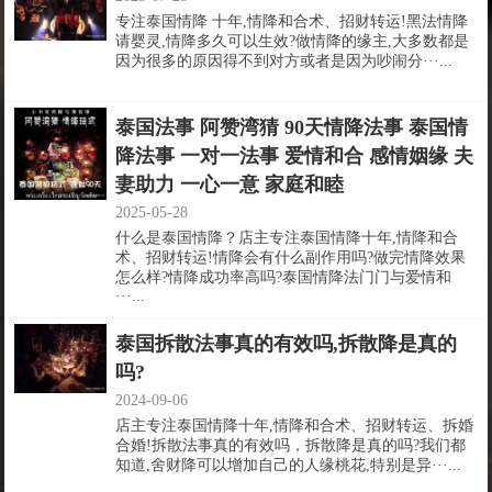
专注泰国情降 十年,情降和合术、招财转运!黑法情降
请婴灵,情降多久可以生效?做情降的缘主,大多数都是
因为很多的原因得不到对方或者是因为吵闹分···...
泰国法事 阿赞湾猜 90天情降法事 泰国情
降法事 一对一法事 爱情和合 感情姻缘 夫
妻助力 一心一意 家庭和睦
2025-05-28
什么是泰国情降？店主专注泰国情降十年,情降和合
术、招财转运!情降会有什么副作用吗?做完情降效果
怎么样?情降成功率高吗?泰国情降法门门与爱情和
···...
泰国拆散法事真的有效吗,拆散降是真的
吗?
2024-09-06
店主专注泰国情降十年,情降和合术、招财转运、拆婚
合婚!拆散法事真的有效吗，拆散降是真的吗?我们都
知道,舍财降可以增加自己的人缘桃花,特别是异···...