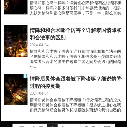
情降和锁心降一样吗？详解锁心降和情降区别情降和
锁心降一样吗？很多时候我们非常容易混淆的，很多
人认为情降和锁心降是两回事，不是一种，那么真实
···...
情降和和合术哪个厉害？详解泰国情降和
和合法事的区别
2024-04-04
情降和和合术哪个厉害？详解泰国情降和和合法事的
区别情降和和合术哪个厉害？相信这是不少想要做情
降或者和合术的缘主在选择二者之间都会遇到的问题
···...
情降后灵体会跟着被下降者嘛？细说情降
过程的控灵期
2024-04-04
情降后灵体会跟着被下降者嘛？细说情降过程的控灵
期情降后灵体会跟着被下降者嘛？很多缘主担心在我
们做完情降后会被灵体长期跟随从而影响我们自己的
···...