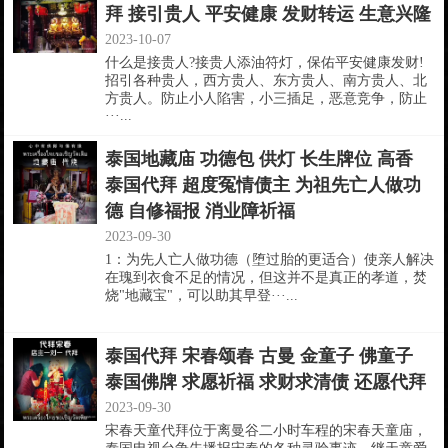
拜 接引贵人 平安健康 发财转运 生意兴隆
2023-10-07
什么是接贵人?接贵人添油符灯，保佑平安健康发财!
招引各种贵人，西方贵人、东方贵人、南方贵人、北
方贵人。防止小人陷害，小三插足，恶意竞争，防止
···...
泰国地藏庙 功德包 供灯 长生牌位 高香
泰国代拜 超度冤情债主 为祖先亡人做功
德 自修福报 消业障祈福
2023-09-30
1：为先人亡人做功德（堕过胎的更适合）使亲人解决
在瑰到衣食不足的情况，但这并不是真正的孝道，焚
烧"地藏宝"，可以助其早登···...
泰国代拜 宋春颂春 古曼 金童子 佛童子
泰国佛牌 求愿祈福 求财求清债 还愿代拜
2023-09-30
宋春天童代拜位于离曼谷二小时车程的宋春天童庙，