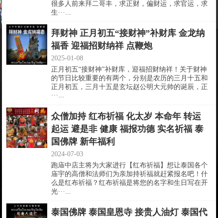
很多人前来拜二哥丰，求正财，偏财运，求官运，求
生···...
拜财神 正月初五“接财神”补财库 金龙纳
福香 迎福招财纳祥 点鞭炮
2025-01-08
正月初五“接财神”补财库，迎福招财纳祥！关于财神
的节日比较重要的有两个，分别是农历的三月十五和
正月初五，三月十五是玄坛赵公明大元帅的诞辰，正
···...
众僧加持 红布祈福 化太岁 本命年 转运
起运 避是非 健康 福报功德 实名祈福 泰
国佛牌 新年福利
2024-07-03
跑庙中店主将为大家进行【红布祈福】想让泰国各个
庙宇的高僧和法师们为亲加持祈福就赶紧报名吧！什
么是红布祈福？红布祈福是将您的名字和生日写在开
光···...
泰国佛牌 泰国皇恩寺 接贵人油灯 泰国代