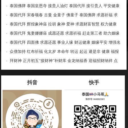
平步青云 旺赌运偏财投资 指引财路
泰国佛牌 泰国皇恩寺 接贵人油灯 泰国代拜 接引贵人 平安健康
发财转运 生意兴隆
泰国代拜 宋春颂春 古曼 金童子 佛童子 泰国佛牌 求愿祈福 求
财求清债 还愿代拜
泰国代拜 辉煌象神庙 拉胡 象神 爱神 求愿财富智慧 权力健康
成功学业 助智慧 事业生意 运势人缘
泰国代拜 鬼妻娜娜庙 成愿还愿 求愿祈福 赶走第三者 助力姻缘
桃花 夫妻和合 财运事业
泰国代拜 四面佛 求愿还愿 事业人缘 财运健康 姻缘平安 增强名
气提升运气 避险挡灾
众僧加持 红布祈福 化太岁 本命年 转运 起运 避是非 健康 福报
功德 实名祈福 泰国佛牌 新年福利
拜财神 正月初五“接财神”补财库 金龙纳福香 迎福招财纳祥 点
鞭炮
抖音
快手