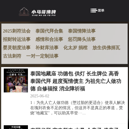
2025刺符法会
泰国代拜合集
泰国情降法事
招财转运法事
感情和合法事
惩罚降头法事
婴灵朝度法事
补财库法事
化太岁 捐棺
放生供佛捐瓦
古法刺符
一对一定制法事
泰国地藏庙 功德包 供灯 长生牌位 高香
泰国代拜 超度冤情债主 为祖先亡人做功
德 自修福报 消业障祈福
2025-06-02
1：为先人亡人做功德（堕过胎的更适合）使亲人解决
在瑰到衣食不足的情况，但这并不是真正的孝道，焚
烧"地藏宝"，可以助其早登···...