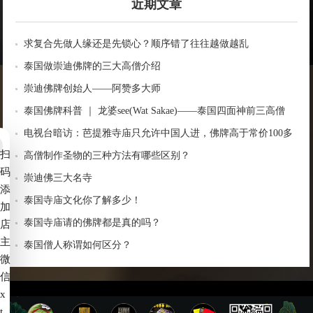
近期文章
求复合先做人缘还是先锁心？顺序错了往往越做越乱
泰国做崇迪佛牌的三大高僧介绍
崇迪佛牌创始人——阿赞多大师
泰国佛牌科普 ｜ 龙婆see(Wat Sakae)——泰国四面神前三高僧
电视台暗访：芭提雅寺庙只允许中国人进，佛牌高于常价100多
扫
倍！
高僧制作圣物的三种方法有哪些区别？
码
崇迪佛三大名寺
添
泰国寺庙文化你了解多少！
加
泰国寺庙请的佛牌都是真的吗？
店
主
泰国僧人称谓如何区分？
微
信
x
t