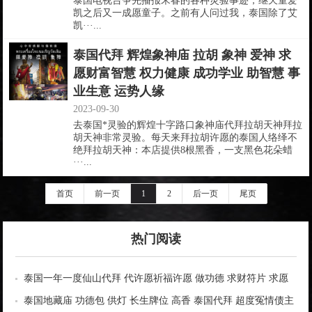
泰国电视台争先播报宋春的各种灵验事迹，继天童爱
凯之后又一成愿童子。之前有人问过我，泰国除了艾
凯···...
泰国代拜 辉煌象神庙 拉胡 象神 爱神 求
愿财富智慧 权力健康 成功学业 助智慧 事
业生意 运势人缘
2023-09-30
去泰国*灵验的辉煌十字路口象神庙代拜拉胡天神拜拉
胡天神非常灵验。每天来拜拉胡许愿的泰国人络绎不
绝拜拉胡天神：本店提供8根黑香，一支黑色花朵蜡
···...
首页
前一页
1
2
后一页
尾页
热门阅读
泰国一年一度仙山代拜 代许愿祈福许愿 做功德 求财符片 求愿
红带
泰国地藏庙 功德包 供灯 长生牌位 高香 泰国代拜 超度冤情债主