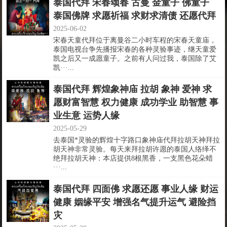
泰国代拜 宋春颂春 古曼 金童子 佛童子
泰国佛牌 求愿祈福 求财求清债 还愿代拜
2025-06-02
宋春天童代拜位于离曼谷二小时车程的宋春天童庙，
泰国电视台争先播报宋春的各种灵验事迹，继天童爱
凯之后又一成愿童子。之前有人问过我，泰国除了艾
凯···...
泰国代拜 辉煌象神庙 拉胡 象神 爱神 求
愿财富智慧 权力健康 成功学业 助智慧 事
业生意 运势人缘
2025-05-29
去泰国*灵验的辉煌十字路口象神庙代拜拉胡天神拜拉
胡天神非常灵验。每天来拜拉胡许愿的泰国人络绎不
绝拜拉胡天神：本店提供8根黑香，一支黑色花朵蜡
···...
泰国代拜 四面佛 求愿还愿 事业人缘 财运
健康 姻缘平安 增强名气提升运气 避险挡
灾