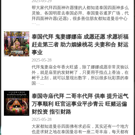
2025-05-29
帮大家代拜四面神许愿懂的人都知道泰国四面神多么
灵验。各国明星去泰国必拜。泰国曼谷暹罗广场，代
拜四面神许愿(还愿)，很多善信朋友都知道曼谷中心
···...
泰国代拜 鬼妻娜娜庙 成愿还愿 求愿祈福
赶走第三者 助力姻缘桃花 夫妻和合 财运
事业
2025-05-28
代拜鬼妻庙全年香火旺盛，除了娜娜成愿非常灵验以
外，就是庙里的发财树了，只要用手指点上香油，在
树干上刮，就可以显现出数字，所以很多玩彩票的泰
国···...
泰国寺庙代拜 二哥丰代拜 供奉 提升运气
万事顺利 旺官运事业平步青云 旺赌运偏
财投资 指引财路
2025-05-28
大家都知道曼谷四面佛有求必应，其实还有一个地方
也是求财之地在泰国曼谷有一座二哥丰庙，每天都有