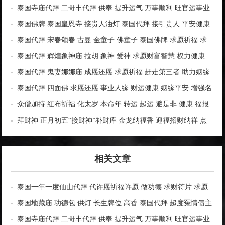
为祖先亡人做功德 自修福报 消业障祈福
泰国寺庙代拜 二哥丰代拜 供奉 提升运气 万事顺利 旺官运事业
平步青云 旺赌运偏财投资 指引财路
泰国佛牌 泰国皇恩寺 接贵人油灯 泰国代拜 接引贵人 平安健康
发财转运 生意兴隆
泰国代拜 宋春颂春 古曼 金童子 佛童子 泰国佛牌 求愿祈福 求
财求清债 还愿代拜
泰国代拜 辉煌象神庙 拉胡 象神 爱神 求愿财富智慧 权力健康
成功学业 助智慧 事业生意 运势人缘
泰国代拜 鬼妻娜娜庙 成愿还愿 求愿祈福 赶走第三者 助力姻缘
桃花 夫妻和合 财运事业
泰国代拜 四面佛 求愿还愿 事业人缘 财运健康 姻缘平安 增强名
气提升运气 避险挡灾
众僧加持 红布祈福 化太岁 本命年 转运 起运 避是非 健康 福报
功德 实名祈福 泰国佛牌 新年福利
拜财神 正月初五“接财神”补财库 金龙纳福香 迎福招财纳祥 点
鞭炮
相关文章
泰国一年一度仙山代拜 代许愿祈福许愿 做功德 求财符片 求愿
红带
泰国地藏庙 功德包 供灯 长生牌位 高香 泰国代拜 超度冤情债主
为祖先亡人做功德 自修福报 消业障祈福
泰国寺庙代拜 二哥丰代拜 供奉 提升运气 万事顺利 旺官运事业