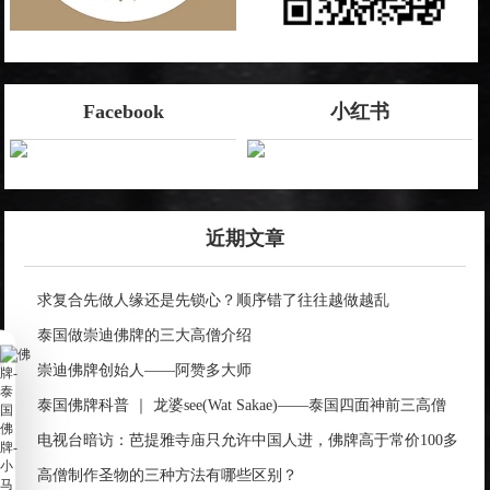
Facebook
小红书
近期文章
求复合先做人缘还是先锁心？顺序错了往往越做越乱
泰国做崇迪佛牌的三大高僧介绍
崇迪佛牌创始人——阿赞多大师
泰国佛牌科普 ｜ 龙婆see(Wat Sakae)——泰国四面神前三高僧
电视台暗访：芭提雅寺庙只允许中国人进，佛牌高于常价100多
倍！
高僧制作圣物的三种方法有哪些区别？