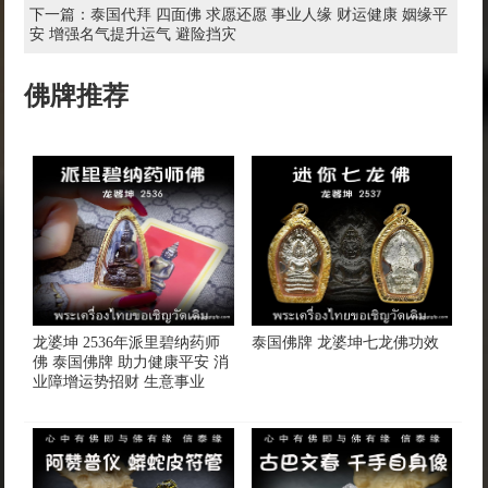
下一篇：
泰国代拜 四面佛 求愿还愿 事业人缘 财运健康 姻缘平
安 增强名气提升运气 避险挡灾
佛牌推荐
龙婆坤 2536年派里碧纳药师
泰国佛牌 龙婆坤七龙佛功效
佛 泰国佛牌 助力健康平安 消
业障增运势招财 生意事业