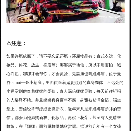
⚠注意：
如果许愿成愿了，请不要忘记还愿（还愿物品有：泰式衣裙，化
妆品、鲜花、放生、捐庙等）娜娜属于地仙，所以不用害怕，诚
心许愿，娜娜才会帮你，才会灵验，鬼妻庙也叫娜娜庙，位于曼
谷on nut一条小巷底，里面供奉着鬼妻娜娜的真身肉体，不远处的
小祠堂则供奉着娜娜的婴孩，泰人深信娜娜灵验，每天前往祈福
的人络绎不绝。并且娜娜真身百年不腐，身驱被贴满金箔，端坐
堂上，善信经常帮娜娜更换新衣，近年来凡是来娜娜庙参拜的善
信，都会为她添购新衣、化妆品，再献上花朵，甚至有人更请来
舞娘，在「娜娜」面前跳舞供她欣赏呢。据说前几年有一个女孩