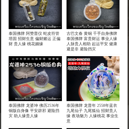
泰国佛牌 阿赞普仪 蛇皮符管
古巴文春 黄铜 千手自身佛牌
塔固 招财生意 偏财赌运 正偏
泰国佛牌 富贵财运 事业人缘
财 贵人缘 桃花姻缘
人脉贵人相助 起运平安 健康
避是非 避险挡灾
泰国佛牌 龙婆坤 佛历2536年
泰国佛牌 龙普年 2558年蓝衣
铜版自身像 平安辟邪 避险挡
九尾仙子 九尾狐仙 招财贵人
灾 助人缘贵人缘
缘 夜场魅力 人缘桃花 事业生
意