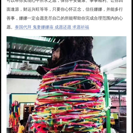
可以帮你实现心中所求之愿，保你平安健康、事事顺利、让你四
面逢源，财运兴旺等等，只要你心怀正念，信任娜娜，并能多行
善事，娜娜一定会愿意尽自己的所能帮助你完成合理范围内的心
愿。
泰国代拜 鬼妻娜娜庙 成愿还愿 求愿祈福