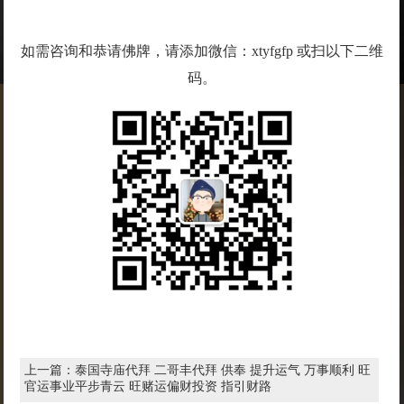
如需咨询和恭请佛牌，请添加微信：xtyfgfp 或扫以下二维
码。
上一篇：
泰国寺庙代拜 二哥丰代拜 供奉 提升运气 万事顺利 旺
官运事业平步青云 旺赌运偏财投资 指引财路