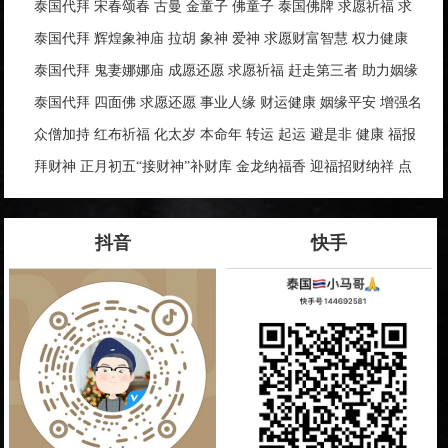
发财转运 生意兴隆
泰国代拜 宋春颂春 古曼 金童子 佛童子 泰国佛牌 求愿祈福 求
财求清债 还愿代拜
泰国代拜 辉煌象神庙 拉胡 象神 爱神 求愿财富智慧 权力健康
成功学业 助智慧 事业生意 运势人缘
泰国代拜 鬼妻娜娜庙 成愿还愿 求愿祈福 赶走第三者 助力姻缘
桃花 夫妻和合 财运事业
泰国代拜 四面佛 求愿还愿 事业人缘 财运健康 姻缘平安 增强名
气提升运气 避险挡灾
众僧加持 红布祈福 化太岁 本命年 转运 起运 避是非 健康 福报
功德 实名祈福 泰国佛牌 新年福利
拜财神 正月初五“接财神”补财库 金龙纳福香 迎福招财纳祥 点
鞭炮
抖音
快手