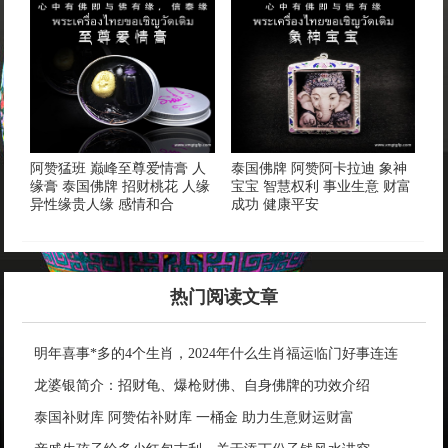
阿赞猛班 巅峰至尊爱情膏 人
泰国佛牌 阿赞阿卡拉迪 象神
缘膏 泰国佛牌 招财桃花 人缘
宝宝 智慧权利 事业生意 财富
异性缘贵人缘 感情和合
成功 健康平安
热门阅读文章
明年喜事*多的4个生肖，2024年什么生肖福运临门好事连连
龙婆银简介：招财龟、爆枪财佛、自身佛牌的功效介绍
泰国补财库 阿赞佑补财库 一桶金 助力生意财运财富