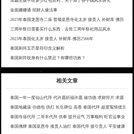
亲戚生孩子给多少红包吉利，关于添丁份子钱风水讲究
金面娜娜通 招财人缘法事
2023年泰国龙莲寺二庙 普颂皇恩寺化太岁 接贵人 补财库 佛历
2566年
三周年祭日需要买什么东西，去世三周年祭祀用品风水
2023年泰国化太岁 接贵人 补财库 佛历2566年
泰国刺符五芒星符印含义解析
泰国刺符纹身有什么禁忌？有哪些功效？
相关文章
泰国一年一度仙山代拜 代许愿祈福许愿 做功德 求财符片 求愿
红带
泰国地藏庙 功德包 供灯 长生牌位 高香 泰国代拜 超度冤情债主
为祖先亡人做功德 自修福报 消业障祈福
泰国寺庙代拜 二哥丰代拜 供奉 提升运气 万事顺利 旺官运事业
平步青云 旺赌运偏财投资 指引财路
泰国佛牌 泰国皇恩寺 接贵人油灯 泰国代拜 接引贵人 平安健康