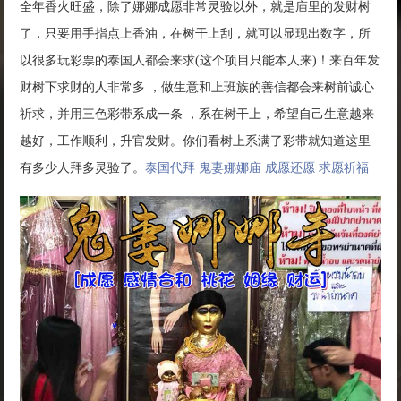
全年香火旺盛，除了娜娜成愿非常灵验以外，就是庙里的发财树
了，只要用手指点上香油，在树干上刮，就可以显现出数字，所
以很多玩彩票的泰国人都会来求(这个项目只能本人来)！来百年发
财树下求财的人非常多 ，做生意和上班族的善信都会来树前诚心
祈求，并用三色彩带系成一条 ，系在树干上，希望自己生意越来
越好，工作顺利，升官发财。你们看树上系满了彩带就知道这里
有多少人拜多灵验了。
泰国代拜 鬼妻娜娜庙 成愿还愿 求愿祈福