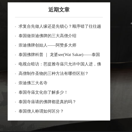
近期文章
求复合先做人缘还是先锁心？顺序错了往往越
做越乱
泰国做崇迪佛牌的三大高僧介绍
崇迪佛牌创始人——阿赞多大师
泰国佛牌科普 ｜ 龙婆see(Wat Sakae)——泰国
四面神前三高僧
电视台暗访：芭提雅寺庙只允许中国人进，佛
牌高于常价100多倍！
高僧制作圣物的三种方法有哪些区别？
崇迪佛三大名寺
泰国寺庙文化你了解多少！
泰国寺庙请的佛牌都是真的吗？
泰国僧人称谓如何区分？