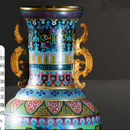
扫
码
添
加
店
主
微
信
x
t