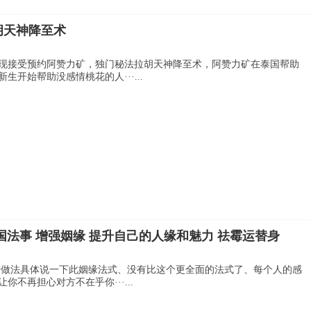
胡天神降至术
现接受预约阿赞力矿，独门秘法拉胡天神降至术，阿赞力矿在泰国帮助
开始帮助没感情桃花的人···...
泰国法事 增强姻缘 提升自己的人缘和魅力 祛霉运替身
一做法具体说一下此姻缘法式、没有比这个更全面的法式了、每个人的感
不再担心对方不在乎你···...