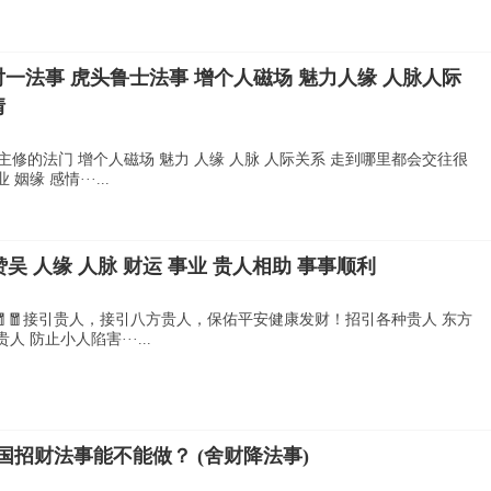
对一法事 虎头鲁士法事 增个人磁场 魅力人缘 人脉人际
情
修的法门 增个人磁场 魅力 人缘 人脉 人际关系 走到哪里都会交往很
缘 感情···...
吴 人缘 人脉 财运 事业 贵人相助 事事顺利
吴🧧🧧接引贵人，接引八方贵人，保佑平安健康发财！招引各种贵人 东方
 防止小人陷害···...
招财法事能不能做？ (舍财降法事)