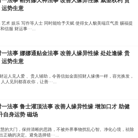
对一法事 帕劈娜天神法事 改善人缘异性缘 威望权利 贵
 运势生意
 艺术 娱乐 写作等人士 同时能给予天赋 使得女人貌美端庄气质 赐福提
服 财运事···...
对一法事 娜娜通贴金法事 改善人缘异性缘 处处逢缘 贵
 运势生意
财运人见人爱 、贵人辅助，令善信如金面招财人缘佛一样，容光换发，
人见到都喜欢你，让善···...
对一法事 鲁士灌顶法事 改善人缘异性缘 增加口才 助健
升自身运势 磁场
智慧的大门，保持清晰的思路，不被外界事物扰乱心智。净化心境，祛除
确的决定。避免选择错···...