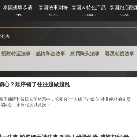
泰国佛牌恭请
泰国法事刺符
泰国＆特色产品
泰国跑庙图
TYPE
SPIKE
PRODUCT
ALTAS
章列表
招财转运法事
感情和合法事
惩罚降头法事
婴灵朝度法事
锁心？顺序错了往往越做越乱
泰国佛牌和传统玄学体系中，求复合时“人缘”与“锁心”并非绝对的先后
态、矛盾程度以及挽···...