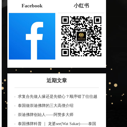
Facebook
小红书
近期文章
求复合先做人缘还是先锁心？顺序错了往往越
做越乱
泰国做崇迪佛牌的三大高僧介绍
崇迪佛牌创始人——阿赞多大师
泰国佛牌科普 ｜ 龙婆see(Wat Sakae)——泰国