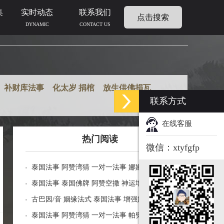
集
实时动态
联系我们
点击搜索
DYNAMIC
CONTACT US
补财库法事
化太岁 捐棺
放生供佛捐瓦
联系方式
在线客服
热门阅读
微信：xtyfgfp
泰国法事 阿赞湾猜 一对一法事 娜娜通贴金法
事 改善人缘异性缘 处处逢缘 贵人缘魅力桃花
泰国法事 泰国佛牌 阿赞空撒 神运增益法式 生
财运事业 运势生意
意买卖 官运权利 招正偏财 事业运势 健康平安
古巴因/音 姻缘法式 泰国法事 增强姻缘 提升自
己的人缘和魅力 祛霉运替身
泰国法事 阿赞湾猜 一对一法事 帕劈娜天神法