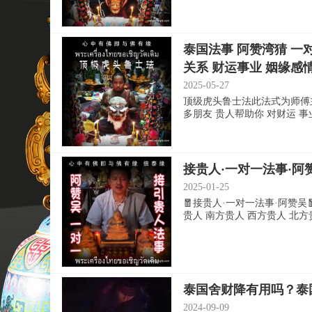
泰国法事 阿赞湾猜 一
关系 财运事业 姻缘感
2025-05-27
顶级虎头鲁士法此法式为师傅主
多朋友 贵人帮助你 对财运 事业 姻
接贵人·一对一法事·阿赞
2025-01-25
🧧接贵人·一对一法事·阿赞
贵人 南方贵人 西方贵人 北方贵人
泰国舍财降有用吗？泰国
2024-09-09