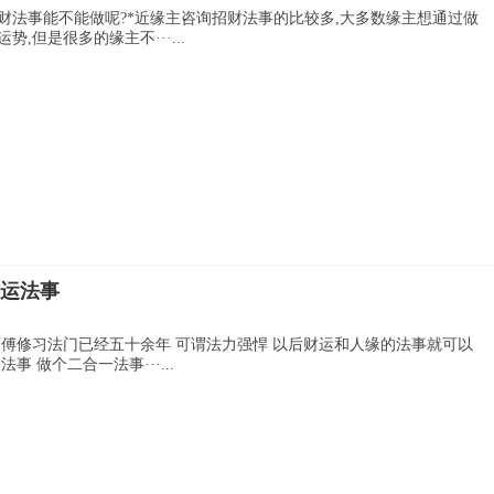
财法事能不能做呢?*近缘主咨询招财法事的比较多,大多数缘主想通过做
,但是很多的缘主不···...
财运法事
师傅修习法门已经五十余年 可谓法力强悍 以后财运和人缘的法事就可以
 做个二合一法事···...