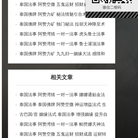
事 改善人缘异性缘 威望权利 贵人缘魅力桃花
泰国法事 阿赞空撒 五鬼运财 招财成愿 运财转
微信二维码
财运事业 运势生意
运 事业生意 增运旺运 投资风险 一对一法事
泰国佛牌 阿赞力矿 秘法情魅引合术 感情和合
泰国法事 姻缘锁心 人缘异性缘 爱情圆满
泰国佛牌 阿赞力矿 独门秘法 拉胡天神降至术
泰国法事 转运守护 平安健康 提升运势 求愿成
泰国法事 阿赞湾猜 一对一法事 虎头鲁士法事
愿
增个人磁场 魅力人缘 人脉人际关系 财运事业
泰国法事 阿赞湾猜 一对一法事 鲁士灌顶法事
姻缘感情
改善人缘异性缘 增加口才 助健康 驱霉运 辟邪
泰国佛牌 阿赞力矿 九九归一姻缘大法 感情和
挡降 提升自身运势 磁场
合 泰国法事 姻缘锁心 人缘异性缘 贵人桃花 爱
情圆满
相关文章
泰国法事 阿赞湾猜 一对一法事 娜娜通贴金法
事 改善人缘异性缘 处处逢缘 贵人缘魅力桃花
泰国法事 泰国佛牌 阿赞空撒 神运增益法式 生
财运事业 运势生意
意买卖 官运权利 招正偏财 事业运势 健康平安
古巴因/音 姻缘法式 泰国法事 增强姻缘 提升自
己的人缘和魅力 祛霉运替身
泰国法事 阿赞湾猜 一对一法事 帕劈娜天神法
事 改善人缘异性缘 威望权利 贵人缘魅力桃花
泰国法事 阿赞空撒 五鬼运财 招财成愿 运财转