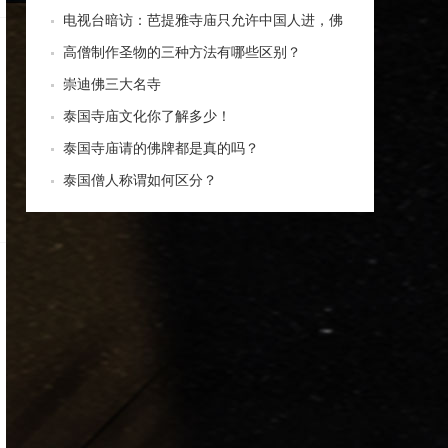
四面神前三高僧
电视台暗访：芭提雅寺庙只允许中国人进，佛
牌高于常价100多倍！
高僧制作圣物的三种方法有哪些区别？
崇迪佛三大名寺
泰国寺庙文化你了解多少！
泰国寺庙请的佛牌都是真的吗？
泰国僧人称谓如何区分？