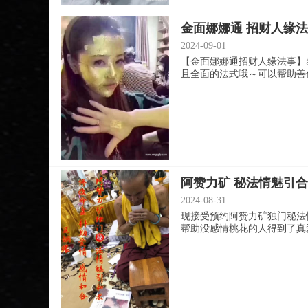
金面娜娜通 招财人缘
2024-09-01
【金面娜娜通招财人缘法事】
且全面的法式哦～可以帮助善信，
阿赞力矿 秘法情魅引合
2024-08-31
现接受预约阿赞力矿独门秘法
帮助没感情桃花的人得到了真爱阿