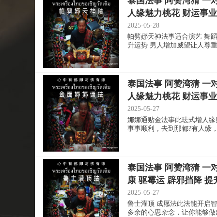
泰国法事 阿赞湾猜 一
人缘魅力桃花 财运事业
2025-05-28
帕劈娜天神法事适合演艺 舞蹈
升运势 男人增加威望让人尊重和信
泰国法事 阿赞湾猜 一
人缘魅力桃花 财运事业
2025-05-27
娜娜通贴金法事此珐式增人缘
事事顺利，去到那都?有人缘，人
泰国法事 阿赞湾猜 一
康 驱霉运 辟邪挡降 提
2025-05-27
鲁士灌顶 成愿法此法能开启
多余的心思杂念，让你能够做出正