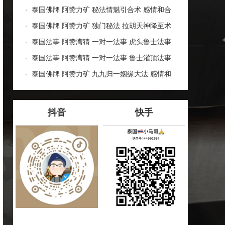
财运事业 运势生意
运 事业生意 增运旺运 投资风险 一对一法事
泰国佛牌 阿赞力矿 秘法情魅引合术 感情和合
泰国法事 姻缘锁心 人缘异性缘 爱情圆满
泰国佛牌 阿赞力矿 独门秘法 拉胡天神降至术
泰国法事 转运守护 平安健康 提升运势 求愿成
泰国法事 阿赞湾猜 一对一法事 虎头鲁士法事
愿
增个人磁场 魅力人缘 人脉人际关系 财运事业
泰国法事 阿赞湾猜 一对一法事 鲁士灌顶法事
姻缘感情
改善人缘异性缘 增加口才 助健康 驱霉运 辟邪
泰国佛牌 阿赞力矿 九九归一姻缘大法 感情和
挡降 提升自身运势 磁场
合 泰国法事 姻缘锁心 人缘异性缘 贵人桃花 爱
情圆满
抖音
快手