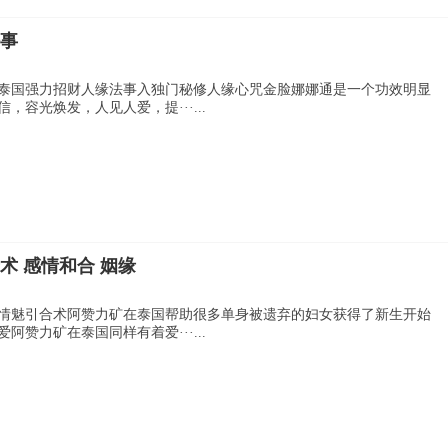
法事
泰国强力招财人缘法事入独门秘修人缘心咒金脸娜娜通是一个功效明显
容光焕发，人见人爱，提···...
术 感情和合 姻缘
情魅引合术阿赞力矿在泰国帮助很多单身被遗弃的妇女获得了新生开始
赞力矿在泰国同样有着爱···...