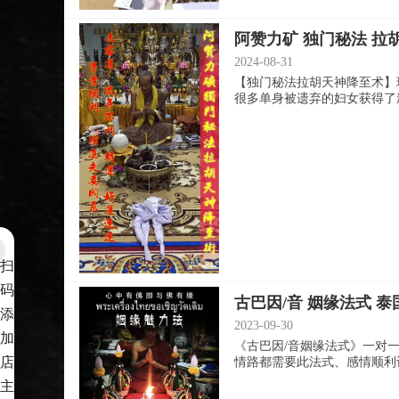
阿赞力矿 独门秘法 拉
2024-08-31
【独门秘法拉胡天神降至术】
很多单身被遗弃的妇女获得了新生
扫
码
古巴因/音 姻缘法式 
添
2023-09-30
加
《古巴因/音姻缘法式》一对
店
情路都需要此法式、感情顺利让你
主