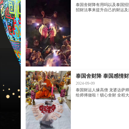
泰国舍财降有用吗以及泰国招
招财法事来提升自己的财运及运势
泰国舍财降 泰国感情
2024-09-09
泰国财运人缘高僧 龙婆达萨
给师傅做啦！锁心舍财 全程大法事