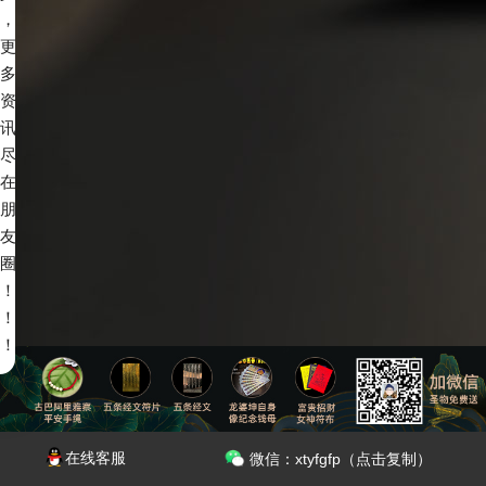
，
更
多
资
讯
尽
在
朋
友
圈
！
！
！
在线客服
微信：xtyfgfp（点击复制）