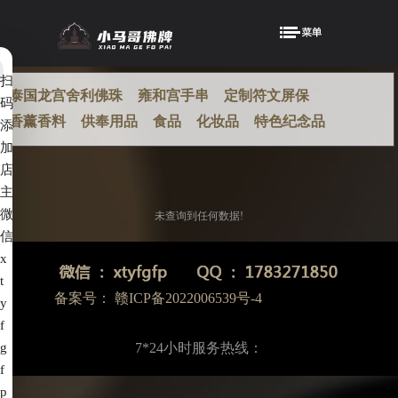
扫
泰国龙宫舍利佛珠
雍和宫手串
定制符文屏保
码
香薰香料
供奉用品
食品
化妆品
特色纪念品
添
加
店
主
微
未查询到任何数据!
信
x
t
备案号：
赣ICP备2022006539号-4
y
f
g
7*24小时服务热线：
f
p