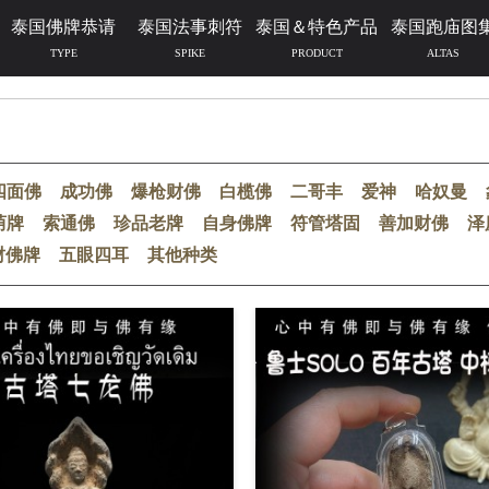
泰国佛牌恭请
泰国法事刺符
泰国＆特色产品
泰国跑庙图
TYPE
SPIKE
PRODUCT
ALTAS
四面佛
成功佛
爆枪财佛
白榄佛
二哥丰
爱神
哈奴曼
荫牌
索通佛
珍品老牌
自身佛牌
符管塔固
善加财佛
泽
财佛牌
五眼四耳
其他种类