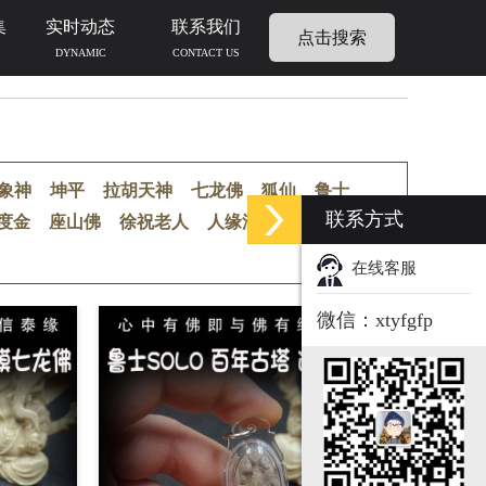
集
实时动态
联系我们
点击搜索
DYNAMIC
CONTACT US
象神
坤平
拉胡天神
七龙佛
狐仙
鲁士
联系方式
度金
座山佛
徐祝老人
人缘油
人缘膏
在线客服
微信：xtyfgfp