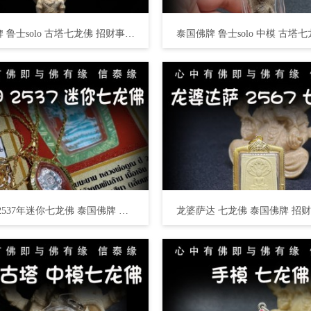
泰国佛牌 鲁士solo 古塔七龙佛 招财事业 生意投资 平安运势 家庭健康 挡灾避险 人缘六合
龙婆坤 2537年迷你七龙佛 泰国佛牌 招财开运、助事业生意 避险保平安