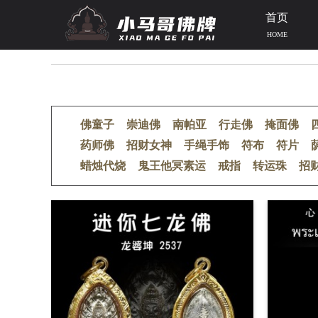
首页
HOME
当前位置：
首页
>>
泰国佛牌恭请
>>
七龙佛
佛童子
崇迪佛
南帕亚
行走佛
掩面佛
药师佛
招财女神
手绳手饰
符布
符片
蜡烛代烧
鬼王他冥素运
戒指
转运珠
招