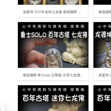
龙婆坤 2537年迷你七龙佛 泰国佛牌 招财开运、助事业生意 避险保平安
泰国佛牌 鲁士solo 立尊版 古塔七龙佛 招财事业 生意投资 平安运势 家庭健康 挡灾避险