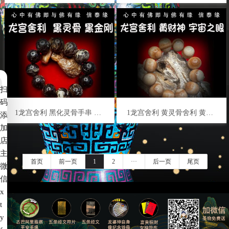
扫
码
1龙宫舍利 黑化灵骨手串 黑灵骨舍利 原石手链 原矿金刚 泰国佛牌
1龙宫舍利 黄灵骨舍利 黄财神 宇宙之眼 原矿舍利手串 泰国佛牌
添
加
店
主
首页
前一页
1
2
···
后一页
尾页
微
信
x
t
备案号：
赣ICP备2022006539号-4
y