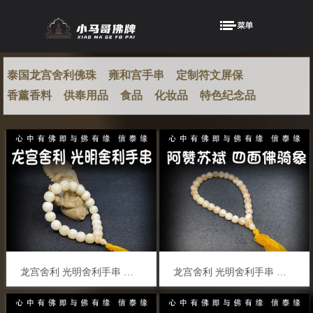
泰国龙宫舍利佛珠
雍和宫手串
定制符文屏保
香薰香料
供奉用品
食品
化妆品
特色纪念品
龙宫舍利 光明舍利手串 原石手链 原矿金刚 黑金刚 白灵骨 光明舍利 黑灵骨 财舍利 血舍利 跳出舍利 泰国佛牌
龙宫舍利 光明舍利手串 原石手链 原矿金刚 泰国佛牌