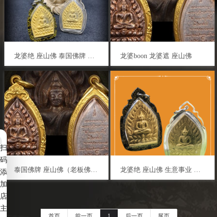
龙婆绝 座山佛 泰国佛牌 生意事业 金融投资 健康平安 逢凶化吉 人缘贵人
​龙婆boon 龙婆遮 座山佛
扫
码
泰国佛牌 座山佛（老板佛）起源
龙婆绝 座山佛 生意事业 运势贵人 逢凶化吉 人缘财运 健康平安
添
加
店
主
首页
前一页
1
后一页
尾页