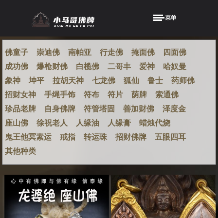
佛童子
崇迪佛
南帕亚
行走佛
掩面佛
四面佛
成功佛
爆枪财佛
白榄佛
二哥丰
爱神
哈奴曼
象神
坤平
拉胡天神
七龙佛
狐仙
鲁士
药师佛
招财女神
手绳手饰
符布
符片
荫牌
索通佛
珍品老牌
自身佛牌
符管塔固
善加财佛
泽度金
座山佛
徐祝老人
人缘油
人缘膏
蜡烛代烧
鬼王他冥素运
戒指
转运珠
招财佛牌
五眼四耳
其他种类