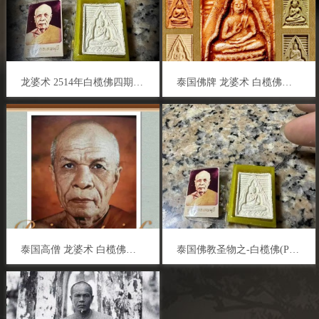
龙婆术 2514年白榄佛四期 (破模版)圣发特别版 生意 事业 转运 平安 人缘 人脉 人际关系 泰国佛牌
泰国佛牌 龙婆术 白榄佛系列介绍
泰国高僧 龙婆术 白榄佛圣物神迹
泰国佛教圣物之-白榄佛(Phra Paknam)