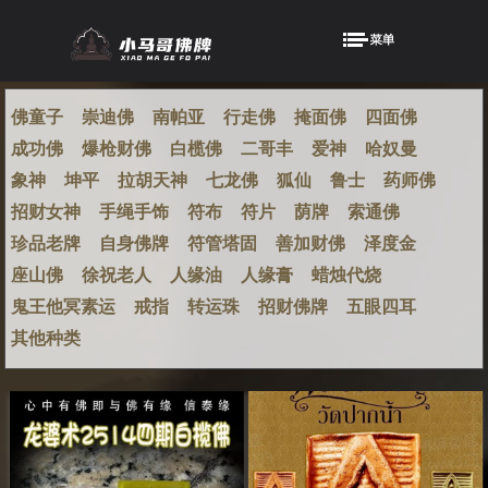
佛童子
崇迪佛
南帕亚
行走佛
掩面佛
四面佛
成功佛
爆枪财佛
白榄佛
二哥丰
爱神
哈奴曼
象神
坤平
拉胡天神
七龙佛
狐仙
鲁士
药师佛
招财女神
手绳手饰
符布
符片
荫牌
索通佛
珍品老牌
自身佛牌
符管塔固
善加财佛
泽度金
座山佛
徐祝老人
人缘油
人缘膏
蜡烛代烧
鬼王他冥素运
戒指
转运珠
招财佛牌
五眼四耳
其他种类