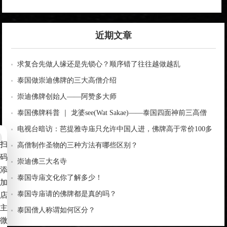
近期文章
求复合先做人缘还是先锁心？顺序错了往往越做越乱
泰国做崇迪佛牌的三大高僧介绍
崇迪佛牌创始人——阿赞多大师
泰国佛牌科普 ｜ 龙婆see(Wat Sakae)——泰国四面神前三高僧
电视台暗访：芭提雅寺庙只允许中国人进，佛牌高于常价100多
扫
倍！
高僧制作圣物的三种方法有哪些区别？
码
崇迪佛三大名寺
添
泰国寺庙文化你了解多少！
加
泰国寺庙请的佛牌都是真的吗？
店
主
泰国僧人称谓如何区分？
微