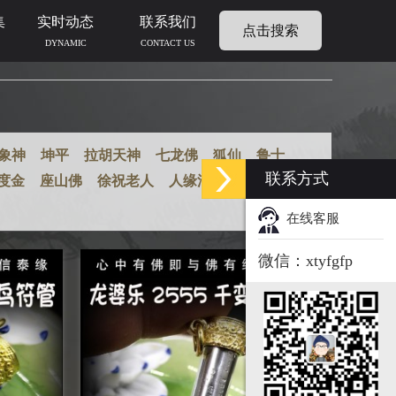
集
实时动态
联系我们
点击搜索
DYNAMIC
CONTACT US
象神
坤平
拉胡天神
七龙佛
狐仙
鲁士
联系方式
度金
座山佛
徐祝老人
人缘油
人缘膏
在线客服
微信：xtyfgfp