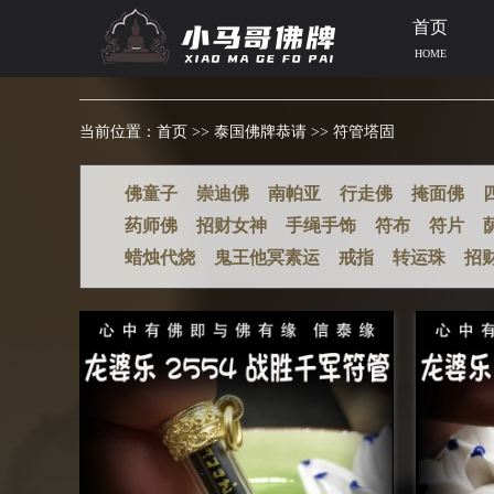
首页
HOME
当前位置：
首页
>>
泰国佛牌恭请
>>
符管塔固
佛童子
崇迪佛
南帕亚
行走佛
掩面佛
药师佛
招财女神
手绳手饰
符布
符片
蜡烛代烧
鬼王他冥素运
戒指
转运珠
招