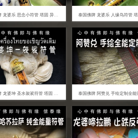
泰国佛牌 龙婆乐 思念小符管 塔固 异性缘桃花运 招财转运 事业人缘 助姻缘 感情和合
泰国佛牌 龙婆坤 圣水袈裟符管 塔固 保命保平安 避险挡灾 贵人人缘 防降头 转运事业