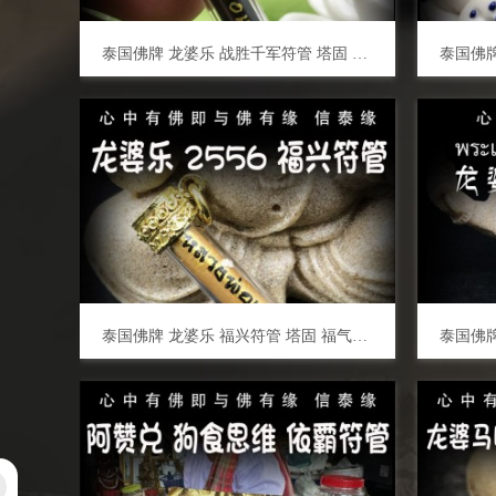
泰国佛牌 龙婆乐 战胜千军符管 塔固 招财转运 事业生意 助姻缘 感情和合 挡灾避险
泰国佛牌 龙婆乐 福兴符管 塔固 福气祈福 财运生意 事业工作 创业投资 招财转运