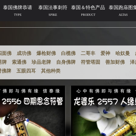
泰国佛牌恭请
泰国法事刺符
泰国＆特色产品
泰国跑庙图
TYPE
SPIKE
PRODUCT
ALTAS
四面佛
成功佛
爆枪财佛
白榄佛
二哥丰
爱神
哈奴曼
荫牌
索通佛
珍品老牌
自身佛牌
符管塔固
善加财佛
泽
财佛牌
五眼四耳
其他种类