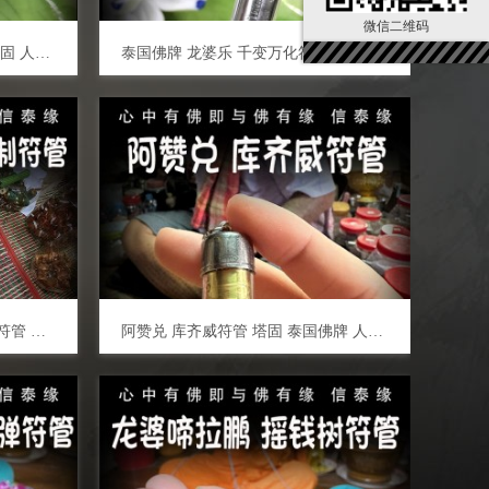
微信二维码
泰国佛牌 龙婆乐 人缘鸟符管 塔固 人缘贵人 口才桃花 财运生意 事业工作 创业投资 招财转运
泰国佛牌 龙婆乐 千变万化符管 塔固 辟邪挡灾 财运生意 事业工作 创业投资 招财转运
泰国佛牌 阿赞兑 手绘定制全能符管 塔固 招财转运 人缘六合 生意事业 家庭健康 挡灾避险 权威自信
阿赞兑 库齐威符管 塔固 泰国佛牌 人缘 姻缘 魅力 人际关系 人脉 财运 避险挡灾 平安健康