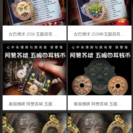
古巴博洋 2559 五眼四耳 泰国佛牌 催财生财 正偏财 事业生意 金融股票
古巴博洋 2559年五眼四耳 泰国佛牌 催财生财 正偏财 事业生意 金融股票
泰国佛牌 阿赞苏斌 五眼四耳金币 招财转运 生意事业 避小人去霉运 挡灾避险 防小人 权威自信
泰国佛牌 阿赞苏斌 五眼四耳金币 招财转运 生意事业 避小人去霉运 挡灾避险 防小人 权威自信