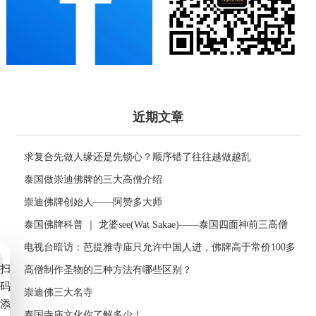
近期文章
求复合先做人缘还是先锁心？顺序错了往往越做越乱
泰国做崇迪佛牌的三大高僧介绍
崇迪佛牌创始人——阿赞多大师
泰国佛牌科普 ｜ 龙婆see(Wat Sakae)——泰国四面神前三高僧
电视台暗访：芭提雅寺庙只允许中国人进，佛牌高于常价100多
扫
倍！
高僧制作圣物的三种方法有哪些区别？
码
崇迪佛三大名寺
添
泰国寺庙文化你了解多少！