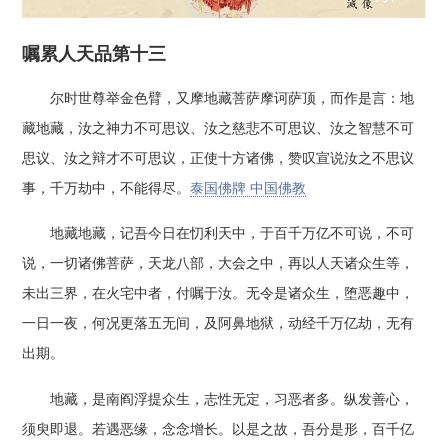
嘱累人天品第十三
尔时世尊举金色臂，又摩地藏菩萨摩诃萨顶，而作是言：地
藏地藏，汝之神力不可思议、汝之慈悲不可思议、汝之智慧不可
思议、汝之辩才不可思议，正使十方诸佛，赞叹宣说汝之不思议
事，千万劫中，不能得尽。
泰国佛牌 中国佛教
地藏地藏，记吾今日在忉利天中，于百千万亿不可说，不可
说，一切诸佛菩萨，天龙八部，大会之中，再以人天诸众生等，
未出三界，在火宅中者，付嘱于汝。无令是诸众生，堕恶趣中，
一日一夜，何况更落五无间，及阿鼻地狱，动经千万亿劫，无有
出期。
地藏，是南阎浮提众生，志性无定，习恶者多。纵发善心，
须臾即退。若遇恶缘，念念增长。以是之故，吾分是形，百千亿