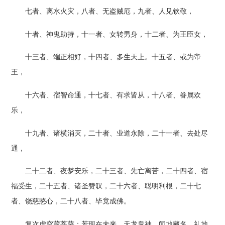
七者、离水火灾，八者、无盗贼厄，九者、人见钦敬，
十者、神鬼助持，十一者、女转男身，十二者、为王臣女，
十三者、端正相好，十四者、多生天上。十五者、或为帝
王，
十六者、宿智命通，十七者、有求皆从，十八者、眷属欢
乐，
十九者、诸横消灭，二十者、业道永除，二十一者、去处尽
通，
二十二者、夜梦安乐，二十三者、先亡离苦，二十四者、宿
福受生，二十五者、诸圣赞叹，二十六者、聪明利根，二十七
者、饶慈愍心，二十八者、毕竟成佛。
复次虚空藏菩萨：若现在未来，天龙鬼神，闻地藏名，礼地