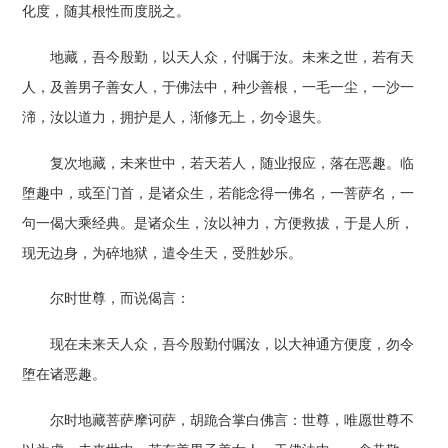
化度，随其根性而度脱之。
地藏，吾今殷勤，以天人众，付嘱于汝。未来之世，若有天
人，及善男子善女人，于佛法中，种少善根，一毛一尘，一沙一
渧，汝以道力，拥护是人，渐修无上，勿令退失。
复次地藏，未来世中，若天若人，随业报应，落在恶趣。临
堕趣中，或至门首，是诸众生，若能念得一佛名，一菩萨名，一
句一偈大乘经典。是诸众生，汝以神力，方便救拔，于是人所，
现无边身，为碎地狱，遣令生天，受胜妙乐。
尔时世尊，而说偈言：
现在未来天人众，吾今殷勤付嘱汝，以大神通方便度，勿令
堕在诸恶趣。
尔时地藏菩萨摩诃萨，胡跪合掌白佛言：世尊，唯愿世尊不