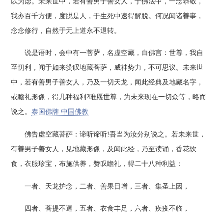
以为虑。未来世中，若有善男子善女人，于佛法中，一念恭敬，
我亦百千方便，度脱是人，于生死中速得解脱。何况闻诸善事，
念念修行，自然于无上道永不退转。
说是语时，会中有一菩萨，名虚空藏，白佛言：世尊，我自
至忉利，闻于如来赞叹地藏菩萨，威神势力，不可思议。未来世
中，若有善男子善女人，乃及一切天龙，闻此经典及地藏名字，
或瞻礼形像，得几种福利?唯愿世尊，为未来现在一切众等，略而
说之。
泰国佛牌 中国佛教
佛告虚空藏菩萨：谛听谛听!吾当为汝分别说之。若未来世，
有善男子善女人，见地藏形像，及闻此经，乃至读诵，香花饮
食，衣服珍宝，布施供养，赞叹瞻礼，得二十八种利益：
一者、天龙护念，二者、善果日增，三者、集圣上因，
四者、菩提不退，五者、衣食丰足，六者、疾疫不临，