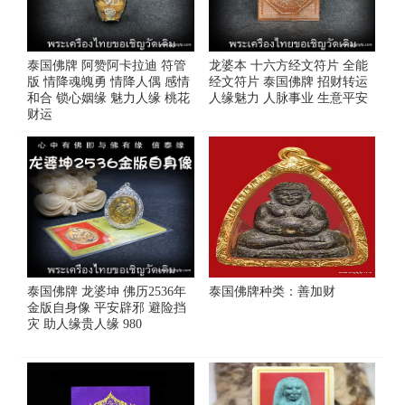
泰国佛牌 阿赞阿卡拉迪 符管
龙婆本 十六方经文符片 全能
版 情降魂魄勇 情降人偶 感情
经文符片 泰国佛牌 招财转运
和合 锁心姻缘 魅力人缘 桃花
人缘魅力 人脉事业 生意平安
财运
泰国佛牌 龙婆坤 佛历2536年
泰国佛牌种类：善加财
金版自身像 平安辟邪 避险挡
灾 助人缘贵人缘 980