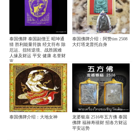
泰国佛牌 泰国副僧王 昭坤通
泰国佛牌介绍：阿赞tim 2508
猜 胜利能量符旗 经文符布 除
大灯塔龙普托自身
厄运、扭转逆境、战胜困难
人缘及财运 平安 健康 名誉财
富
泰国佛牌介绍：大地女神
龙婆银庙 2516年五方佛 泰国
佛牌 福禄寿禧财 招各方财运
平安运势