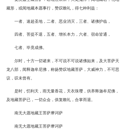
藏形，或闻地藏本愿事行，赞叹瞻礼，得七种利益：
一者、速超圣地，二者、恶业消灭，三者、诸佛护临，
四者、菩提不退，五者、增长本力，六者、宿命皆通，
七者、毕竟成佛。
尔时，十方一切诸来，不可说不可说诸佛如来，及大菩萨天
龙八部，闻释迦牟尼佛，称扬赞叹地藏菩萨，大威神力，不可思
议，叹未曾有。
是时，忉利天，雨无量香花，天衣珠璎，供养释迦牟尼佛，
及地藏菩萨已，一切众会，俱复瞻礼，合掌而退。
南无大愿地藏王菩萨摩诃萨
南无大愿地藏王菩萨摩诃萨