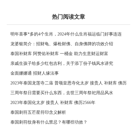
热门阅读文章
明年喜事*多的4个生肖，2024年什么生肖福运临门好事连连
龙婆银简介：招财龟、爆枪财佛、自身佛牌的功效介绍
泰国补财库 阿赞佑补财库 一桶金 助力生意财运财富
亲戚生孩子给多少红包吉利，关于添丁份子钱风水讲究
金面娜娜通 招财人缘法事
2023年泰国龙莲寺二庙 普颂皇恩寺化太岁 接贵人 补财库 佛历
2566年
三周年祭日需要买什么东西，去世三周年祭祀用品风水
2023年泰国化太岁 接贵人 补财库 佛历2566年
泰国刺符五芒星符印含义解析
泰国刺符纹身有什么禁忌？有哪些功效？