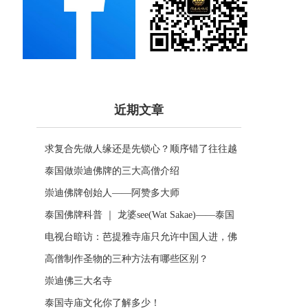
近期文章
求复合先做人缘还是先锁心？顺序错了往往越
做越乱
泰国做崇迪佛牌的三大高僧介绍
崇迪佛牌创始人——阿赞多大师
泰国佛牌科普 ｜ 龙婆see(Wat Sakae)——泰国
四面神前三高僧
电视台暗访：芭提雅寺庙只允许中国人进，佛
牌高于常价100多倍！
高僧制作圣物的三种方法有哪些区别？
崇迪佛三大名寺
泰国寺庙文化你了解多少！