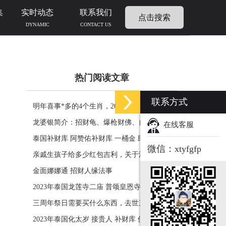
集
实时动态
联系我们
点击搜索
DYNAMIC
CONTACT US
热门阅读文章
联系方式
明年喜事*多的4个生肖，2024年什么生肖福运
临门好事连连
龙婆银简介：招财龟、爆枪财佛、自身佛牌的
在线客服
功效介绍
泰国补财库 阿赞佑补财库 一桶金 助力生意财
微信：xtyfgfp
运财富
亲戚生孩子给多少红包吉利，关于添丁份子钱
风水讲究
金面娜娜通 招财人缘法事
2023年泰国龙莲寺二庙 普颂皇恩寺化太岁 接
贵人 补财库 佛历2566年
三周年祭日需要买什么东西，去世三周年祭祀
用品风水
2023年泰国化太岁 接贵人 补财库 佛历2566年