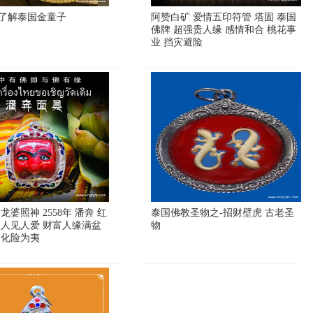
了解泰国金童子
阿赞白矿 爱情五印符管 塔固 泰国
佛牌 超强贵人缘 感情和合 桃花事
业 挡灾避险
龙婆照神 2558年 潘奔 红
泰国佛教圣物之-招财壁虎 古老圣
 人见人爱 财富人缘满盆
物
 化险为夷