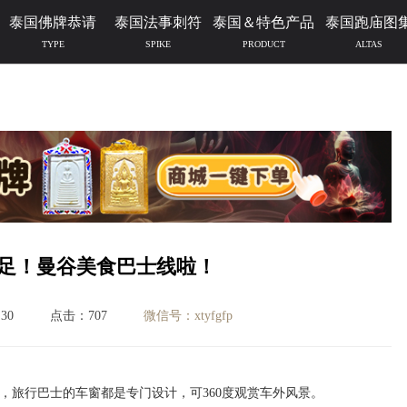
泰国佛牌恭请
泰国法事刺符
泰国＆特色产品
泰国跑庙图
TYPE
SPIKE
PRODUCT
ALTAS
足！曼谷美食巴士线啦！
30
点击：707
微信号：xtyfgfp
，旅行巴士的车窗都是专门设计，可360度观赏车外风景。