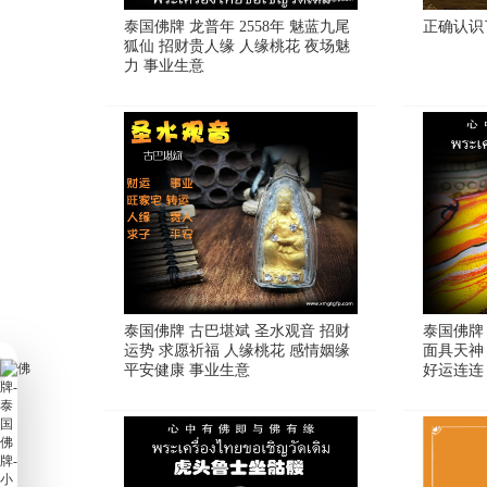
泰国佛牌 龙普年 2558年 魅蓝九尾
正确认识
狐仙 招财贵人缘 人缘桃花 夜场魅
力 事业生意
泰国佛牌 古巴堪斌 圣水观音 招财
泰国佛牌 
运势 求愿祈福 人缘桃花 感情姻缘
面具天神
平安健康 事业生意
好运连连