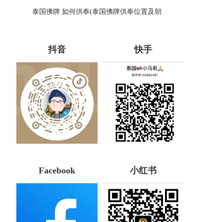
蝎子油的神奇力量
泰国佛牌 如何供奉(泰国佛牌供奉位置及朝
向：泰国佛牌供奉指南)
抖音
快手
Facebook
小红书