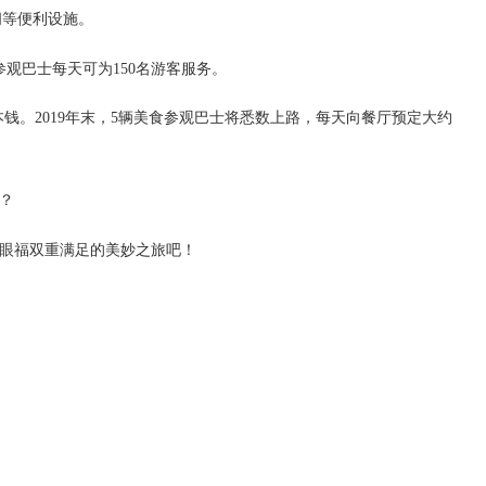
间等便利设施。
参观巴士每天可为150名游客服务。
回本钱。2019年末，5辆美食参观巴士将悉数上路，每天向餐厅预定大约
？
眼福双重满足的美妙之旅吧！