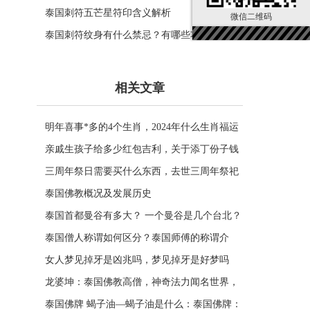
泰国刺符五芒星符印含义解析
微信二维码
泰国刺符纹身有什么禁忌？有哪些功效？
相关文章
明年喜事*多的4个生肖，2024年什么生肖福运
临门好事连连
亲戚生孩子给多少红包吉利，关于添丁份子钱
风水讲究
三周年祭日需要买什么东西，去世三周年祭祀
用品风水
泰国佛教概况及发展历史
泰国首都曼谷有多大？ 一个曼谷是几个台北？
一张图看曼谷面积与各大城市比较
泰国僧人称谓如何区分？泰国师傅的称谓介
绍。
女人梦见掉牙是凶兆吗，梦见掉牙是好梦吗
龙婆坤：泰国佛教高僧，神奇法力闻名世界，
受众敬仰的灵性导师
泰国佛牌 蝎子油—蝎子油是什么：泰国佛牌：