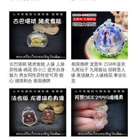
古巴堪斌 猪虎食能 人缘 人脉
泰国佛牌 龙普年 2558年蓝衣
异性缘 桃花 防小三 提升自身
九尾仙子 九尾狐仙 招财贵人
魅力 男女同性异性皆可用 锁
缘 夜场魅力 人缘桃花 事业生
心 感情和合 泰国佛牌
意