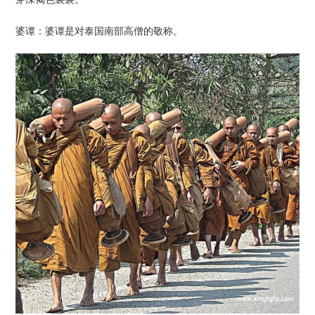
婆谭：婆谭是对泰国南部高僧的敬称。