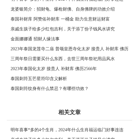
龙婆银简介：招财龟、爆枪财佛、自身佛牌的功效介绍
泰国补财库 阿赞佑补财库 一桶金 助力生意财运财富
亲戚生孩子给多少红包吉利，关于添丁份子钱风水讲究
金面娜娜通 招财人缘法事
2023年泰国龙莲寺二庙 普颂皇恩寺化太岁 接贵人 补财库 佛历
2566年
三周年祭日需要买什么东西，去世三周年祭祀用品风水
2023年泰国化太岁 接贵人 补财库 佛历2566年
泰国刺符五芒星符印含义解析
泰国刺符纹身有什么禁忌？有哪些功效？
相关文章
明年喜事*多的4个生肖，2024年什么生肖福运临门好事连连