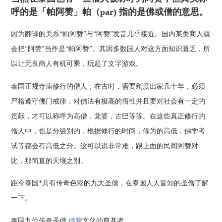
呼的是「帕阿赞」帕（par) 指的是佛或僧的意思。
因为翻译的关系“帕阿赞”与“阿赞”发音几乎接近。国内某类商人就
会把“阿赞”当作是“帕阿赞”。其因多数国人对这方面知识匮乏，所
以让无良商人有机可乘，玩起了文字游戏。
泰国正规寺庙修行的僧人，在古时，需要剃度出家几十年，必须
严格遵守佛门戒律，对佛法有极高的悟性并且要对社会有一定的
贡献，才可以称呼为高僧，龙婆，古巴等等。在这些真正修行的
僧人中，也是分级别的，根据修行的时间，修为的高低，佛学考
试等都会有高低之分。这可以说非常难，跟上面的民间阿赞对
比，那简直的天壤之别。
距今泰国*具有传奇色彩的九大圣僧，在泰国人人皆知的圣僧了解
一下。
泰国九位传奇圣僧
佛牌
文化的奠基者