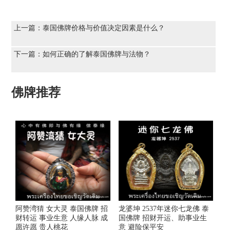
上一篇：
泰国佛牌价格与价值决定因素是什么？
下一篇：
如何正确的了解泰国佛牌与法物？
佛牌推荐
阿赞湾猜 女大灵 泰国佛牌 招
龙婆坤 2537年迷你七龙佛 泰
财转运 事业生意 人缘人脉 成
国佛牌 招财开运、助事业生
愿许愿 贵人桃花
意 避险保平安