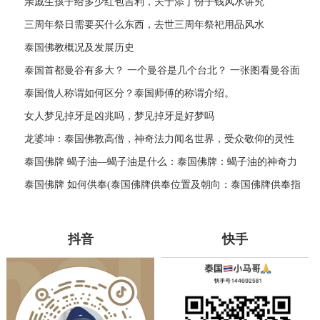
亲戚生孩子给多少红包吉利，关于添丁份子钱风水讲究
三周年祭日需要买什么东西，去世三周年祭祀用品风水
泰国佛教概况及发展历史
泰国首都曼谷有多大？ 一个曼谷是几个台北？ 一张图看曼谷面
积与各大城市比较
泰国僧人称谓如何区分？泰国师傅的称谓介绍。
女人梦见掉牙是凶兆吗，梦见掉牙是好梦吗
龙婆坤：泰国佛教高僧，神奇法力闻名世界，受众敬仰的灵性
导师
泰国佛牌 蝎子油—蝎子油是什么：泰国佛牌：蝎子油的神奇力
量
泰国佛牌 如何供奉(泰国佛牌供奉位置及朝向：泰国佛牌供奉指
南)
抖音
快手