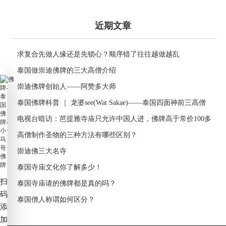
近期文章
求复合先做人缘还是先锁心？顺序错了往往越做越乱
泰国做崇迪佛牌的三大高僧介绍
崇迪佛牌创始人——阿赞多大师
泰国佛牌科普 ｜ 龙婆see(Wat Sakae)——泰国四面神前三高僧
电视台暗访：芭提雅寺庙只允许中国人进，佛牌高于常价100多
倍！
高僧制作圣物的三种方法有哪些区别？
崇迪佛三大名寺
泰国寺庙文化你了解多少！
扫
泰国寺庙请的佛牌都是真的吗？
码
泰国僧人称谓如何区分？
添
加