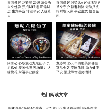
泰国佛牌 龙婆瑞 2560 法会版
泰国佛牌 阿赞Bee 迷你魂魄勇
自身佛牌 强招财旺运 正偏财
替身守护 辟邪挡降 避险挡灾
运 生意事业 转运平安 人缘贵
招财增人缘 事业生意 投资金
人
融
阿赞公 心型魅动九尾仙子 九
龙婆坤 2536年纯银药师佛皇
尾狐仙 泰国佛牌 夜场魅力 人
室法会版 泰国佛牌 助力健康
缘桃花 财运事业姻缘
平安 消业障增运势招财
热门阅读文章
明年喜事*多的4个生肖，2024年什么生肖福运临门好事连连