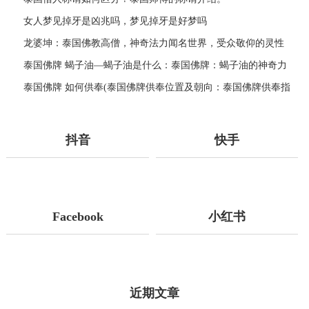
女人梦见掉牙是凶兆吗，梦见掉牙是好梦吗
龙婆坤：泰国佛教高僧，神奇法力闻名世界，受众敬仰的灵性
导师
泰国佛牌 蝎子油—蝎子油是什么：泰国佛牌：蝎子油的神奇力
量
泰国佛牌 如何供奉(泰国佛牌供奉位置及朝向：泰国佛牌供奉指
南)
抖音
快手
Facebook
小红书
近期文章