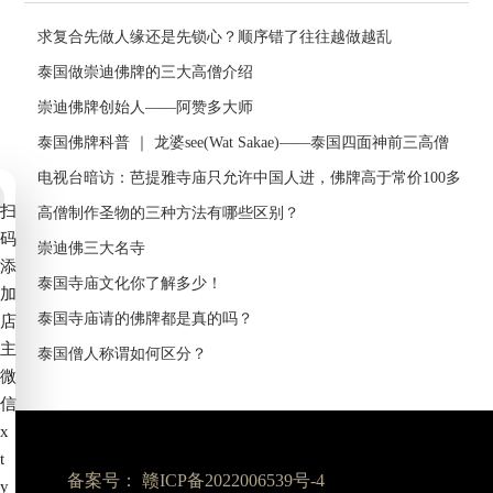
求复合先做人缘还是先锁心？顺序错了往往越做越乱
泰国做崇迪佛牌的三大高僧介绍
崇迪佛牌创始人——阿赞多大师
泰国佛牌科普 ｜ 龙婆see(Wat Sakae)——泰国四面神前三高僧
电视台暗访：芭提雅寺庙只允许中国人进，佛牌高于常价100多
扫
倍！
高僧制作圣物的三种方法有哪些区别？
码
崇迪佛三大名寺
添
泰国寺庙文化你了解多少！
加
泰国寺庙请的佛牌都是真的吗？
店
主
泰国僧人称谓如何区分？
微
信
x
t
备案号：
赣ICP备2022006539号-4
y