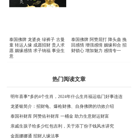
泰国佛牌 龙婆炎 绿裤子 古曼
泰国佛牌 阿赞屈打 降头蛊 挽
童 转运人缘 成愿招财 贵人求
回感情 增强感情 姻缘和合 招
愿 姻缘感情 求子纳福 事业生
财锁心 增加魅力 感情专一
意
热门阅读文章
明年喜事*多的4个生肖，2024年什么生肖福运临门好事连连
龙婆银简介：招财龟、爆枪财佛、自身佛牌的功效介绍
泰国补财库 阿赞佑补财库 一桶金 助力生意财运财富
亲戚生孩子给多少红包吉利，关于添丁份子钱风水讲究
金面娜娜通 招财人缘法事