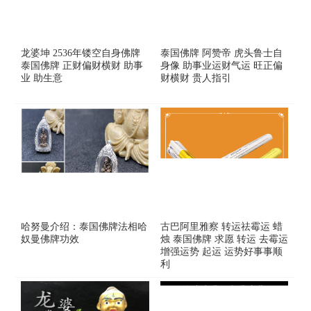
龙婆坤 2536年镂空自身佛牌
泰国佛牌 阿赞帝 虎头鲁士自
泰国佛牌 正财偏财横财 助事
身像 助事业运财气运 旺正偏
业 助生意
财横财 贵人指引
哈努曼介绍：泰国佛牌法相哈
古巴阿里雅察 转运祛霉运 蜡
奴曼佛牌功效
烛 泰国佛牌 求愿 转运 去霉运
增强运势 起运 运势好事事顺
利