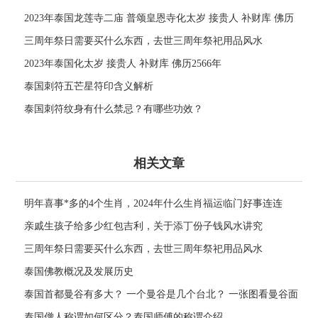
2023年泰国龙莲寺二庙 普颂皇恩寺化太岁 接贵人 补财库 佛历
2566年
三周年祭日需要买什么东西，去世三周年祭祀用品风水
2023年泰国化太岁 接贵人 补财库 佛历2566年
泰国刺符五芒星符印含义解析
泰国刺符纹身有什么禁忌？有哪些功效？
相关文章
明年喜事*多的4个生肖，2024年什么生肖福运临门好事连连
亲戚生孩子给多少红包吉利，关于添丁份子钱风水讲究
三周年祭日需要买什么东西，去世三周年祭祀用品风水
泰国佛教概况及发展历史
泰国首都曼谷有多大？ 一个曼谷是几个台北？ 一张图看曼谷面
积与各大城市比较
泰国僧人称谓如何区分？泰国师傅的称谓介绍。