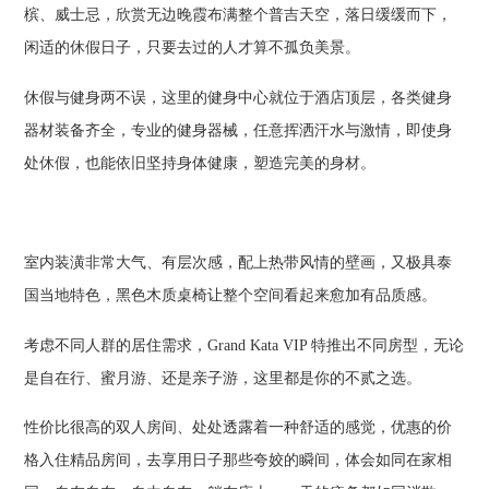
槟、威士忌，欣赏无边晚霞布满整个普吉天空，落日缓缓而下，
闲适的休假日子，只要去过的人才算不孤负美景。
休假与健身两不误，这里的健身中心就位于酒店顶层，各类健身
器材装备齐全，专业的健身器械，任意挥洒汗水与激情，即使身
处休假，也能依旧坚持身体健康，塑造完美的身材。
室内装潢非常大气、有层次感，配上热带风情的壁画，又极具泰
国当地特色，黑色木质桌椅让整个空间看起来愈加有品质感。
考虑不同人群的居住需求，Grand Kata VIP 特推出不同房型，无论
是自在行、蜜月游、还是亲子游，这里都是你的不贰之选。
性价比很高的双人房间、处处透露着一种舒适的感觉，优惠的价
格入住精品房间，去享用日子那些夸姣的瞬间，体会如同在家相