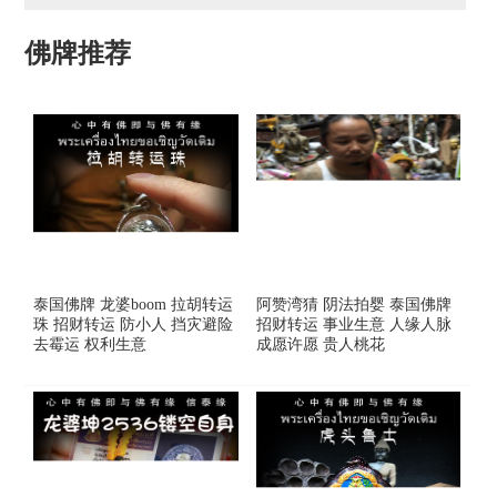
佛牌推荐
泰国佛牌 龙婆boom 拉胡转运
阿赞湾猜 阴法拍婴 泰国佛牌
珠 招财转运 防小人 挡灾避险
招财转运 事业生意 人缘人脉
去霉运 权利生意
成愿许愿 贵人桃花