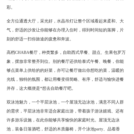
彩。
全方位通透大厅，采光好，水晶吊灯让整个区域看起来柔和、大
气，舒适的沙发让你能够在办理入住时，得到时间短的落脚，片
刻的舒适一扫你旅途的疲惫和奔波。
高档CHABA餐厅，种类繁多，自助西式早餐、甜点、生果包罗万
象，摆放非常整齐到位。别的餐厅还供给泰式午餐、晚餐，你能
够点菜单上供给的的好菜，亦可让餐厅做出你想吃的菜，温暖的
光线，独特的氛围，都让用餐变得简略、有序，舒适与愉快进餐
并存，这大概便是*想去自助餐厅吧。
双泳池魅力，一个平层泳池，一个屋顶无边泳池，满意不同人群
的需求，平层泳池非常适合家庭出游，带着孩子游泳嬉戏、还有
许多游乐设施，在此你能够共享愉快的家庭时光。屋顶无边泳
池，装备日落酒吧，舒适的木质藤椅，开个泳池party、品着香