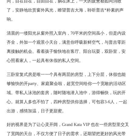
同，自在自在，自由自在，躺在床上，一天的疲惫都如同消散
了，安静地欣赏窗外风光，瞭望普吉大海，聆听普吉*朴素的声
响。
清晨的一缕阳光从窗外照入室内，70平米的空间虽小，但是内设
齐全，外加一个观景小天台，满意你呼吸新鲜空气，与普吉零距
离接触的机会。看着孩子愉快地在客厅、阳台玩耍，双卧室，安
心照看家人，一起具有休假的私人空间。
三卧室复式房是唯一一个具有两层的房型，上下分层，休假也能
够愉快的开party、家庭聚会啦，超宽空间给你一个宽敞的活动区
域。带私人泳池的套房，随时随地潜入池中，游得畅快，玩的开
心。就算人多也不怕了，四种房型供你选择，可包容3-6人，一起
出游，感情加温，日子更甜蜜。
好的视界是为了让心灵开阔，Grand Kata VIP 也在一些房型里交叉
了宽阔的天台，不仅方便了日子的需求，还期望把更好的风光带