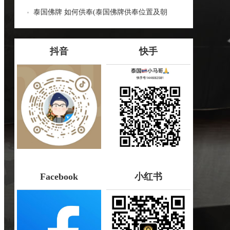
蝎子油的神奇力量
泰国佛牌 如何供奉(泰国佛牌供奉位置及朝
向：泰国佛牌供奉指南)
抖音
快手
Facebook
小红书