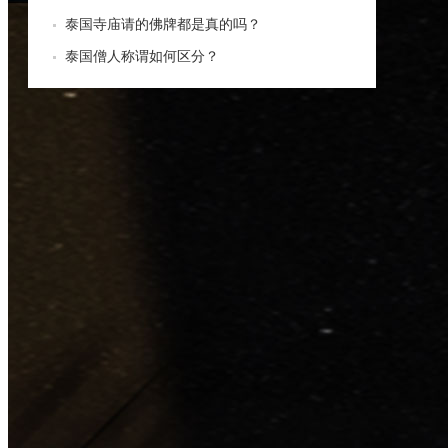
泰国寺庙请的佛牌都是真的吗？
泰国僧人称谓如何区分？