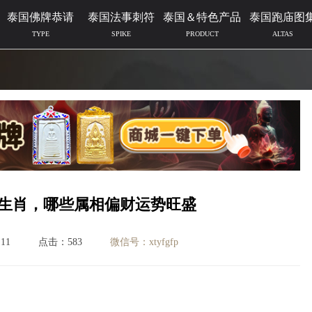
泰国佛牌恭请
泰国法事刺符
泰国＆特色产品
泰国跑庙图
TYPE
SPIKE
PRODUCT
ALTAS
大生肖，哪些属相偏财运势旺盛
11
点击：583
微信号：xtyfgfp