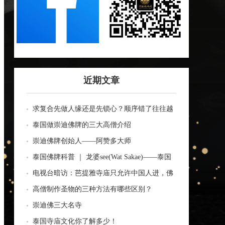
近期文章
求复合先做人缘还是先锁心？顺序错了往往越
做越乱
泰国做崇迪佛牌的三大高僧介绍
崇迪佛牌创始人——阿赞多大师
泰国佛牌科普 ｜ 龙婆see(Wat Sakae)——泰国
四面神前三高僧
电视台暗访：芭提雅寺庙只允许中国人进，佛
牌高于常价100多倍！
高僧制作圣物的三种方法有哪些区别？
崇迪佛三大名寺
泰国寺庙文化你了解多少！