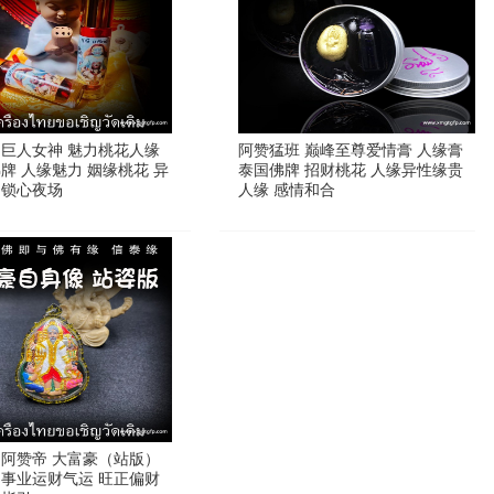
 巨人女神 魅力桃花人缘
阿赞猛班 巅峰至尊爱情膏 人缘膏
牌 人缘魅力 姻缘桃花 异
泰国佛牌 招财桃花 人缘异性缘贵
 锁心夜场
人缘 感情和合
 阿赞帝 大富豪（站版）
助事业运财气运 旺正偏财