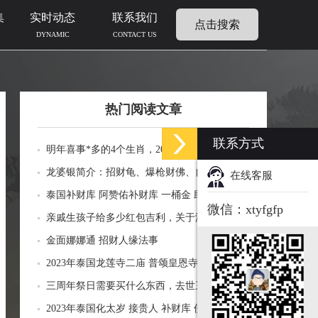
集
实时动态
联系我们
点击搜索
DYNAMIC
CONTACT US
热门阅读文章
联系方式
明年喜事*多的4个生肖，2024年什么生肖福运
临门好事连连
龙婆银简介：招财龟、爆枪财佛、自身佛牌的
在线客服
功效介绍
泰国补财库 阿赞佑补财库 一桶金 助力生意财
微信：xtyfgfp
运财富
亲戚生孩子给多少红包吉利，关于添丁份子钱
风水讲究
金面娜娜通 招财人缘法事
2023年泰国龙莲寺二庙 普颂皇恩寺化太岁 接
贵人 补财库 佛历2566年
三周年祭日需要买什么东西，去世三周年祭祀
用品风水
2023年泰国化太岁 接贵人 补财库 佛历2566年