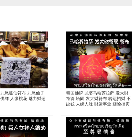
 九尾狐仙符布 九尾仙子
泰国佛牌 龙婆马哈苏拉萨 发大财
国佛牌 人缘桃花 魅力财运
符管 塔固 发大财符布 转运招财 不
缺钱 人缘人脉 财运事业 避险挡灾