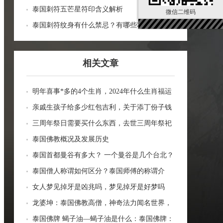
泰国刺符五芒星符印含义解析
微信二维码
泰国刺符纹身有什么禁忌？有哪些功效？
相关文章
明年喜事*多的4个生肖，2024年什么生肖福运
临门好事连连
亲戚生孩子给多少红包吉利，关于添丁份子钱
风水讲究
三周年祭日需要买什么东西，去世三周年祭祀
用品风水
泰国佛教概况及发展历史
泰国首都曼谷有多大？ 一个曼谷是几个台北？
一张图看曼谷面积与各大城市比较
泰国僧人称谓如何区分？泰国师傅的称谓介
绍。
女人梦见掉牙是凶兆吗，梦见掉牙是好梦吗
龙婆坤：泰国佛教高僧，神奇法力闻名世界，
受众敬仰的灵性导师
泰国佛牌 蝎子油—蝎子油是什么：泰国佛牌：