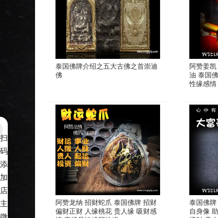
泰国佛牌介绍之五大古佛之首崇迪
阿赞姜凯
佛
油 泰国佛
性缘感情
扫
码
添
加
店
阿赞龙纳 招财蛇爪 泰国佛牌 招财
泰国佛牌
主
偏财正财 人缘桃花 贵人缘 吸财感
自身像 
微