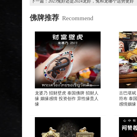
下一篇：
2023兔好还是2024龙好，兔和龙哪个运势更好
佛牌推荐
Recommend
龙婆乃 招财壁虎 泰国佛牌 招财人
古巴堪斌
缘 姻缘感情 投资创作 异性缘贵人
符布 泰
缘
感情姻缘