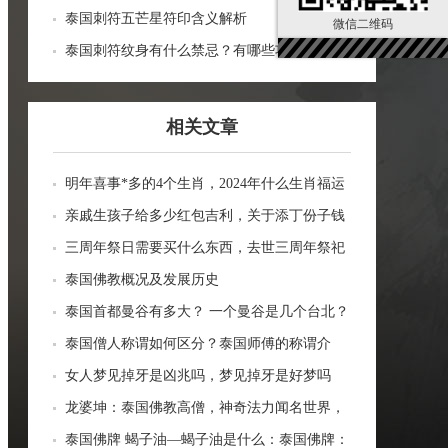
泰国刺符五芒星符印含义解析
微信二维码
泰国刺符纹身有什么禁忌？有哪些功效？
相关文章
明年喜事*多的4个生肖，2024年什么生肖福运
临门好事连连
亲戚生孩子给多少红包吉利，关于添丁份子钱
风水讲究
三周年祭日需要买什么东西，去世三周年祭祀
用品风水
泰国佛教概况及发展历史
泰国首都曼谷有多大？ 一个曼谷是几个台北？
一张图看曼谷面积与各大城市比较
泰国僧人称谓如何区分？泰国师傅的称谓介
绍。
女人梦见掉牙是凶兆吗，梦见掉牙是好梦吗
龙婆坤：泰国佛教高僧，神奇法力闻名世界，
受众敬仰的灵性导师
泰国佛牌 蝎子油—蝎子油是什么：泰国佛牌：