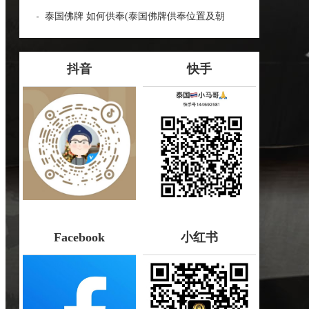
蝎子油的神奇力量
泰国佛牌 如何供奉(泰国佛牌供奉位置及朝
向：泰国佛牌供奉指南)
抖音
快手
Facebook
小红书