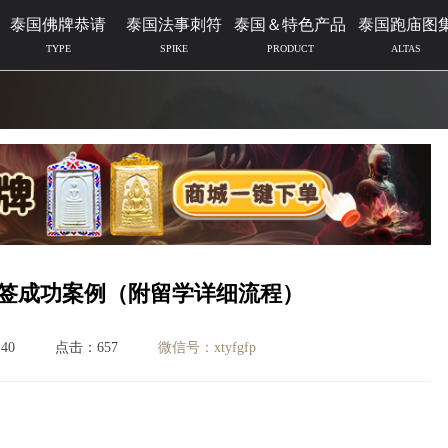
泰国佛牌恭请
泰国法事刺符
泰国＆特色产品
泰国跑庙图
TYPE
SPIKE
PRODUCT
ALTAS
签成功案例（附留学详细流程）
40
点击：657
微信号：xtyfgfp