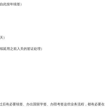
，自此按年续签）
0天）
续延用之前入关的签证处理）
你过后有必要续签、办出国留学签、办陪考签这些业务流程，都有必要在