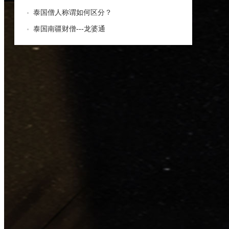
泰国僧人称谓如何区分？
泰国南疆财僧---龙婆通