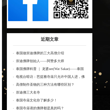
近期文章
泰国做崇迪佛牌的三大高僧介绍
崇迪佛牌创始人——阿赞多大师
泰国佛牌科普 ｜ 龙婆see(Wat Sakae)——泰国
四面神前三高僧
电视台暗访：芭提雅寺庙只允许中国人进，佛
牌高于常价100多倍！
高僧制作圣物的三种方法有哪些区别？
崇迪佛三大名寺
泰国寺庙文化你了解多少！
泰国寺庙请的佛牌都是真的吗？