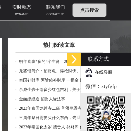
集
实时动态
联系我们
点击搜索
DYNAMIC
CONTACT US
热门阅读文章
联系方式
明年喜事*多的4个生肖，2024年什么生肖福运
临门好事连连
龙婆银简介：招财龟、爆枪财佛、自身佛牌的
在线客服
功效介绍
泰国补财库 阿赞佑补财库 一桶金 助力生意财
微信：xtyfgfp
运财富
亲戚生孩子给多少红包吉利，关于添丁份子钱
风水讲究
金面娜娜通 招财人缘法事
2023年泰国龙莲寺二庙 普颂皇恩寺化太岁 接
贵人 补财库 佛历2566年
三周年祭日需要买什么东西，去世三周年祭祀
用品风水
2023年泰国化太岁 接贵人 补财库 佛历2566年