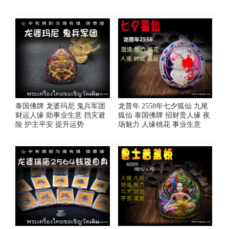
泰国佛牌 龙婆玛尼 鬼兵军团
龙普年 2558年七夕狐仙 九尾
财运人缘 助事业生意 挡灾避
狐仙 泰国佛牌 招财贵人缘 夜
险 护主平安 提升运势
场魅力 人缘桃花 事业生意