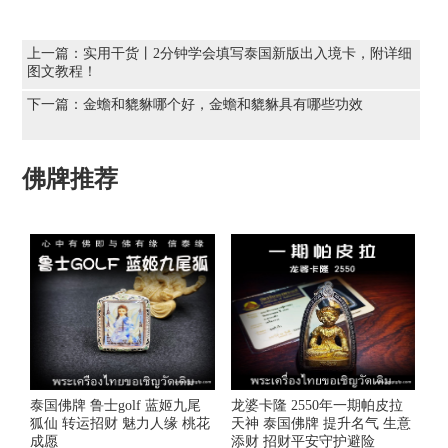
上一篇：
实用干货丨2分钟学会填写泰国新版出入境卡，附详细
图文教程！
下一篇：
金蟾和貔貅哪个好，金蟾和貔貅具有哪些功效
佛牌推荐
泰国佛牌 鲁士golf 蓝姬九尾
龙婆卡隆 2550年一期帕皮拉
狐仙 转运招财 魅力人缘 桃花
天神 泰国佛牌 提升名气 生意
成愿
添财 招财平安守护避险