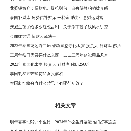
龙婆银简介：招财龟、爆枪财佛、自身佛牌的功效介绍
泰国补财库 阿赞佑补财库 一桶金 助力生意财运财富
亲戚生孩子给多少红包吉利，关于添丁份子钱风水讲究
金面娜娜通 招财人缘法事
2023年泰国龙莲寺二庙 普颂皇恩寺化太岁 接贵人 补财库 佛历
2566年
三周年祭日需要买什么东西，去世三周年祭祀用品风水
2023年泰国化太岁 接贵人 补财库 佛历2566年
泰国刺符五芒星符印含义解析
泰国刺符纹身有什么禁忌？有哪些功效？
相关文章
明年喜事*多的4个生肖，2024年什么生肖福运临门好事连连