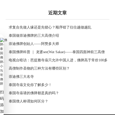
近期文章
求复合先做人缘还是先锁心？顺序错了往往越做越乱
泰国做崇迪佛牌的三大高僧介绍
崇迪佛牌创始人——阿赞多大师
泰国佛牌科普 ｜ 龙婆see(Wat Sakae)——泰国四面神前三高僧
电视台暗访：芭提雅寺庙只允许中国人进，佛牌高于常价100多
倍！
高僧制作圣物的三种方法有哪些区别？
崇迪佛三大名寺
泰国寺庙文化你了解多少！
扫
泰国寺庙请的佛牌都是真的吗？
码
泰国僧人称谓如何区分？
添
加