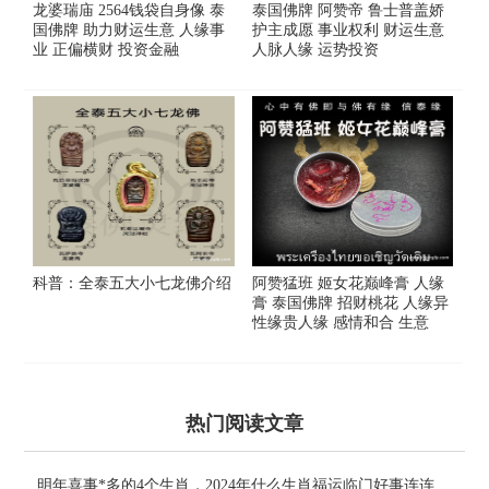
龙婆瑞庙 2564钱袋自身像 泰
泰国佛牌 阿赞帝 鲁士普盖娇
国佛牌 助力财运生意 人缘事
护主成愿 事业权利 财运生意
业 正偏横财 投资金融
人脉人缘 运势投资
科普：全泰五大小七龙佛介绍
阿赞猛班 姬女花巅峰膏 人缘
膏 泰国佛牌 招财桃花 人缘异
性缘贵人缘 感情和合 生意
热门阅读文章
明年喜事*多的4个生肖，2024年什么生肖福运临门好事连连