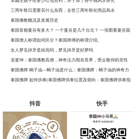
亲戚生孩子给多少红包吉利，关于添丁份子钱风水讲究
三周年祭日需要买什么东西，去世三周年祭祀用品风水
泰国佛教概况及发展历史
泰国首都曼谷有多大？ 一个曼谷是几个台北？ 一张图看曼谷面
积与各大城市比较
泰国僧人称谓如何区分？泰国师傅的称谓介绍。
女人梦见掉牙是凶兆吗，梦见掉牙是好梦吗
龙婆坤：泰国佛教高僧，神奇法力闻名世界，受众敬仰的灵性
导师
泰国佛牌 蝎子油—蝎子油是什么：泰国佛牌：蝎子油的神奇力
量
泰国佛牌 如何供奉(泰国佛牌供奉位置及朝向：泰国佛牌供奉指
南)
抖音
快手