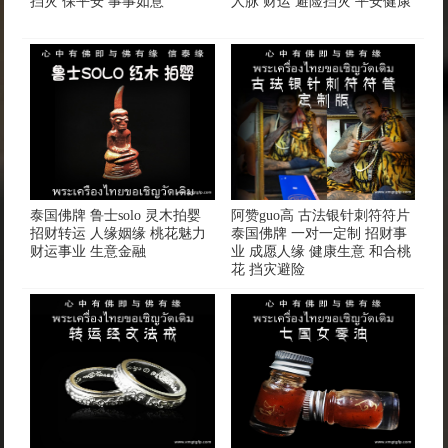
挡灾 保平安 事事如意
人脉 财运 避险挡灾 平安健康
泰国佛牌 鲁士solo 灵木拍婴
阿赞guo高 古法银针刺符符片
招财转运 人缘姻缘 桃花魅力
泰国佛牌 一对一定制 招财事
财运事业 生意金融
业 成愿人缘 健康生意 和合桃
花 挡灾避险