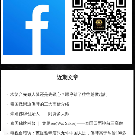
近期文章
求复合先做人缘还是先锁心？顺序错了往往越做越乱
泰国做崇迪佛牌的三大高僧介绍
崇迪佛牌创始人——阿赞多大师
泰国佛牌科普 ｜ 龙婆see(Wat Sakae)——泰国四面神前三高僧
电视台暗访：芭提雅寺庙只允许中国人进，佛牌高于常价100多