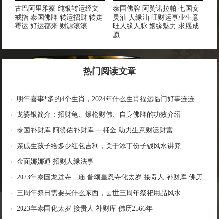
古巴阿里雅察 纯银转运经文
泰国佛牌 阿赞诺拉帕 七国女
戒指 泰国佛牌 转运招财 转走
灵油 人缘油 旺财运事业生意
霉运 好运都来 财源滚滚
旺人缘人脉 姻缘魅力 求愿成
愿
热门阅读文章
明年喜事*多的4个生肖，2024年什么生肖福运临门好事连连
龙婆银简介：招财龟、爆枪财佛、自身佛牌的功效介绍
泰国补财库 阿赞佑补财库 一桶金 助力生意财运财富
亲戚生孩子给多少红包吉利，关于添丁份子钱风水讲究
金面娜娜通 招财人缘法事
2023年泰国龙莲寺二庙 普颂皇恩寺化太岁 接贵人 补财库 佛历
2566年
三周年祭日需要买什么东西，去世三周年祭祀用品风水
2023年泰国化太岁 接贵人 补财库 佛历2566年