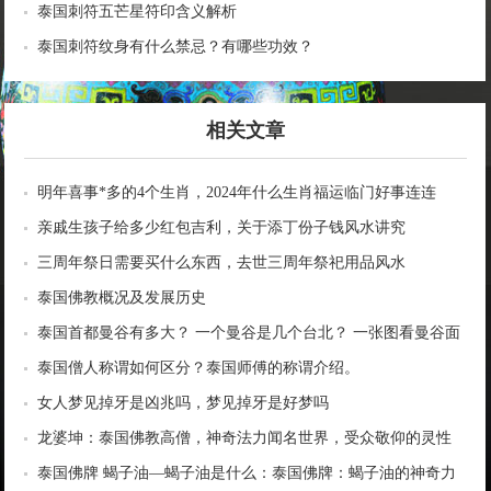
泰国刺符五芒星符印含义解析
泰国刺符纹身有什么禁忌？有哪些功效？
相关文章
明年喜事*多的4个生肖，2024年什么生肖福运临门好事连连
亲戚生孩子给多少红包吉利，关于添丁份子钱风水讲究
三周年祭日需要买什么东西，去世三周年祭祀用品风水
泰国佛教概况及发展历史
泰国首都曼谷有多大？ 一个曼谷是几个台北？ 一张图看曼谷面
积与各大城市比较
泰国僧人称谓如何区分？泰国师傅的称谓介绍。
女人梦见掉牙是凶兆吗，梦见掉牙是好梦吗
龙婆坤：泰国佛教高僧，神奇法力闻名世界，受众敬仰的灵性
导师
泰国佛牌 蝎子油—蝎子油是什么：泰国佛牌：蝎子油的神奇力