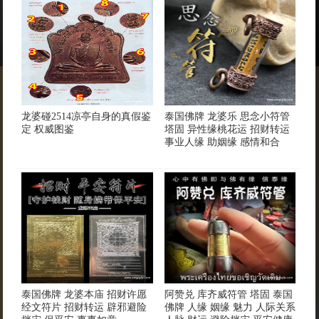
龙婆碰2514凉亭自身的真假鉴
泰国佛牌 龙婆乐 思念小符管
定 权威图鉴
塔固 异性缘桃花运 招财转运
事业人缘 助姻缘 感情和合
泰国佛牌 龙婆本庙 招财许愿
阿赞兑 库齐威符管 塔固 泰国
经文符片 招财转运 辟邪避险
佛牌 人缘 姻缘 魅力 人际关系