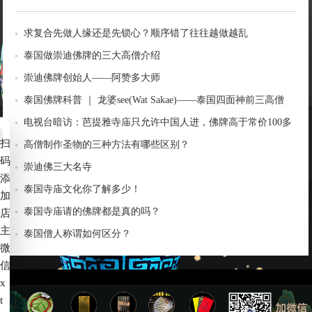
求复合先做人缘还是先锁心？顺序错了往往越做越乱
泰国做崇迪佛牌的三大高僧介绍
崇迪佛牌创始人——阿赞多大师
泰国佛牌科普 ｜ 龙婆see(Wat Sakae)——泰国四面神前三高僧
电视台暗访：芭提雅寺庙只允许中国人进，佛牌高于常价100多
扫
倍！
高僧制作圣物的三种方法有哪些区别？
码
崇迪佛三大名寺
添
泰国寺庙文化你了解多少！
加
泰国寺庙请的佛牌都是真的吗？
店
主
泰国僧人称谓如何区分？
微
信
x
t