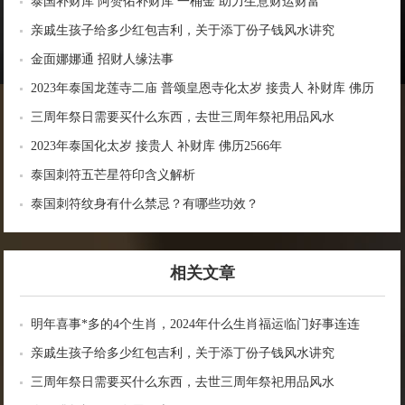
泰国补财库 阿赞佑补财库 一桶金 助力生意财运财富
亲戚生孩子给多少红包吉利，关于添丁份子钱风水讲究
金面娜娜通 招财人缘法事
2023年泰国龙莲寺二庙 普颂皇恩寺化太岁 接贵人 补财库 佛历
2566年
三周年祭日需要买什么东西，去世三周年祭祀用品风水
2023年泰国化太岁 接贵人 补财库 佛历2566年
泰国刺符五芒星符印含义解析
泰国刺符纹身有什么禁忌？有哪些功效？
相关文章
明年喜事*多的4个生肖，2024年什么生肖福运临门好事连连
亲戚生孩子给多少红包吉利，关于添丁份子钱风水讲究
三周年祭日需要买什么东西，去世三周年祭祀用品风水