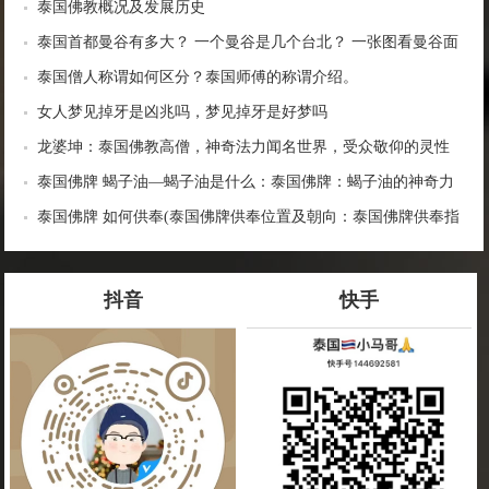
泰国佛教概况及发展历史
泰国首都曼谷有多大？ 一个曼谷是几个台北？ 一张图看曼谷面
积与各大城市比较
泰国僧人称谓如何区分？泰国师傅的称谓介绍。
女人梦见掉牙是凶兆吗，梦见掉牙是好梦吗
龙婆坤：泰国佛教高僧，神奇法力闻名世界，受众敬仰的灵性
导师
泰国佛牌 蝎子油—蝎子油是什么：泰国佛牌：蝎子油的神奇力
量
泰国佛牌 如何供奉(泰国佛牌供奉位置及朝向：泰国佛牌供奉指
南)
抖音
快手