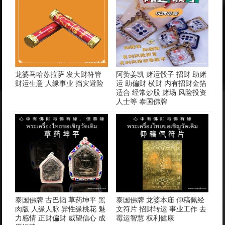
龙婆马哈苏拉萨 发大财符管
阿赞姜凯 赌运骰子 招财 助赌
财运生意 人缘事业 挡灾避险
运 助偏财 横财 内有招财金箔
适合 经常炒股 赌场 风险投资
人士等 泰国佛牌
泰国佛牌 古巴韬 草药坤平 黑
泰国佛牌 龙婆本庙 仰稿佩经
肉版 人缘人脉 异性缘桃花 魅
文符片 招财转运 事业工作 去
力感情 正财偏财 威望信心 成
霉运智慧 权利健康