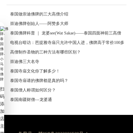
泰国做崇迪佛牌的三大高僧介绍
崇迪佛牌创始人——阿赞多大师
泰国佛牌科普 ｜ 龙婆see(Wat Sakae)——泰国四面神前三高僧
电视台暗访：芭提雅寺庙只允许中国人进，佛牌高于常价100多
倍！
高僧制作圣物的三种方法有哪些区别？
崇迪佛三大名寺
泰国寺庙文化你了解多少！
泰国寺庙请的佛牌都是真的吗？
扫
泰国僧人称谓如何区分？
码
泰国南疆财僧---龙婆通
添
加
店
主