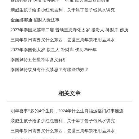
泰国补财库 阿赞佑补财库 一桶金 助力生意财运财富
亲戚生孩子给多少红包吉利，关于添丁份子钱风水讲究
金面娜娜通 招财人缘法事
2023年泰国龙莲寺二庙 普颂皇恩寺化太岁 接贵人 补财库 佛历
2566年
三周年祭日需要买什么东西，去世三周年祭祀用品风水
2023年泰国化太岁 接贵人 补财库 佛历2566年
泰国刺符五芒星符印含义解析
泰国刺符纹身有什么禁忌？有哪些功效？
相关文章
明年喜事*多的4个生肖，2024年什么生肖福运临门好事连连
亲戚生孩子给多少红包吉利，关于添丁份子钱风水讲究
三周年祭日需要买什么东西，去世三周年祭祀用品风水