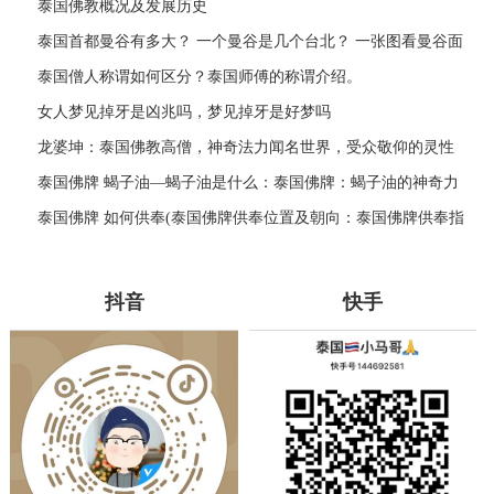
泰国佛教概况及发展历史
泰国首都曼谷有多大？ 一个曼谷是几个台北？ 一张图看曼谷面
积与各大城市比较
泰国僧人称谓如何区分？泰国师傅的称谓介绍。
女人梦见掉牙是凶兆吗，梦见掉牙是好梦吗
龙婆坤：泰国佛教高僧，神奇法力闻名世界，受众敬仰的灵性
导师
泰国佛牌 蝎子油—蝎子油是什么：泰国佛牌：蝎子油的神奇力
量
泰国佛牌 如何供奉(泰国佛牌供奉位置及朝向：泰国佛牌供奉指
南)
抖音
快手