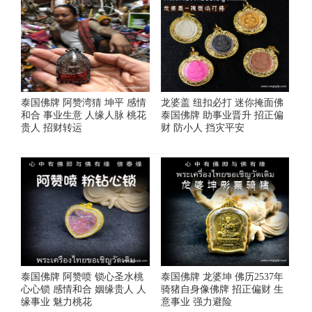
泰国佛牌 阿赞湾猜 坤平 感情
龙婆盖 纽扣必打 迷你掩面佛
和合 事业生意 人缘人脉 桃花
泰国佛牌 助事业晋升 招正偏
贵人 招财转运
财 防小人 挡灾平安
泰国佛牌 阿赞喷 锁心圣水桃
泰国佛牌 龙婆坤 佛历2537年
心心锁 感情和合 姻缘贵人 人
骑猪自身像佛牌 招正偏财 生
缘事业 魅力桃花
意事业 强力避险