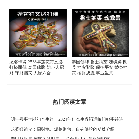
龙婆卡贤 2538年莲花符文必
泰国佛牌 鲁士纳莱 魂魄勇 阴
打掩面佛 泰国佛牌 防小人招
兵 挡灾避险 保护平安 替身挡
财 守财挡灾 人缘六合
灾 招财成愿 事业生意
热门阅读文章
明年喜事*多的4个生肖，2024年什么生肖福运临门好事连连
龙婆银简介：招财龟、爆枪财佛、自身佛牌的功效介绍