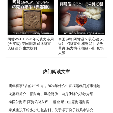
阿赞WALA 2544年巧克力布周
泰国佛牌 阿赞湿 59灵心锁 人
(天窗版) 泰国佛牌 成愿财富
缘油 招财事业 横财就手 舍财
人缘运势 生意权利
其身 魅力桃花 招缘不断 夜场
人缘
热门阅读文章
明年喜事*多的4个生肖，2024年什么生肖福运临门好事连连
龙婆银简介：招财龟、爆枪财佛、自身佛牌的功效介绍
泰国补财库 阿赞佑补财库 一桶金 助力生意财运财富
亲戚生孩子给多少红包吉利，关于添丁份子钱风水讲究