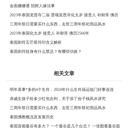
金面娜娜通 招财人缘法事
2023年泰国龙莲寺二庙 普颂皇恩寺化太岁 接贵人 补财库 佛历
2566年
三周年祭日需要买什么东西，去世三周年祭祀用品风水
2023年泰国化太岁 接贵人 补财库 佛历2566年
泰国刺符五芒星符印含义解析
泰国刺符纹身有什么禁忌？有哪些功效？
相关文章
明年喜事*多的4个生肖，2024年什么生肖福运临门好事连连
亲戚生孩子给多少红包吉利，关于添丁份子钱风水讲究
三周年祭日需要买什么东西，去世三周年祭祀用品风水
泰国佛教概况及发展历史
泰国首都曼谷有多大？ 一个曼谷是几个台北？ 一张图看曼谷面