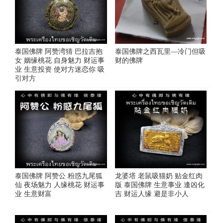
泰国佛牌 阿赞湾猜 巴拉吉抱
泰国佛牌之西瓦里—冷门但吸
女 姻缘桃花 自身魅力 财运事
财的佛牌
业 生意投资 使对方迷恋你 吸
引对方
泰国佛牌 阿赞公 粉惑九尾狐
龙婆塔 老鼠吸猫奶 贴金红肉
仙 夜场魅力 人缘桃花 财运事
版 泰国佛牌 生意事业 逢凶化
业 生意财富
吉 财运人缘 避是非小人