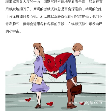
现出宽恕又大度的一面，缄默沉静不语地笑看着全部，然后在背
后默默地捅刀子。摩羯的缄默沉静总是富含深意的，精明的他们
十分懂得如何耍心机。所以缄默沉静仅仅他们的维护壳，他们不
肯发脾气，但却会运用各种各样的手段，在缄默沉静中爆发自己
的小宇宙。