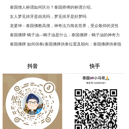
积与各大城市比较
泰国僧人称谓如何区分？泰国师傅的称谓介绍。
女人梦见掉牙是凶兆吗，梦见掉牙是好梦吗
龙婆坤：泰国佛教高僧，神奇法力闻名世界，受众敬仰的灵性
导师
泰国佛牌 蝎子油—蝎子油是什么：泰国佛牌：蝎子油的神奇力
量
泰国佛牌 如何供奉(泰国佛牌供奉位置及朝向：泰国佛牌供奉指
南)
抖音
快手