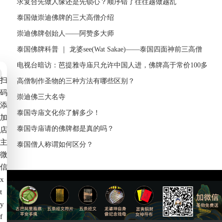
求复合先做人缘还是先锁心？顺序错了往往越做越乱
泰国做崇迪佛牌的三大高僧介绍
崇迪佛牌创始人——阿赞多大师
泰国佛牌科普 ｜ 龙婆see(Wat Sakae)——泰国四面神前三高僧
电视台暗访：芭提雅寺庙只允许中国人进，佛牌高于常价100多
扫
倍！
高僧制作圣物的三种方法有哪些区别？
码
崇迪佛三大名寺
添
泰国寺庙文化你了解多少！
加
泰国寺庙请的佛牌都是真的吗？
店
主
泰国僧人称谓如何区分？
微
信
x
t
备案号：
赣ICP备2022006539号-4
y
f