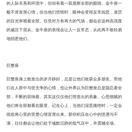
的人际关系和环境中，但却有着一双观察全部的眼睛。金牛座一
般不肯宣泄心情，但当他们愤恨时，眼神会变得反常凶恶，凌厉
的目光审视着全部。任凭对方有再大的气场，都会在这种高强度
的威压下屈从。金牛座的表现会让人一反常态，从此再不敢轻易
地招惹他们。
巨蟹座
巨蟹座身上散发出的岁月静好，总是让他们收获众多朋友。而他
们在人群中与世无争的心情，也让外界以为巨蟹座总是隐忍着全
部，不断的容纳着。其实这仅仅他们营造出的表象。心思细腻的
他们将全部都看在眼里、记在心上，当他们深恶痛绝时，一定会
统统将心里的苦楚心情宣泄出来。那些积压在心中的愤懑与不
满，往往都会让他们处于缄默沉静的低气压中，并震撼全场。