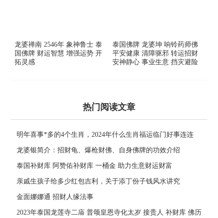
龙婆禅南 2546年 象神鲁士 泰
泰国佛牌 龙婆坤 响铃药师佛
国佛牌 财运智慧 增强运势 开
平安健康 清障驱邪 转运招财
拓灵感
安神静心 事业生意 挡灾避险
热门阅读文章
明年喜事*多的4个生肖，2024年什么生肖福运临门好事连连
龙婆银简介：招财龟、爆枪财佛、自身佛牌的功效介绍
泰国补财库 阿赞佑补财库 一桶金 助力生意财运财富
亲戚生孩子给多少红包吉利，关于添丁份子钱风水讲究
金面娜娜通 招财人缘法事
2023年泰国龙莲寺二庙 普颂皇恩寺化太岁 接贵人 补财库 佛历