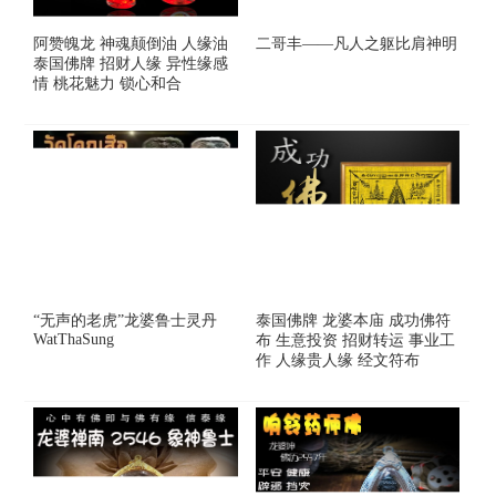
阿赞魄龙 神魂颠倒油 人缘油
二哥丰——凡人之躯比肩神明
泰国佛牌 招财人缘 异性缘感
情 桃花魅力 锁心和合
“无声的老虎”龙婆鲁士灵丹
泰国佛牌 龙婆本庙 成功佛符
WatThaSung
布 生意投资 招财转运 事业工
作 人缘贵人缘 经文符布