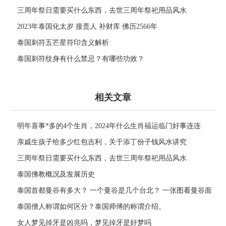
2566年
三周年祭日需要买什么东西，去世三周年祭祀用品风水
2023年泰国化太岁 接贵人 补财库 佛历2566年
泰国刺符五芒星符印含义解析
泰国刺符纹身有什么禁忌？有哪些功效？
相关文章
明年喜事*多的4个生肖，2024年什么生肖福运临门好事连连
亲戚生孩子给多少红包吉利，关于添丁份子钱风水讲究
三周年祭日需要买什么东西，去世三周年祭祀用品风水
泰国佛教概况及发展历史
泰国首都曼谷有多大？ 一个曼谷是几个台北？ 一张图看曼谷面
积与各大城市比较
泰国僧人称谓如何区分？泰国师傅的称谓介绍。
女人梦见掉牙是凶兆吗，梦见掉牙是好梦吗