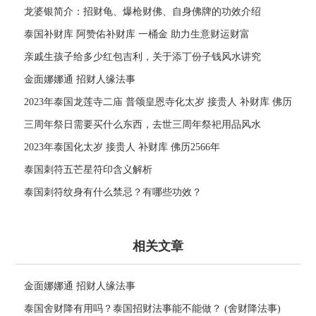
龙婆银简介：招财龟、爆枪财佛、自身佛牌的功效介绍
泰国补财库 阿赞佑补财库 一桶金 助力生意财运财富
亲戚生孩子给多少红包吉利，关于添丁份子钱风水讲究
金面娜娜通 招财人缘法事
2023年泰国龙莲寺二庙 普颂皇恩寺化太岁 接贵人 补财库 佛历
2566年
三周年祭日需要买什么东西，去世三周年祭祀用品风水
2023年泰国化太岁 接贵人 补财库 佛历2566年
泰国刺符五芒星符印含义解析
泰国刺符纹身有什么禁忌？有哪些功效？
相关文章
金面娜娜通 招财人缘法事
泰国舍财降有用吗？泰国招财法事能不能做？ (舍财降法事)