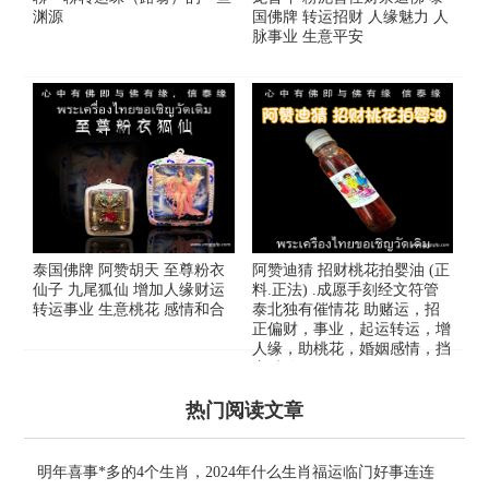
渊源
国佛牌 转运招财 人缘魅力 人
脉事业 生意平安
泰国佛牌 阿赞胡天 至尊粉衣
阿赞迪猜 招财桃花拍婴油 (正
仙子 九尾狐仙 增加人缘财运
料.正法) .成愿手刻经文符管
转运事业 生意桃花 感情和合
泰北独有催情花 助赌运，招
正偏财，事业，起运转运，增
人缘，助桃花，婚姻感情，挡
灾避险
热门阅读文章
明年喜事*多的4个生肖，2024年什么生肖福运临门好事连连