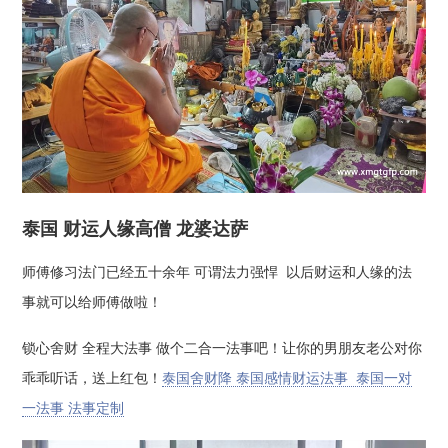
泰国 财运人缘高僧 龙婆达萨
师傅修习法门已经五十余年 可谓法力强悍 以后财运和人缘的法
事就可以给师傅做啦！
锁心舍财 全程大法事 做个二合一法事吧！让你的男朋友老公对你
乖乖听话，送上红包！
泰国舍财降 泰国感情财运法事 泰国一对
一法事 法事定制