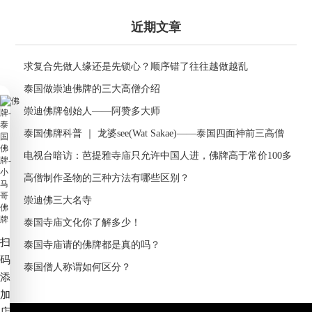
近期文章
求复合先做人缘还是先锁心？顺序错了往往越做越乱
泰国做崇迪佛牌的三大高僧介绍
崇迪佛牌创始人——阿赞多大师
泰国佛牌科普 ｜ 龙婆see(Wat Sakae)——泰国四面神前三高僧
电视台暗访：芭提雅寺庙只允许中国人进，佛牌高于常价100多
倍！
高僧制作圣物的三种方法有哪些区别？
崇迪佛三大名寺
泰国寺庙文化你了解多少！
扫
泰国寺庙请的佛牌都是真的吗？
码
泰国僧人称谓如何区分？
添
加
店