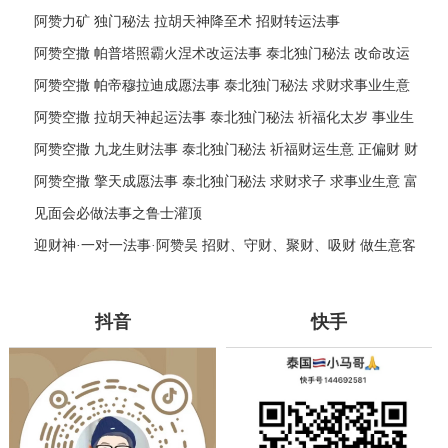
阿赞力矿 独门秘法 拉胡天神降至术 招财转运法事
阿赞空撒 帕普塔照霸火涅术改运法事 泰北独门秘法 改命改运
转走霉运 增益命盘 转换磁场
阿赞空撒 帕帝穆拉迪成愿法事 泰北独门秘法 求财求事业生意
富贵姻缘 身体健康 权利官运
阿赞空撒 拉胡天神起运法事 泰北独门秘法 祈福化太岁 事业生
意 避小人挡灾 步步高升
阿赞空撒 九龙生财法事 泰北独门秘法 祈福财运生意 正偏财 财
富金钱
阿赞空撒 擎天成愿法事 泰北独门秘法 求财求子 求事业生意 富
贵姻缘 爱情桃花
见面会必做法事之鲁士灌顶
迎财神·一对一法事·阿赞吴 招财、守财、聚财、吸财 做生意客
源不断 年年有余 增人缘，客户缘
抖音
快手