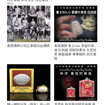
厄运
泰国佛牌介绍之泰国法会佛牌
泰国佛牌 鲁士solo 菩提叶崇
迪 红肉版 招财助事业 生意投
资 家庭健康 事事顺利 挡灾避
险
聊一聊转运珠（路翁）的一些
龙普年 粉泥善佳财崇迪佛 泰