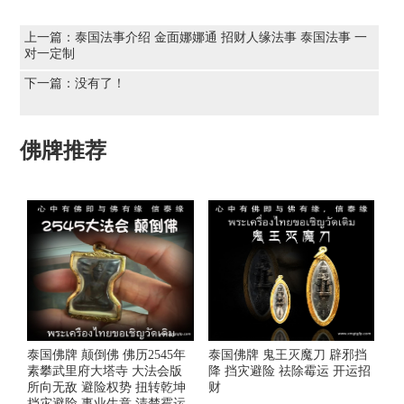
上一篇：
泰国法事介绍 金面娜娜通 招财人缘法事 泰国法事 一
对一定制
下一篇：没有了！
佛牌推荐
泰国佛牌 颠倒佛 佛历2545年
泰国佛牌 鬼王灭魔刀 辟邪挡
素攀武里府大塔寺 大法会版
降 挡灾避险 祛除霉运 开运招
所向无敌 避险权势 扭转乾坤
财
挡灾避险 事业生意 清楚霉运