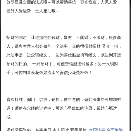
效明显且全面的法式哦～可以帮助善信，容光焕发，人见人爱，
提升人缘运势，贵人相助哦～
招财的同时，让你抓的住钱财，聚财，不露财，不破财，很多商
人，很多生意人都会做的一个法事，真的很招财招财 吸金十指：
此法事是一边念诵经文，一边为善信贴金填写经文，以达到开运
招财的目的。 一只招财手，可使善信越接钱越多；另一只锁财
手，可控制喜爱花钱如流水的善信少花冤枉钱！
喜欢打牌，偏门，炒股，销售，做生意的，做此法事均可增加财
运！师傅在念经的过程中，可以心里默默的许愿，帮助心愿达
成。
远程需要资料：名字生日 本人照片 双手照片
泰国法事 金面娜娜