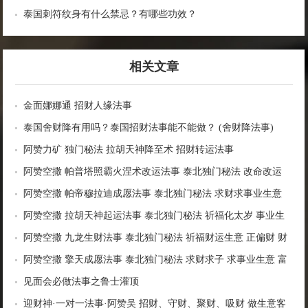
泰国刺符纹身有什么禁忌？有哪些功效？
相关文章
金面娜娜通 招财人缘法事
泰国舍财降有用吗？泰国招财法事能不能做？ (舍财降法事)
阿赞力矿 独门秘法 拉胡天神降至术 招财转运法事
阿赞空撒 帕普塔照霸火涅术改运法事 泰北独门秘法 改命改运
转走霉运 增益命盘 转换磁场
阿赞空撒 帕帝穆拉迪成愿法事 泰北独门秘法 求财求事业生意
富贵姻缘 身体健康 权利官运
阿赞空撒 拉胡天神起运法事 泰北独门秘法 祈福化太岁 事业生
意 避小人挡灾 步步高升
阿赞空撒 九龙生财法事 泰北独门秘法 祈福财运生意 正偏财 财
富金钱
阿赞空撒 擎天成愿法事 泰北独门秘法 求财求子 求事业生意 富
贵姻缘 爱情桃花
见面会必做法事之鲁士灌顶
迎财神·一对一法事·阿赞吴 招财、守财、聚财、吸财 做生意客