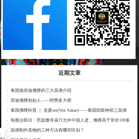
近期文章
泰国做崇迪佛牌的三大高僧介绍
崇迪佛牌创始人——阿赞多大师
泰国佛牌科普 ｜ 龙婆see(Wat Sakae)——泰国四面神前三高僧
电视台暗访：芭提雅寺庙只允许中国人进，佛牌高于常价100多
倍！
高僧制作圣物的三种方法有哪些区别？