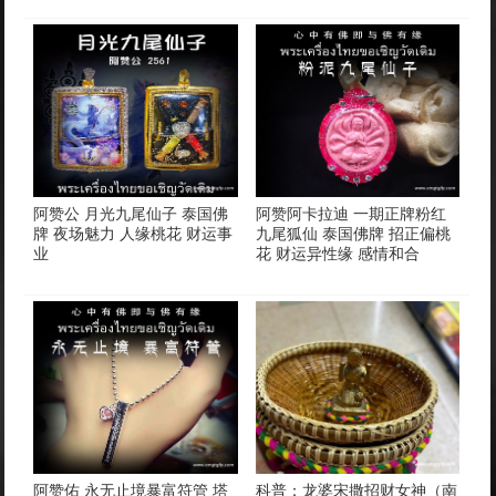
阿赞公 月光九尾仙子 泰国佛
阿赞阿卡拉迪 一期正牌粉红
牌 夜场魅力 人缘桃花 财运事
九尾狐仙 泰国佛牌 招正偏桃
业
花 财运异性缘 感情和合
阿赞佑 永无止境暴富符管 塔
科普：龙婆宋撒招财女神（南