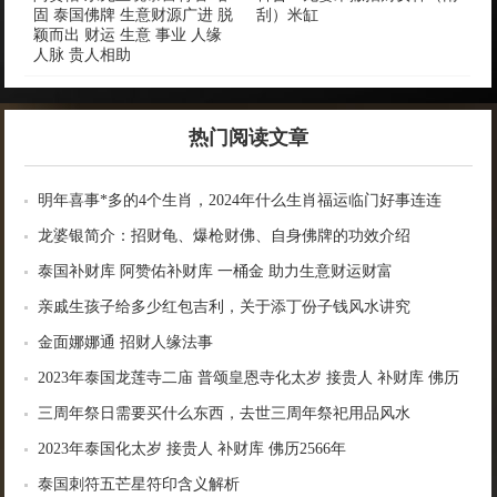
固 泰国佛牌 生意财源广进 脱
刮）米缸
颖而出 财运 生意 事业 人缘
人脉 贵人相助
热门阅读文章
明年喜事*多的4个生肖，2024年什么生肖福运临门好事连连
龙婆银简介：招财龟、爆枪财佛、自身佛牌的功效介绍
泰国补财库 阿赞佑补财库 一桶金 助力生意财运财富
亲戚生孩子给多少红包吉利，关于添丁份子钱风水讲究
金面娜娜通 招财人缘法事
2023年泰国龙莲寺二庙 普颂皇恩寺化太岁 接贵人 补财库 佛历
2566年
三周年祭日需要买什么东西，去世三周年祭祀用品风水
2023年泰国化太岁 接贵人 补财库 佛历2566年
泰国刺符五芒星符印含义解析