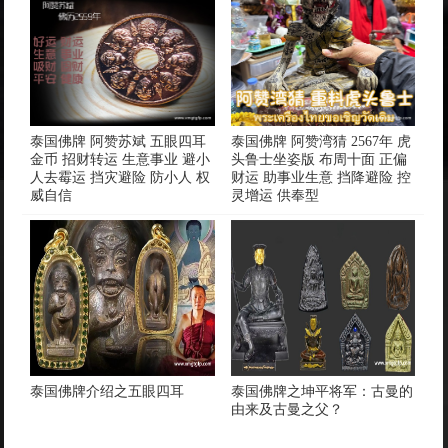
泰国佛牌 阿赞苏斌 五眼四耳
泰国佛牌 阿赞湾猜 2567年 虎
金币 招财转运 生意事业 避小
头鲁士坐姿版 布周十面 正偏
人去霉运 挡灾避险 防小人 权
财运 助事业生意 挡降避险 控
威自信
灵增运 供奉型
泰国佛牌介绍之五眼四耳
泰国佛牌之坤平将军：古曼的
由来及古曼之父？