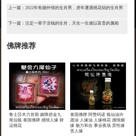
上一篇：
2022年有婚外情的生肖男，虎年遭遇桃花劫的生肖男
下一篇：
注定一辈子没钱的生肖，天生一生难以富贵的属相
佛牌推荐
鲁士莎木力首期 媚降捞金九
泰国佛牌 阿赞码诺 狐仙油许
尾仙狐 泰国佛牌 感情人缘 财
愿油 人缘油 人缘桃花 感情姻
运桃花
缘 魅力和合 事业夜场 异性缘
贵人缘