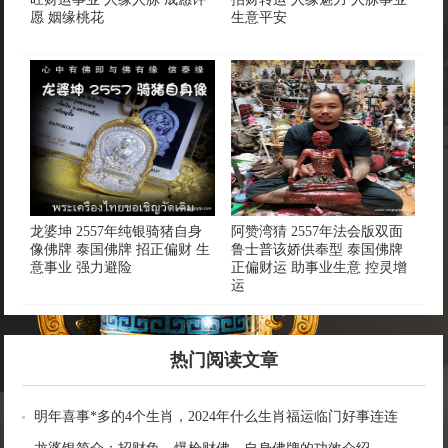
愿 姻缘桃花
生意平安
龙婆坤 2557年纯银骑猪自身
阿赞湾猜 2557年法会版双面
像佛牌 泰国佛牌 招正偏财 生
鲁士普该娇供奉型 泰国佛牌
意事业 强力避险
正偏财运 助事业生意 控灵增
运
热门阅读文章
明年喜事*多的4个生肖，2024年什么生肖福运临门好事连连