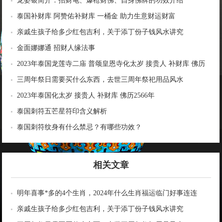
龙婆银简介：招财龟、爆枪财佛、自身佛牌的功效介绍
泰国补财库 阿赞佑补财库 一桶金 助力生意财运财富
亲戚生孩子给多少红包吉利，关于添丁份子钱风水讲究
金面娜娜通 招财人缘法事
2023年泰国龙莲寺二庙 普颂皇恩寺化太岁 接贵人 补财库 佛历
2566年
三周年祭日需要买什么东西，去世三周年祭祀用品风水
2023年泰国化太岁 接贵人 补财库 佛历2566年
泰国刺符五芒星符印含义解析
泰国刺符纹身有什么禁忌？有哪些功效？
相关文章
明年喜事*多的4个生肖，2024年什么生肖福运临门好事连连
亲戚生孩子给多少红包吉利，关于添丁份子钱风水讲究