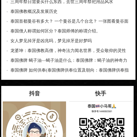
三周年祭日需要买什么东西，去世三周年祭祀用品风水
泰国佛教概况及发展历史
泰国首都曼谷有多大？ 一个曼谷是几个台北？ 一张图看曼谷面
积与各大城市比较
泰国僧人称谓如何区分？泰国师傅的称谓介绍。
女人梦见掉牙是凶兆吗，梦见掉牙是好梦吗
龙婆坤：泰国佛教高僧，神奇法力闻名世界，受众敬仰的灵性
导师
泰国佛牌 蝎子油—蝎子油是什么：泰国佛牌：蝎子油的神奇力
量
泰国佛牌 如何供奉(泰国佛牌供奉位置及朝向：泰国佛牌供奉指
南)
抖音
快手