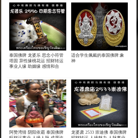
泰国佛牌 龙婆乐 思念小符管
适合学生佩戴的泰国佛牌:象
塔固 异性缘桃花运 招财转运
神
事业人缘 助姻缘 感情和合
阿赞湾猜 阴阳依霸 泰国佛牌
龙婆肃 2533 崇迪佛 泰国佛牌
旺财运事业 人缘人脉 成愿许
招财转运 人缘魅力 人脉事业