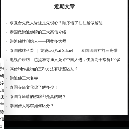
近期文章
求复合先做人缘还是先锁心？顺序错了往往越做越乱
泰国做崇迪佛牌的三大高僧介绍
崇迪佛牌创始人——阿赞多大师
泰国佛牌科普 ｜ 龙婆see(Wat Sakae)——泰国四面神前三高僧
电视台暗访：芭提雅寺庙只允许中国人进，佛牌高于常价100多
扫
倍！
高僧制作圣物的三种方法有哪些区别？
码
崇迪佛三大名寺
添
泰国寺庙文化你了解多少！
加
泰国寺庙请的佛牌都是真的吗？
店
主
泰国僧人称谓如何区分？
微
信
x