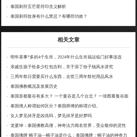
泰国刺符五芒星符印含义解析
泰国刺符纹身有什么禁忌？有哪些功效？
相关文章
明年喜事*多的4个生肖，2024年什么生肖福运临门好事连连
亲戚生孩子给多少红包吉利，关于添丁份子钱风水讲究
三周年祭日需要买什么东西，去世三周年祭祀用品风水
泰国佛教概况及发展历史
泰国首都曼谷有多大？ 一个曼谷是几个台北？ 一张图看曼谷面
积与各大城市比较
泰国僧人称谓如何区分？泰国师傅的称谓介绍。
女人梦见掉牙是凶兆吗，梦见掉牙是好梦吗
龙婆坤：泰国佛教高僧，神奇法力闻名世界，受众敬仰的灵性
导师
泰国佛牌 蝎子油—蝎子油是什么：泰国佛牌：蝎子油的神奇力