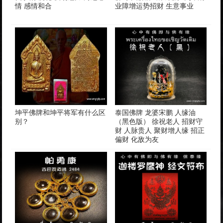
情 感情和合
业障增运势招财 生意事业
坤平佛牌和坤平将军有什么区
泰国佛牌 龙婆宋鹏 人缘油
别？
（黑色版） 徐祝老人 招财守
财 人脉贵人 聚财增人缘 招正
偏财 化敌为友