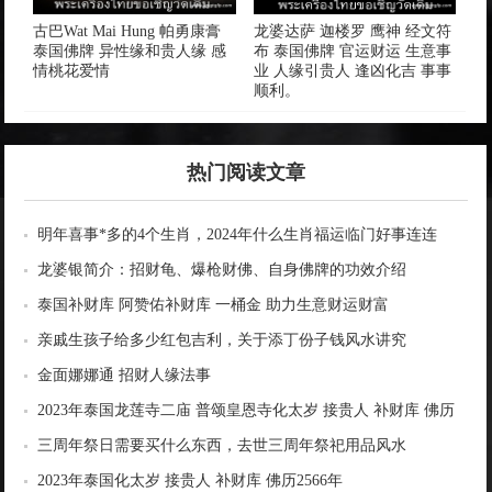
古巴Wat Mai Hung 帕勇康膏
龙婆达萨 迦楼罗 鹰神 经文符
泰国佛牌 异性缘和贵人缘 感
布 泰国佛牌 官运财运 生意事
情桃花爱情
业 人缘引贵人 逢凶化吉 事事
顺利。
热门阅读文章
明年喜事*多的4个生肖，2024年什么生肖福运临门好事连连
龙婆银简介：招财龟、爆枪财佛、自身佛牌的功效介绍
泰国补财库 阿赞佑补财库 一桶金 助力生意财运财富
亲戚生孩子给多少红包吉利，关于添丁份子钱风水讲究
金面娜娜通 招财人缘法事
2023年泰国龙莲寺二庙 普颂皇恩寺化太岁 接贵人 补财库 佛历
2566年
三周年祭日需要买什么东西，去世三周年祭祀用品风水
2023年泰国化太岁 接贵人 补财库 佛历2566年