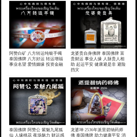
阿赞白矿 八方转运纯银手镯
龙婆贵自身佛牌 泰国佛牌 富
泰国佛牌 八方好运 转运增福
贵财运 事业人缘 人脉贵人相
事业名望 爱情姻缘 投资金融
助 起运平安 健康避是非 避险
挡灾
泰国佛牌 阿赞公 紫魅九尾狐
龙婆坤 2536年派里碧纳药师
仙 人缘桃花 夜场魅力 财运感
佛 泰国佛牌 助力健康平安 消