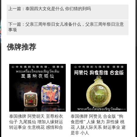
上一篇：
泰国四大文化是什么 你们猜的到吗
下一篇：
父亲三周年祭日女儿准备什么，父亲三周年祭日注意
事项
佛牌推荐
泰国佛牌 阿赞胡天 至尊粉衣
泰国佛牌 阿赞兑 合金版 “狗
仙子 九尾狐仙 增加人缘财运
食思维” 人缘 魅力 异性缘 桃
转运事业 生意桃花 感情和合
花 人脉人际关系 财运事业 避
是非 小人