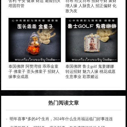
舍利 平安 健康 财运 避险挡灾
符布 经文符布 招财守财 聚财
塔固符管
增人缘 人脉贵人 招正偏财 化
敌为友
泰国佛牌 阿赞湾猜 乖乖金童
泰国佛牌 鲁士golf 鬼妻娜娜
子 佛童子 歪头佛童子 招财人
转运招财 魅力人缘 桃花成愿
缘事业成愿
生意事业 彩票赌运
热门阅读文章
明年喜事*多的4个生肖，2024年什么生肖福运临门好事连连