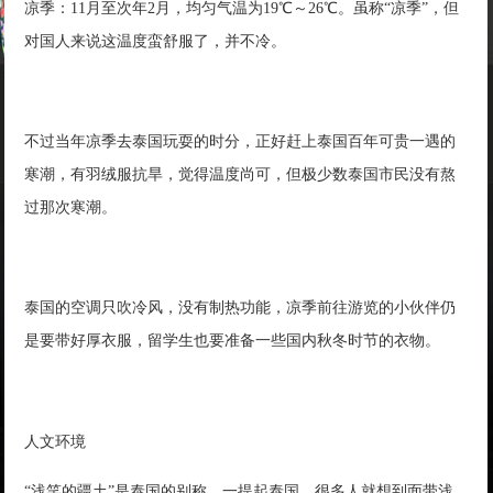
凉季：11月至次年2月，均匀气温为19℃～26℃。虽称“凉季”，但
对国人来说这温度蛮舒服了，并不冷。
不过当年凉季去泰国玩耍的时分，正好赶上泰国百年可贵一遇的
寒潮，有羽绒服抗旱，觉得温度尚可，但极少数泰国市民没有熬
过那次寒潮。
泰国的空调只吹冷风，没有制热功能，凉季前往游览的小伙伴仍
是要带好厚衣服，留学生也要准备一些国内秋冬时节的衣物。
人文环境
“浅笑的疆土”是泰国的别称，一提起泰国，很多人就想到面带浅