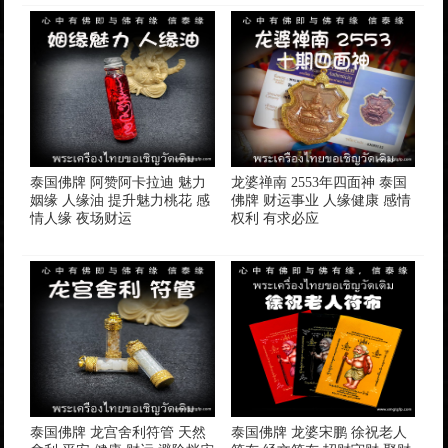
泰国佛牌 阿赞阿卡拉迪 魅力
龙婆禅南 2553年四面神 泰国
姻缘 人缘油 提升魅力桃花 感
佛牌 财运事业 人缘健康 感情
情人缘 夜场财运
权利 有求必应
泰国佛牌 龙宫舍利符管 天然
泰国佛牌 龙婆宋鹏 徐祝老人