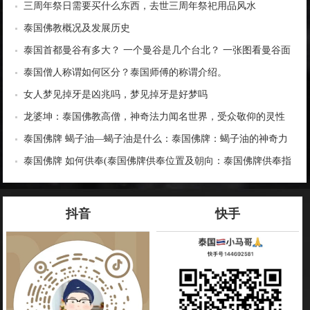
三周年祭日需要买什么东西，去世三周年祭祀用品风水
泰国佛教概况及发展历史
泰国首都曼谷有多大？ 一个曼谷是几个台北？ 一张图看曼谷面
积与各大城市比较
泰国僧人称谓如何区分？泰国师傅的称谓介绍。
女人梦见掉牙是凶兆吗，梦见掉牙是好梦吗
龙婆坤：泰国佛教高僧，神奇法力闻名世界，受众敬仰的灵性
导师
泰国佛牌 蝎子油—蝎子油是什么：泰国佛牌：蝎子油的神奇力
量
泰国佛牌 如何供奉(泰国佛牌供奉位置及朝向：泰国佛牌供奉指
南)
抖音
快手