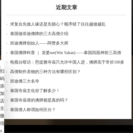
近期文章
求复合先做人缘还是先锁心？顺序错了往往越做越乱
泰国做崇迪佛牌的三大高僧介绍
崇迪佛牌创始人——阿赞多大师
泰国佛牌科普 ｜ 龙婆see(Wat Sakae)——泰国四面神前三高僧
电视台暗访：芭提雅寺庙只允许中国人进，佛牌高于常价100多
扫
倍！
高僧制作圣物的三种方法有哪些区别？
码
崇迪佛三大名寺
添
泰国寺庙文化你了解多少！
加
泰国寺庙请的佛牌都是真的吗？
店
主
泰国僧人称谓如何区分？
微
信
x