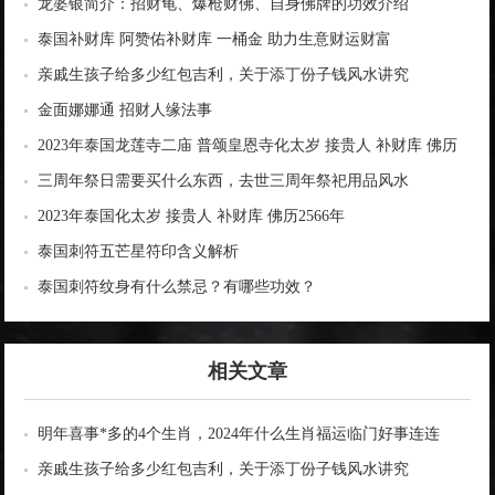
龙婆银简介：招财龟、爆枪财佛、自身佛牌的功效介绍
泰国补财库 阿赞佑补财库 一桶金 助力生意财运财富
亲戚生孩子给多少红包吉利，关于添丁份子钱风水讲究
金面娜娜通 招财人缘法事
2023年泰国龙莲寺二庙 普颂皇恩寺化太岁 接贵人 补财库 佛历
2566年
三周年祭日需要买什么东西，去世三周年祭祀用品风水
2023年泰国化太岁 接贵人 补财库 佛历2566年
泰国刺符五芒星符印含义解析
泰国刺符纹身有什么禁忌？有哪些功效？
相关文章
明年喜事*多的4个生肖，2024年什么生肖福运临门好事连连
亲戚生孩子给多少红包吉利，关于添丁份子钱风水讲究