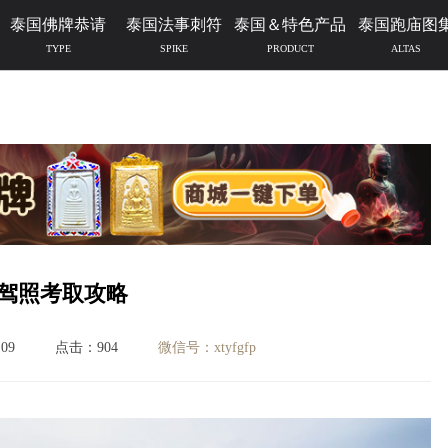
泰国佛牌恭请
泰国法事刺符
泰国＆特色产品
泰国跑庙图
TYPE
SPIKE
PRODUCT
ALTAS
驾照考取攻略
09
点击：904
微信号：xtyfgfp