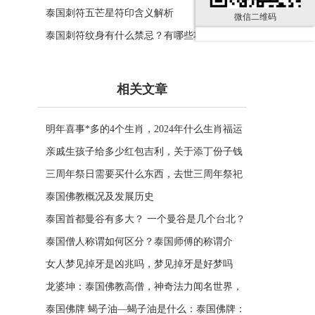
泰国刺符五芒星符印含义解析
微信二维码
泰国刺符纹身有什么禁忌？有哪些功效？
相关文章
明年喜事*多的4个生肖，2024年什么生肖福运
临门好事连连
亲戚生孩子给多少红包吉利，关于添丁份子钱
风水讲究
三周年祭日需要买什么东西，去世三周年祭祀
用品风水
泰国佛教概况及发展历史
泰国首都曼谷有多大？ 一个曼谷是几个台北？
一张图看曼谷面积与各大城市比较
泰国僧人称谓如何区分？泰国师傅的称谓介
绍。
女人梦见掉牙是凶兆吗，梦见掉牙是好梦吗
龙婆坤：泰国佛教高僧，神奇法力闻名世界，
受众敬仰的灵性导师
泰国佛牌 蝎子油—蝎子油是什么：泰国佛牌：