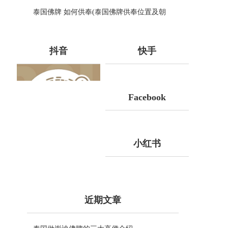
蝎子油的神奇力量
泰国佛牌 如何供奉(泰国佛牌供奉位置及朝
向：泰国佛牌供奉指南)
抖音
快手
Facebook
小红书
近期文章