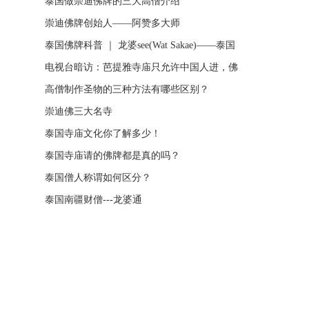
泰国做崇迪佛牌的三大高僧介绍
崇迪佛牌创始人——阿赞多大师
泰国佛牌科普 ｜ 龙婆see(Wat Sakae)——泰国
四面神前三高僧
电视台暗访：芭提雅寺庙只允许中国人进，佛
牌高于常价100多倍！
高僧制作圣物的三种方法有哪些区别？
崇迪佛三大名寺
泰国寺庙文化你了解多少！
泰国寺庙请的佛牌都是真的吗？
泰国僧人称谓如何区分？
泰国南疆财僧---龙婆通