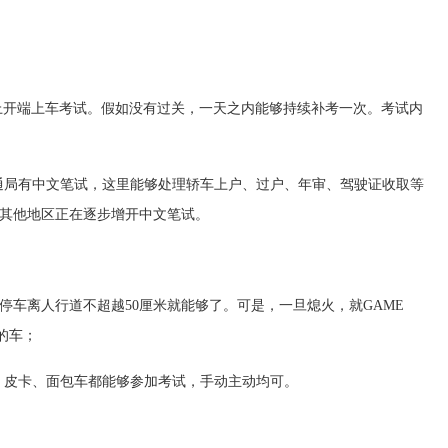
马上开端上车考试。假如没有过关，一天之内能够持续补考一次。考试内
的交通局有中文笔试，这里能够处理轿车上户、过户、年审、驾驶证收取等
其他地区正在逐步增开中文笔试。
车离人行道不超越50厘米就能够了。可是，一旦熄火，就GAME
的车；
车、皮卡、面包车都能够参加考试，手动主动均可。