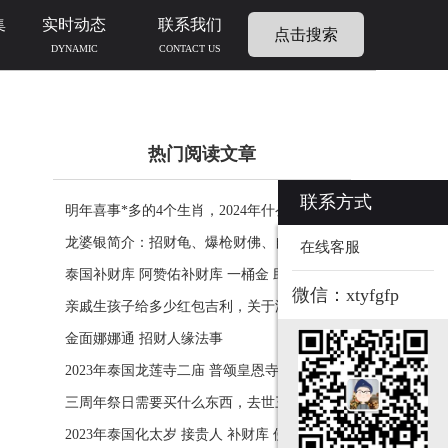
集
实时动态
联系我们
点击搜索
DYNAMIC
CONTACT US
热门阅读文章
联系方式
明年喜事*多的4个生肖，2024年什么生肖福运
临门好事连连
龙婆银简介：招财龟、爆枪财佛、自身佛牌的
在线客服
功效介绍
泰国补财库 阿赞佑补财库 一桶金 助力生意财
微信：xtyfgfp
运财富
亲戚生孩子给多少红包吉利，关于添丁份子钱
风水讲究
金面娜娜通 招财人缘法事
2023年泰国龙莲寺二庙 普颂皇恩寺化太岁 接
贵人 补财库 佛历2566年
三周年祭日需要买什么东西，去世三周年祭祀
用品风水
2023年泰国化太岁 接贵人 补财库 佛历2566年