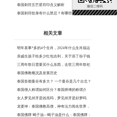
泰国刺符五芒星符印含义解析
微信二维码
泰国刺符纹身有什么禁忌？有哪些功效？
相关文章
明年喜事*多的4个生肖，2024年什么生肖福运
临门好事连连
亲戚生孩子给多少红包吉利，关于添丁份子钱
风水讲究
三周年祭日需要买什么东西，去世三周年祭祀
用品风水
泰国佛教概况及发展历史
泰国首都曼谷有多大？ 一个曼谷是几个台北？
一张图看曼谷面积与各大城市比较
泰国僧人称谓如何区分？泰国师傅的称谓介
绍。
女人梦见掉牙是凶兆吗，梦见掉牙是好梦吗
龙婆坤：泰国佛教高僧，神奇法力闻名世界，
受众敬仰的灵性导师
泰国佛牌 蝎子油—蝎子油是什么：泰国佛牌：