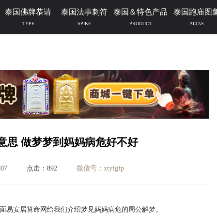
泰国佛牌恭请
泰国法事刺符
泰国＆特色产品
泰国跑庙图
TYPE
SPIKE
PRODUCT
ALTAS
意思 做梦梦到妈妈病危好不好
07
点击：892
微信号：xtyfgfp
面易安居算命网给我们介绍梦见妈妈病危的周公解梦。