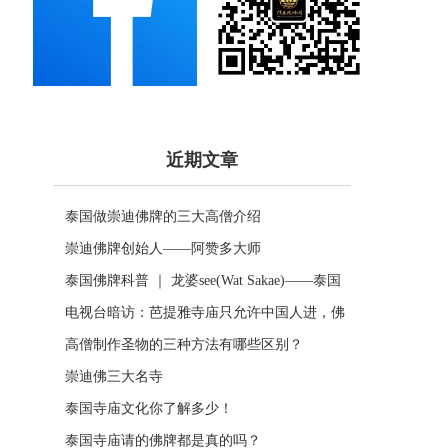
近期文章
泰国做崇迪佛牌的三大高僧介绍
崇迪佛牌创始人——阿赞多大师
泰国佛牌科普 ｜ 龙婆see(Wat Sakae)——泰国
四面神前三高僧
电视台暗访：芭提雅寺庙只允许中国人进，佛
牌高于常价100多倍！
高僧制作圣物的三种方法有哪些区别？
崇迪佛三大名寺
泰国寺庙文化你了解多少！
泰国寺庙请的佛牌都是真的吗？