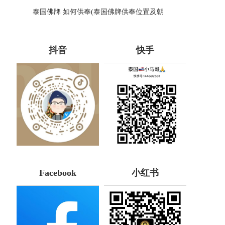
蝎子油的神奇力量
泰国佛牌 如何供奉(泰国佛牌供奉位置及朝
向：泰国佛牌供奉指南)
抖音
快手
Facebook
小红书