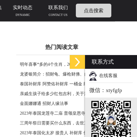
集
实时动态
联系我们
点击搜索
DYNAMIC
CONTACT US
热门阅读文章
联系方式
明年喜事*多的4个生肖，2024年什么生肖福运
临门好事连连
龙婆银简介：招财龟、爆枪财佛、自身佛牌的
在线客服
功效介绍
泰国补财库 阿赞佑补财库 一桶金 助力生意财
微信：xtyfgfp
运财富
亲戚生孩子给多少红包吉利，关于添丁份子钱
风水讲究
金面娜娜通 招财人缘法事
2023年泰国龙莲寺二庙 普颂皇恩寺化太岁 接
贵人 补财库 佛历2566年
三周年祭日需要买什么东西，去世三周年祭祀
用品风水
2023年泰国化太岁 接贵人 补财库 佛历2566年