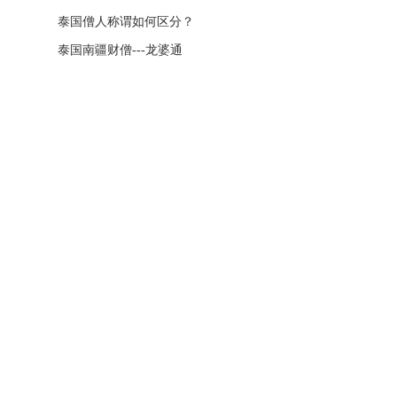
泰国僧人称谓如何区分？
泰国南疆财僧---龙婆通