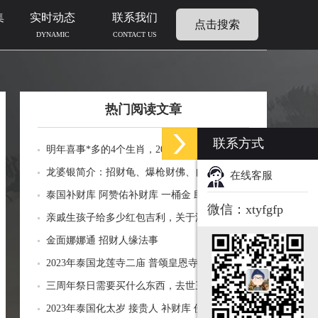
集
实时动态
联系我们
点击搜索
DYNAMIC
CONTACT US
热门阅读文章
联系方式
明年喜事*多的4个生肖，2024年什么生肖福运
临门好事连连
龙婆银简介：招财龟、爆枪财佛、自身佛牌的
在线客服
功效介绍
泰国补财库 阿赞佑补财库 一桶金 助力生意财
微信：xtyfgfp
运财富
亲戚生孩子给多少红包吉利，关于添丁份子钱
风水讲究
金面娜娜通 招财人缘法事
2023年泰国龙莲寺二庙 普颂皇恩寺化太岁 接
贵人 补财库 佛历2566年
三周年祭日需要买什么东西，去世三周年祭祀
用品风水
2023年泰国化太岁 接贵人 补财库 佛历2566年