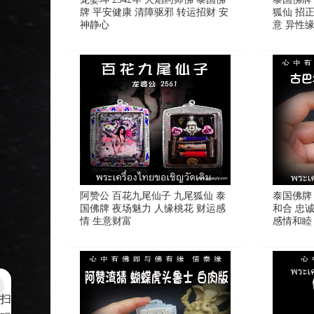
牌 平安健康 清障驱邪 转运招财 安
狐仙 招
神静心
意 异性
阿赞公 百花九尾仙子 九尾狐仙 泰
泰国佛牌
国佛牌 夜场魅力 人缘桃花 财运感
和合 忠
情 生意财富
感情和睦
扫