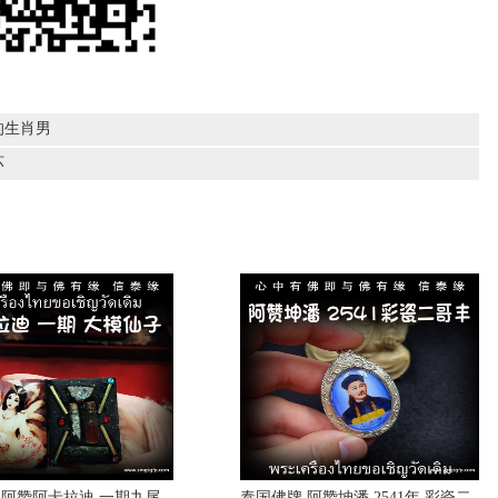
的生肖男
坏
 阿赞阿卡拉迪 一期九尾
泰国佛牌 阿赞坤潘 2541年 彩瓷二