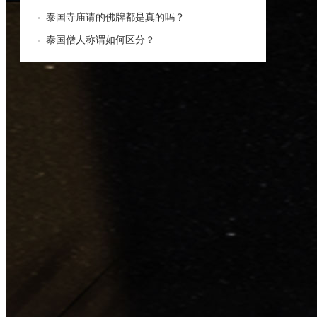
泰国寺庙请的佛牌都是真的吗？
泰国僧人称谓如何区分？