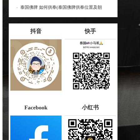
蝎子油的神奇力量
泰国佛牌 如何供奉(泰国佛牌供奉位置及朝
向：泰国佛牌供奉指南)
抖音
快手
Facebook
小红书