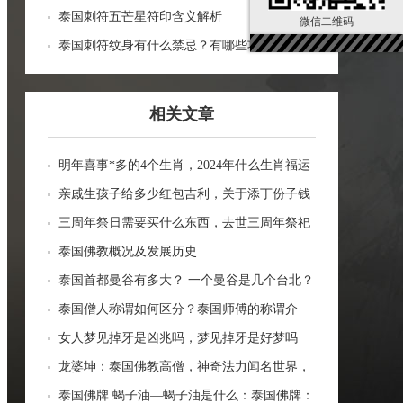
泰国刺符五芒星符印含义解析
微信二维码
泰国刺符纹身有什么禁忌？有哪些功效？
相关文章
明年喜事*多的4个生肖，2024年什么生肖福运
临门好事连连
亲戚生孩子给多少红包吉利，关于添丁份子钱
风水讲究
三周年祭日需要买什么东西，去世三周年祭祀
用品风水
泰国佛教概况及发展历史
泰国首都曼谷有多大？ 一个曼谷是几个台北？
一张图看曼谷面积与各大城市比较
泰国僧人称谓如何区分？泰国师傅的称谓介
绍。
女人梦见掉牙是凶兆吗，梦见掉牙是好梦吗
龙婆坤：泰国佛教高僧，神奇法力闻名世界，
受众敬仰的灵性导师
泰国佛牌 蝎子油—蝎子油是什么：泰国佛牌：