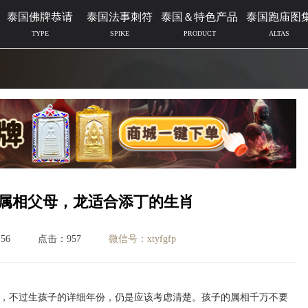
泰国佛牌恭请
泰国法事刺符
泰国＆特色产品
泰国跑庙图
TYPE
SPIKE
PRODUCT
ALTAS
的属相父母，龙适合添丁的生肖
56
点击：957
微信号：xtyfgfp
，不过生孩子的详细年份，仍是应该考虑清楚。孩子的属相千万不要