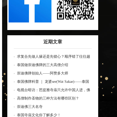
近期文章
求复合先做人缘还是先锁心？顺序错了往往越
做越乱
泰国做崇迪佛牌的三大高僧介绍
崇迪佛牌创始人——阿赞多大师
泰国佛牌科普 ｜ 龙婆see(Wat Sakae)——泰国
四面神前三高僧
电视台暗访：芭提雅寺庙只允许中国人进，佛
牌高于常价100多倍！
高僧制作圣物的三种方法有哪些区别？
崇迪佛三大名寺
泰国寺庙文化你了解多少！