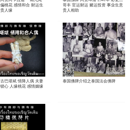
正偏桃花 感情和合 财运生
哥丰 官运财运 赌运投资 事业生意
缘贵人缘
贵人相助
 古巴堪斌 情降人偶 夫妻
泰国佛牌介绍之泰国法会佛牌
诚锁心 人缘桃花 感情姻缘