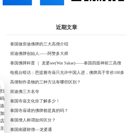
近期文章
泰国做崇迪佛牌的三大高僧介绍
崇迪佛牌创始人——阿赞多大师
泰国佛牌科普 ｜ 龙婆see(Wat Sakae)——泰国四面神前三高僧
电视台暗访：芭提雅寺庙只允许中国人进，佛牌高于常价100多
倍！
高僧制作圣物的三种方法有哪些区别？
扫
崇迪佛三大名寺
码
泰国寺庙文化你了解多少！
添
泰国寺庙请的佛牌都是真的吗？
加
泰国僧人称谓如何区分？
店
主
泰国南疆财僧---龙婆通