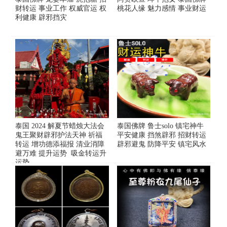
财转运 事业工作 权威官运 权
桃花人缘 魅力感情 事业财运
利健康 辟邪挡灾
泰国 2024 解夏节蜡烛大法会
泰国佛牌 鲁士solo 镇宅神牛
鬼王聚财辟邪护法天神 祈福
平安健康 挡煞辟邪 招财转运
转运 增功德添福报 清业消障
辟邪避鬼 防降平安 镇宅风水
避万难 提升运势 吸金转运升
运势