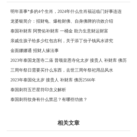
明年喜事*多的4个生肖，2024年什么生肖福运临门好事连连
龙婆银简介：招财龟、爆枪财佛、自身佛牌的功效介绍
泰国补财库 阿赞佑补财库 一桶金 助力生意财运财富
亲戚生孩子给多少红包吉利，关于添丁份子钱风水讲究
金面娜娜通 招财人缘法事
2023年泰国龙莲寺二庙 普颂皇恩寺化太岁 接贵人 补财库 佛历
2566年
三周年祭日需要买什么东西，去世三周年祭祀用品风水
2023年泰国化太岁 接贵人 补财库 佛历2566年
泰国刺符五芒星符印含义解析
泰国刺符纹身有什么禁忌？有哪些功效？
相关文章