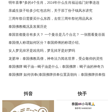
明年喜事*多的4个生肖，2024年什么生肖福运临门好事连连
亲戚生孩子给多少红包吉利，关于添丁份子钱风水讲究
三周年祭日需要买什么东西，去世三周年祭祀用品风水
泰国佛教概况及发展历史
泰国首都曼谷有多大？ 一个曼谷是几个台北？ 一张图看曼谷面
积与各大城市比较
泰国僧人称谓如何区分？泰国师傅的称谓介绍。
女人梦见掉牙是凶兆吗，梦见掉牙是好梦吗
龙婆坤：泰国佛教高僧，神奇法力闻名世界，受众敬仰的灵性
导师
泰国佛牌 蝎子油—蝎子油是什么：泰国佛牌：蝎子油的神奇力
量
泰国佛牌 如何供奉(泰国佛牌供奉位置及朝向：泰国佛牌供奉指
南)
抖音
快手