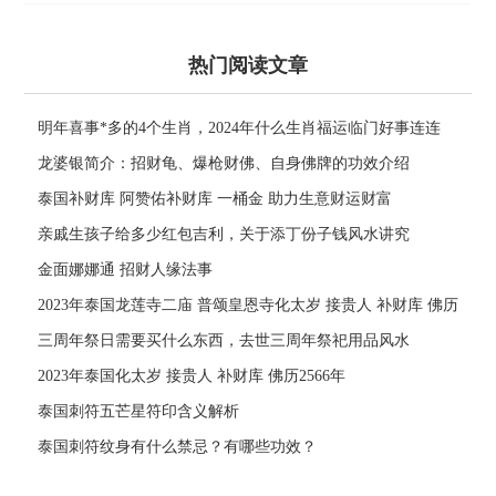
热门阅读文章
明年喜事*多的4个生肖，2024年什么生肖福运临门好事连连
龙婆银简介：招财龟、爆枪财佛、自身佛牌的功效介绍
泰国补财库 阿赞佑补财库 一桶金 助力生意财运财富
亲戚生孩子给多少红包吉利，关于添丁份子钱风水讲究
金面娜娜通 招财人缘法事
2023年泰国龙莲寺二庙 普颂皇恩寺化太岁 接贵人 补财库 佛历
2566年
三周年祭日需要买什么东西，去世三周年祭祀用品风水
2023年泰国化太岁 接贵人 补财库 佛历2566年
泰国刺符五芒星符印含义解析
泰国刺符纹身有什么禁忌？有哪些功效？