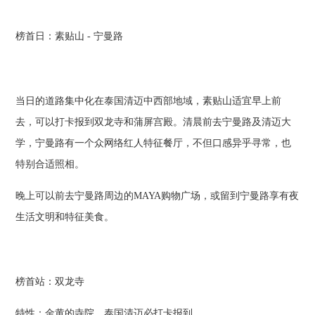
榜首日：素贴山 - 宁曼路
当日的道路集中化在泰国清迈中西部地域，素贴山适宜早上前
去，可以打卡报到双龙寺和蒲屏宫殿。清晨前去宁曼路及清迈大
学，宁曼路有一个众网络红人特征餐厅，不但口感异乎寻常，也
特别合适照相。
晚上可以前去宁曼路周边的MAYA购物广场，或留到宁曼路享有夜
生活文明和特征美食。
榜首站：双龙寺
特性：金黄的寺院、泰国清迈必打卡报到