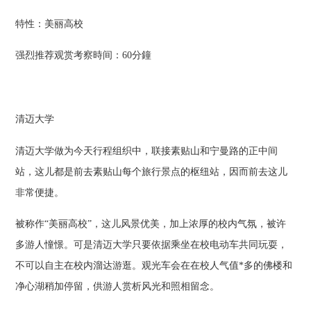
特性：美丽高校
强烈推荐观赏考察時间：60分鐘
清迈大学
清迈大学做为今天行程组织中，联接素贴山和宁曼路的正中间
站，这儿都是前去素贴山每个旅行景点的枢纽站，因而前去这儿
非常便捷。
被称作“美丽高校”，这儿风景优美，加上浓厚的校内气氛，被许
多游人憧憬。可是清迈大学只要依据乘坐在校电动车共同玩耍，
不可以自主在校内溜达游逛。观光车会在在校人气值*多的佛楼和
净心湖稍加停留，供游人赏析风光和照相留念。