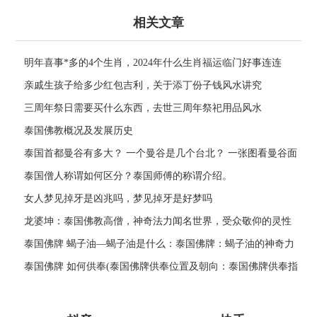
相关文章
明年喜事*多的4个生肖，2024年什么生肖福运临门好事连连
亲戚生孩子给多少红包吉利，关于添丁份子钱风水讲究
三周年祭日需要买什么东西，去世三周年祭祀用品风水
泰国佛教概况及发展历史
泰国首都曼谷有多大？ 一个曼谷是几个台北？ 一张图看曼谷面
积与各大城市比较
泰国僧人称谓如何区分？泰国师傅的称谓介绍。
女人梦见掉牙是凶兆吗，梦见掉牙是好梦吗
龙婆坤：泰国佛教高僧，神奇法力闻名世界，受众敬仰的灵性
导师
泰国佛牌 蝎子油—蝎子油是什么：泰国佛牌：蝎子油的神奇力
量
泰国佛牌 如何供奉(泰国佛牌供奉位置及朝向：泰国佛牌供奉指
南)