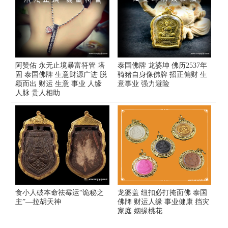
阿赞佑 永无止境暴富符管 塔
泰国佛牌 龙婆坤 佛历2537年
固 泰国佛牌 生意财源广进 脱
骑猪自身像佛牌 招正偏财 生
颖而出 财运 生意 事业 人缘
意事业 强力避险
人脉 贵人相助
食小人破本命祛霉运“诡秘之
龙婆盖 纽扣必打掩面佛 泰国
主”—拉胡天神
佛牌 财运人缘 事业健康 挡灾
家庭 姻缘桃花