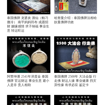
泰国佛牌 龙婆炎 酒仙（帕习
哈努曼介绍：泰国佛牌法相哈
撒冷） 南平妈妈符布 成愿招
奴曼佛牌功效
财 姻缘感情 求子纳福 事业生
意 转运旺运
阿赞坤潘 2541年泽度金 泰国
泰国佛牌 2500年 大法会版 行
佛牌 官运财运 事业生意 避小
走佛 财运人缘 事业健康 挡灾
人是非 贵人相助
异性缘 有求必应 鉴定卡