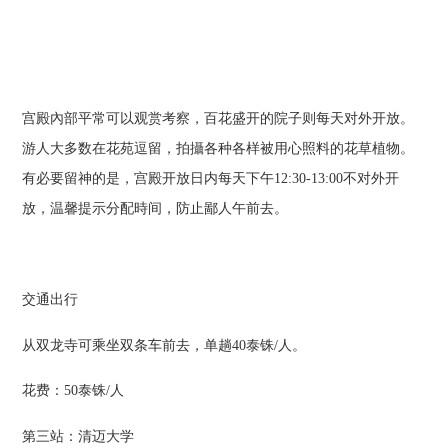
宫殿內部平常可以观赏考察，百花盛开的院子则每天对外开放。
游人大多数在花苑逗留，拍攝各种各样被用心照料的花草植物。
有必要留神的是，宫殿开放日内每天下午12:30-13:00不对外开
放，温馨提示分配時间，防止鄙人午前去。
交通出行
从双龙寺可乘坐双条车前去，单趟40泰铢/人。
花费：50泰铢/人
第三站：清迈大学