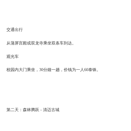
交通出行
从蒲屏宫殿或双龙寺乘坐双条车到达。
观光车
校园内大门乘坐，30分鐘一趟，价钱为一人60泰铢。
第二天：森林腾跃 - 清迈古城