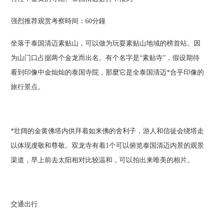
强烈推荐观赏考察時间：60分鐘
坐落于泰国清迈素贴山，可以做为玩耍素贴山地域的榜首站。因
为山门口占据两个金龙而出名。有个名字是“素贴寺”，假设期待
看到印像中金灿灿的泰国寺院，那麼它是全泰国清迈*合乎印像的
旅行景点。
*壮阔的金黄佛塔内供拜着如来佛的舍利子，游人和信徒会绕塔走
以体现虔敬和尊敬。双龙寺有着1个可以俯览泰国清迈内景的观景
渠道，早上前去太阳相对比较温和，可以拍出来唯美的相片。
交通出行