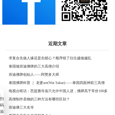
近期文章
求复合先做人缘还是先锁心？顺序错了往往越做越乱
泰国做崇迪佛牌的三大高僧介绍
崇迪佛牌创始人——阿赞多大师
泰国佛牌科普 ｜ 龙婆see(Wat Sakae)——泰国四面神前三高僧
电视台暗访：芭提雅寺庙只允许中国人进，佛牌高于常价100多
扫
倍！
高僧制作圣物的三种方法有哪些区别？
码
崇迪佛三大名寺
添