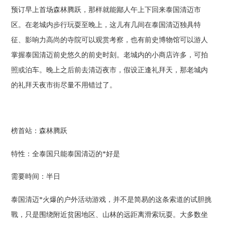
预订早上首场森林腾跃，那样就能鄙人午上下回来泰国清迈市
区。在老城内步行玩耍至晚上，这儿有几间在泰国清迈独具特
征、影响力高尚的寺院可以观赏考察，也有前史博物馆可以游人
掌握泰国清迈前史悠久的前史时刻。老城内的小商店许多，可拍
照或泊车。晚上之后前去清迈夜市，假设正逢礼拜天，那老城内
的礼拜天夜市街尽量不用错过了。
榜首站：森林腾跃
特性：全泰国只能泰国清迈的*好是
需要時间：半日
泰国清迈*火爆的户外活动游戏，并不是简易的这条索道的试胆挑
戰，只是围绕附近贫困地区、山林的远距离滑索玩耍。大多数坐