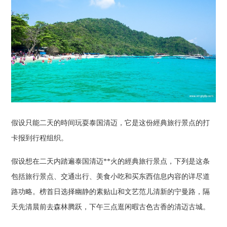
假设只能二天的時间玩耍泰国清迈，它是这份經典旅行景点的打
卡报到行程组织。
假设想在二天内踏遍泰国清迈**火的經典旅行景点，下列是这条
包括旅行景点、交通出行、美食小吃和买东西信息内容的详尽道
路功略。榜首日选择幽静的素贴山和文艺范儿清新的宁曼路，隔
天先清晨前去森林腾跃，下午三点逛闲暇古色古香的清迈古城。