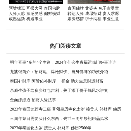
阿赞猛班 耳报大灵 泰国佛牌
泰国佛牌 龙婆炎 兔子古曼童
人缘人脉 预感灵感 偏财横财
转运人缘 成愿招财 贵人求愿
成愿运势 机遇事业
姻缘感情 求子纳福 事业生意
热门阅读文章
明年喜事*多的4个生肖，2024年什么生肖福运临门好事连连
龙婆银简介：招财龟、爆枪财佛、自身佛牌的功效介绍
泰国补财库 阿赞佑补财库 一桶金 助力生意财运财富
亲戚生孩子给多少红包吉利，关于添丁份子钱风水讲究
金面娜娜通 招财人缘法事
2023年泰国龙莲寺二庙 普颂皇恩寺化太岁 接贵人 补财库 佛历
2566年
三周年祭日需要买什么东西，去世三周年祭祀用品风水
2023年泰国化太岁 接贵人 补财库 佛历2566年