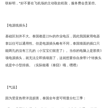
联标明，*好不要在飞机场的主动取款机取，服务费会贵某些。
【电源线插头】
基础区别并不大。泰国都是220v的作业电压，因此我国家用电器
拿以往可以通用性。但是电源插头略有不同，泰国墙面的插口只
能两孔的沒有三孔的（小宝宝们留意了）。当你的电脑上是那类3
项电源插头，就无法立即插墙面了，这就想要你自身带1个转换头
或是中小型排插。（实际能看《泰囧》哦，嘿嘿）
【气温】
因为受亚热带洋流损害，泰国全年度可明显分红三季：