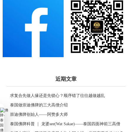
近期文章
求复合先做人缘还是先锁心？顺序错了往往越做越乱
泰国做崇迪佛牌的三大高僧介绍
崇迪佛牌创始人——阿赞多大师
泰国佛牌科普 ｜ 龙婆see(Wat Sakae)——泰国四面神前三高僧