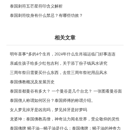
泰国刺符五芒星符印含义解析
泰国刺符纹身有什么禁忌？有哪些功效？
相关文章
明年喜事*多的4个生肖，2024年什么生肖福运临门好事连连
亲戚生孩子给多少红包吉利，关于添丁份子钱风水讲究
三周年祭日需要买什么东西，去世三周年祭祀用品风水
泰国佛教概况及发展历史
泰国首都曼谷有多大？ 一个曼谷是几个台北？ 一张图看曼谷面
积与各大城市比较
泰国僧人称谓如何区分？泰国师傅的称谓介绍。
女人梦见掉牙是凶兆吗，梦见掉牙是好梦吗
龙婆坤：泰国佛教高僧，神奇法力闻名世界，受众敬仰的灵性
导师
泰国佛牌 蝎子油—蝎子油是什么：泰国佛牌：蝎子油的神奇力