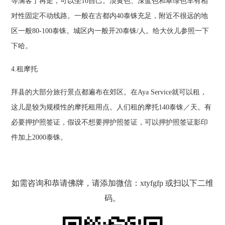
等满客了再走，可以坐10自己。淡黄色、深蓝色和翠绿色车有相
对性固定不动线路。一般在古都内40泰铢充足，附近不很远的地
区一般80-100泰铢。城区内一般开20泰铢/人。给大伙儿参照一下
下哈。
4.租摩托
拜县的大部分旅行景点都遍布在郊区。在Aya Service就可以租，
这儿是较为规模性的摩托租用点。人们租的摩托140泰铢／天。有
必要押护照签证，假设不想要押护照签证，可以押护照签证影印
件加上2000泰铢。
如需咨询和恭请佛牌，请添加微信：xtyfgfp 或扫以下二维
码。