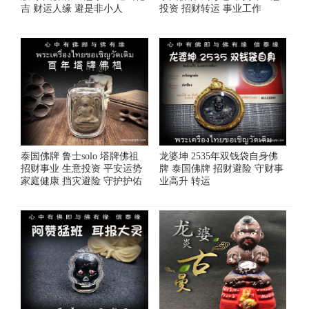
吉 财运人缘 避是非小人
投资 招财转运 事业工作
泰国佛牌 鲁士solo 塔牌佛祖
龙婆坤 2535年双钱袋自身佛
招财事业 生意投资 平安运势
牌 泰国佛牌 招财避险 守财事
家庭健康 挡灾避险 守护护佑
业高升 转运