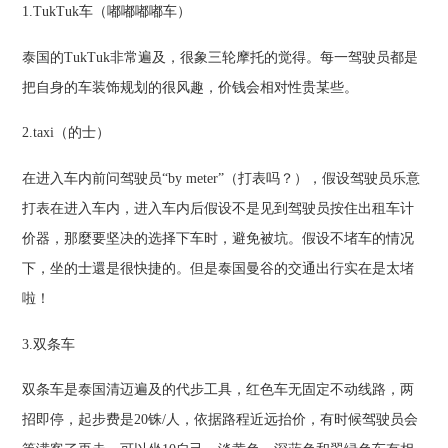
1.TukTuk车（嘟嘟嘟嘟车）
泰国的TukTuk非常遍及，很象三轮摩托的觉得。每一驾驶员都是
把自身的车装饰规划的很风趣，价钱会相对性贵某些。
2.taxi（的士）
在进入车内前问驾驶员“by meter”（打表吗？），假设驾驶员乐意
打表在进入车内，进入车内后假设不是见到驾驶员按住出租车计
价器，那麼要坚决的选择下车时，避免被坑。假设不堵车的情况
下，坐的士還是很快捷的。但是泰国曼谷的交通出行实在是太堵
啦！
3.双条车
双条车是泰国清迈遍及的代步工具，红色车无固定不动线路，两
招即停，起步费是20铢/人，依据路程近远抬价，有时候驾驶员会