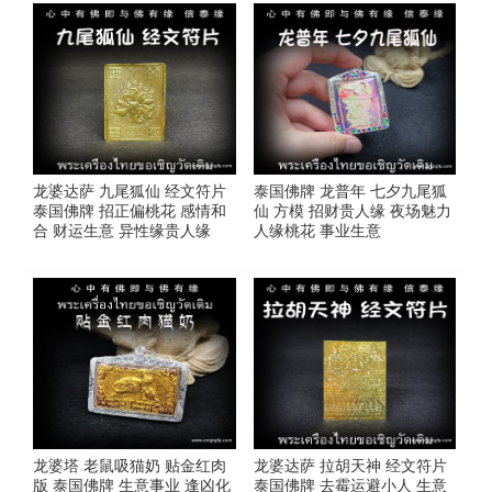
龙婆达萨 九尾狐仙 经文符片
泰国佛牌 龙普年 七夕九尾狐
泰国佛牌 招正偏桃花 感情和
仙 方模 招财贵人缘 夜场魅力
合 财运生意 异性缘贵人缘
人缘桃花 事业生意
龙婆塔 老鼠吸猫奶 贴金红肉
龙婆达萨 拉胡天神 经文符片
版 泰国佛牌 生意事业 逢凶化
泰国佛牌 去霉运避小人 生意