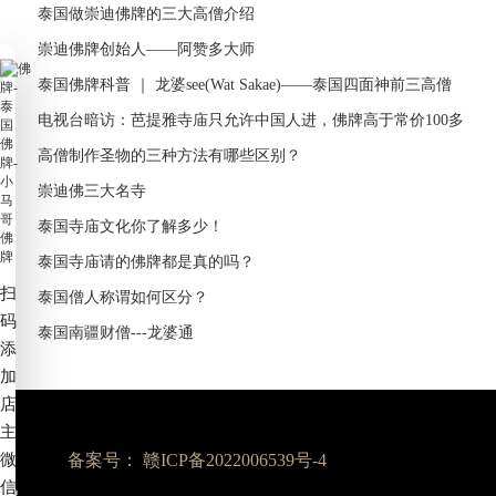
泰国做崇迪佛牌的三大高僧介绍
崇迪佛牌创始人——阿赞多大师
泰国佛牌科普 ｜ 龙婆see(Wat Sakae)——泰国四面神前三高僧
电视台暗访：芭提雅寺庙只允许中国人进，佛牌高于常价100多
倍！
高僧制作圣物的三种方法有哪些区别？
崇迪佛三大名寺
泰国寺庙文化你了解多少！
泰国寺庙请的佛牌都是真的吗？
扫
泰国僧人称谓如何区分？
码
泰国南疆财僧---龙婆通
添
加
店
主
微
备案号：
赣ICP备2022006539号-4
信