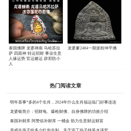
泰国佛牌 龙婆禅南 马哈苏拉
​龙婆爹2484一期派粉坤平佛
萨 四面神 转运招财 事业生意
人缘运势 官运赌运 辟邪防小
人
热门阅读文章
明年喜事*多的4个生肖，2024年什么生肖福运临门好事连连
龙婆银简介：招财龟、爆枪财佛、自身佛牌的功效介绍
泰国补财库 阿赞佑补财库 一桶金 助力生意财运财富
亲戚生孩子给多少红包吉利，关于添丁份子钱风水讲究