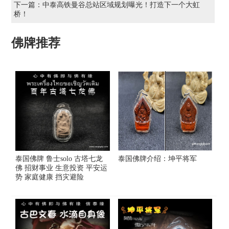
下一篇：
中泰高铁曼谷总站区域规划曝光！打造下一个大虹
桥！
佛牌推荐
泰国佛牌 鲁士solo 古塔七龙
泰国佛牌介绍：坤平将军
佛 招财事业 生意投资 平安运
势 家庭健康 挡灾避险