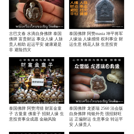
古巴文春 水滴自身佛牌 泰国
泰国佛牌 阿赞masia 坤平将军
佛牌 富贵财运 事业人缘 人脉
人缘油 人缘感情 权利事业 财
贵人相助 起运平安 健康避是
运生意 桃花人脉 生意投资
非 避险挡灾
泰国佛牌 阿赞湾猜 财富金童
泰国佛牌 龙婆瑞 2560 法会版
子 古曼童 佛童子 招财人缘 生
自身佛牌 纯银外壳 强招财旺
意投资事业成愿 金融风险
运 正偏财运 生意事业 转运平
安 人缘贵人