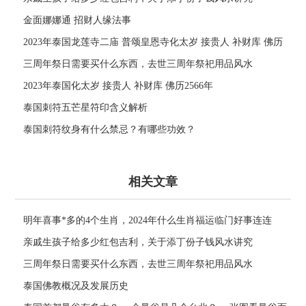
金面娜娜通 招财人缘法事
2023年泰国龙莲寺二庙 普颂皇恩寺化太岁 接贵人 补财库 佛历
2566年
三周年祭日需要买什么东西，去世三周年祭祀用品风水
2023年泰国化太岁 接贵人 补财库 佛历2566年
泰国刺符五芒星符印含义解析
泰国刺符纹身有什么禁忌？有哪些功效？
相关文章
明年喜事*多的4个生肖，2024年什么生肖福运临门好事连连
亲戚生孩子给多少红包吉利，关于添丁份子钱风水讲究
三周年祭日需要买什么东西，去世三周年祭祀用品风水
泰国佛教概况及发展历史