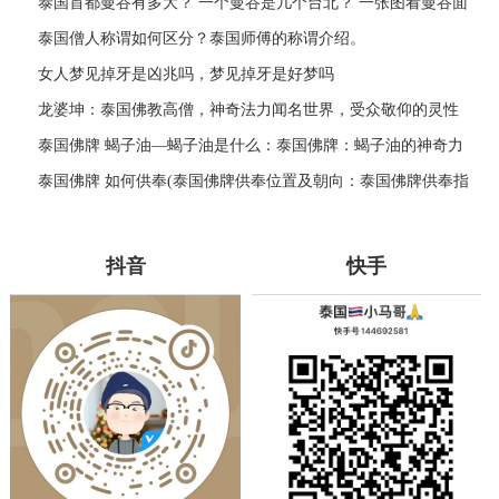
泰国首都曼谷有多大？ 一个曼谷是几个台北？ 一张图看曼谷面
积与各大城市比较
泰国僧人称谓如何区分？泰国师傅的称谓介绍。
女人梦见掉牙是凶兆吗，梦见掉牙是好梦吗
龙婆坤：泰国佛教高僧，神奇法力闻名世界，受众敬仰的灵性
导师
泰国佛牌 蝎子油—蝎子油是什么：泰国佛牌：蝎子油的神奇力
量
泰国佛牌 如何供奉(泰国佛牌供奉位置及朝向：泰国佛牌供奉指
南)
抖音
快手