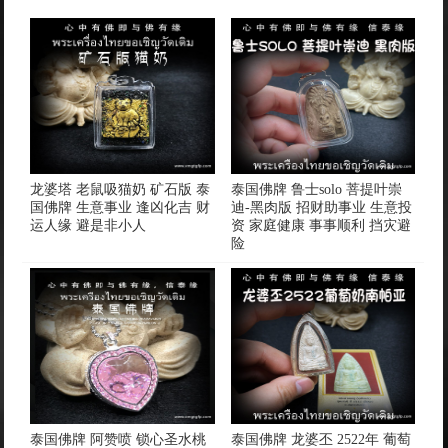
龙婆塔 老鼠吸猫奶 矿石版 泰
泰国佛牌 鲁士solo 菩提叶崇
国佛牌 生意事业 逢凶化吉 财
迪-黑肉版 招财助事业 生意投
运人缘 避是非小人
资 家庭健康 事事顺利 挡灾避
险
泰国佛牌 阿赞喷 锁心圣水桃
泰国佛牌 龙婆丕 2522年 葡萄