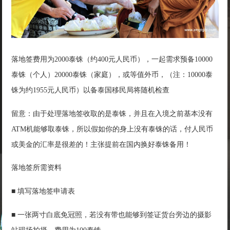
落地签费用为2000泰铢（约400元人民币），一起需求预备10000
泰铢（个人）20000泰铢（家庭），或等值外币，（注：10000泰
铢为约1955元人民币）以备泰国移民局将随机检查
留意：由于处理落地签收取的是泰铢，并且在入境之前基本没有
ATM机能够取泰铢，所以假如你的身上没有泰铢的话，付人民币
或美金的汇率是很差的！主张提前在国内换好泰铢备用！
落地签所需资料
■ 填写落地签申请表
■ 一张两寸白底免冠照，若没有带也能够到签证货台旁边的摄影