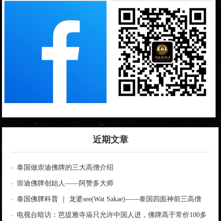
近期文章
泰国做崇迪佛牌的三大高僧介绍
崇迪佛牌创始人——阿赞多大师
泰国佛牌科普 ｜ 龙婆see(Wat Sakae)——泰国四面神前三高僧
电视台暗访：芭提雅寺庙只允许中国人进，佛牌高于常价100多