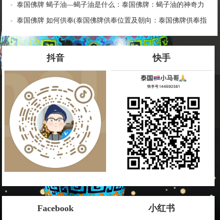
导师
泰国佛牌 蝎子油—蝎子油是什么：泰国佛牌：蝎子油的神奇力
量
泰国佛牌 如何供奉(泰国佛牌供奉位置及朝向：泰国佛牌供奉指
南)
抖音
快手
Facebook
小红书