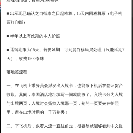
站现场拍摄，费用为100泰铢
■ 出示现已确认之自抵泰之日起核算，15天内回程机票（电子机
票打印版）
■ 半年以上有效期的本人护照
■ 逗留期限为15天。若要延期，可到曼谷移民局处理（只能延期7
天），收费1900泰铢
落地签流程
一、在飞机上乘务员会派发出入境卡，也能够下机后在签证货台
收取。其间，泰国酒店地址填写一间就能够了。入境卡分为入境
与出境两页，入境时会撕掉入境那一页，别的一页要夹在护照
里，留在出境时用的，千万别丢！
二、下飞机后，跟着人流一直往前走，很容易就能够看到中文提