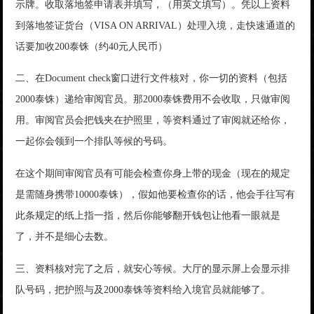
示牌。收取落地签申请表并填写，（用英文填写）。凭以上资料
到落地签证货台（VISA ON ARRIVAL）处理入境，走快速通道的
话要加收200泰铢（约40元人民币）
二、在Document check窗口进行文件核对，你一切的资料（包括
2000泰铢）递给审阅官员。那2000泰铢费用不会收取，只做审阅
用。审阅官员会把钱夹在护照里，等资料通过了审阅就还给你，
一起你会领到一个排队等候的号码。
在这个期间审阅官员有可能会检查你身上带的现金（现在的规定
是需随身携带10000泰铢），假如他要检查你的话，他会手往写有
此条规定的纸上指一指，然后你能够翻开钱包让他看一眼就是
了，并不是细心去数。
三、资料核对完了之后，就安心等候。大厅的显示屏上会显示排
队号码，把护照与及2000泰铢等资料给入境官员就能够了。