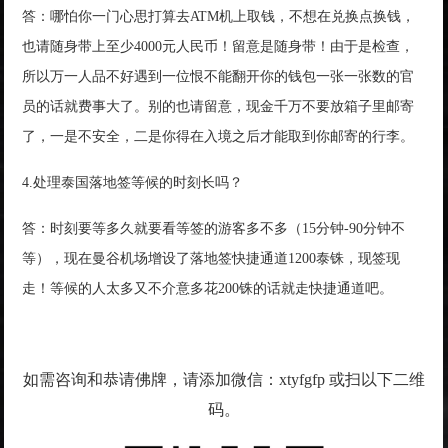
答：哪怕你一门心思打算去ATM机上取钱，不想在兑换点换钱，
也请随身带上至少4000元人民币！留意是随身带！由于是检查，
所以万一人品不好遇到一位恨不能翻开你的钱包一张一张数的官
员的话就费事大了。别的也请留意，现金千万不要放箱子里邮寄
了，一是不安全，二是你得在入境之后才能取到你邮寄的行李。
4.处理泰国落地签等候的时刻长吗？
答：时刻要等多久就要看等签的游客多不多（15分钟-90分钟不
等），现在曼谷机场增设了落地签快捷通道1200泰铢，现签现
走！等候的人太多又不介意多花200铢的话就走快捷通道吧。
如需咨询和恭请佛牌，请添加微信：xtyfgfp 或扫以下二维
码。