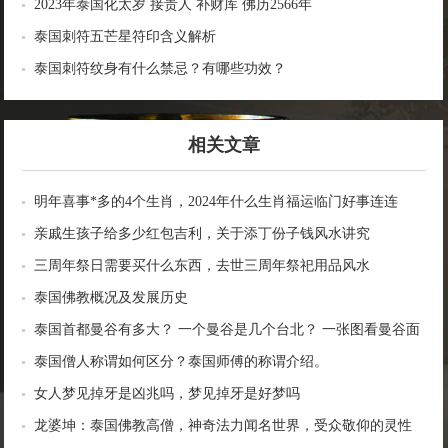
2023年泰国化太岁 接贵人 补财库 佛历2566年
泰国刺符五芒星符印含义解析
泰国刺符纹身有什么禁忌？有哪些功效？
相关文章
明年喜事*多的4个生肖，2024年什么生肖福运临门好事连连
亲戚生孩子给多少红包吉利，关于添丁份子钱风水讲究
三周年祭日需要买什么东西，去世三周年祭祀用品风水
泰国佛教概况及发展历史
泰国首都曼谷有多大？ 一个曼谷是几个台北？ 一张图看曼谷面
积与各大城市比较
泰国僧人称谓如何区分？泰国师傅的称谓介绍。
女人梦见掉牙是凶兆吗，梦见掉牙是好梦吗
龙婆坤：泰国佛教高僧，神奇法力闻名世界，受众敬仰的灵性