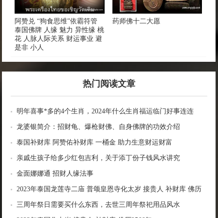
阿赞兑 “狗食思维”依霸符管
药师佛十二大愿
泰国佛牌 人缘 魅力 异性缘 桃
花 人脉人际关系 财运事业 避
是非 小人
热门阅读文章
明年喜事*多的4个生肖，2024年什么生肖福运临门好事连连
龙婆银简介：招财龟、爆枪财佛、自身佛牌的功效介绍
泰国补财库 阿赞佑补财库 一桶金 助力生意财运财富
亲戚生孩子给多少红包吉利，关于添丁份子钱风水讲究
金面娜娜通 招财人缘法事
2023年泰国龙莲寺二庙 普颂皇恩寺化太岁 接贵人 补财库 佛历
2566年
三周年祭日需要买什么东西，去世三周年祭祀用品风水