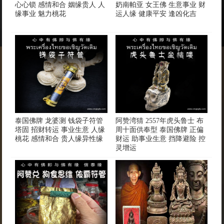
心心锁 感情和合 姻缘贵人 人
奶南帕亚 女王佛 生意事业 财
缘事业 魅力桃花
运人缘 健康平安 逢凶化吉
泰国佛牌 龙婆测 钱袋子符管
阿赞湾猜 2557年虎头鲁士 布
塔固 招财转运 事业生意 人缘
周十面供奉型 泰国佛牌 正偏
桃花 感情和合 贵人缘异性缘
财运 助事业生意 挡降避险 控
灵增运