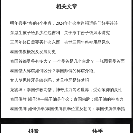
相关文章
明年喜事*多的4个生肖，2024年什么生肖福运临门好事连连
亲戚生孩子给多少红包吉利，关于添丁份子钱风水讲究
三周年祭日需要买什么东西，去世三周年祭祀用品风水
泰国佛教概况及发展历史
泰国首都曼谷有多大？ 一个曼谷是几个台北？ 一张图看曼谷面
积与各大城市比较
泰国僧人称谓如何区分？泰国师傅的称谓介绍。
女人梦见掉牙是凶兆吗，梦见掉牙是好梦吗
龙婆坤：泰国佛教高僧，神奇法力闻名世界，受众敬仰的灵性
导师
泰国佛牌 蝎子油—蝎子油是什么：泰国佛牌：蝎子油的神奇力
量
泰国佛牌 如何供奉(泰国佛牌供奉位置及朝向：泰国佛牌供奉指
南)
抖音
快手