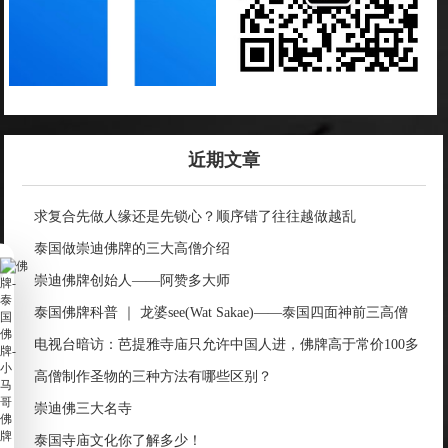
近期文章
求复合先做人缘还是先锁心？顺序错了往往越做越乱
泰国做崇迪佛牌的三大高僧介绍
崇迪佛牌创始人——阿赞多大师
泰国佛牌科普 ｜ 龙婆see(Wat Sakae)——泰国四面神前三高僧
电视台暗访：芭提雅寺庙只允许中国人进，佛牌高于常价100多
倍！
高僧制作圣物的三种方法有哪些区别？
崇迪佛三大名寺
泰国寺庙文化你了解多少！