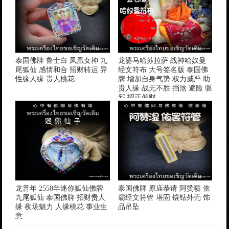
泰国佛牌 鲁士白 凤凰女神 九
龙婆马哈苏拉萨 战神哈奴曼
尾狐仙 感情和合 招财转运 异
经文符布 大号签名版 泰国佛
性缘人缘 贵人桃花
牌 增加自身气势 权力威严 助
贵人缘 战无不胜 挡煞 避险 驱
邪 招正偏财
龙普年 2558年迷你狐仙佛牌
泰国佛牌 原庙恭请 阿赞喷 依
九尾狐仙 泰国佛牌 招财贵人
霸经文符管 塔固 镶钻外壳 饰
缘 夜场魅力 人缘桃花 事业生
品吊坠
意