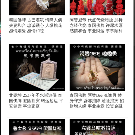
泰国佛牌 古巴堪斌 情降人偶
阿赞威帝 代点代烧蜡烛 加持
夫妻和合 忠诚锁心 人缘桃花
念经代烧 泰国佛牌 许愿求愿
感情姻缘 感情和睦
感情和合 事业财运 事事顺利
龙婆坤 2537年圣水崇迪佛 泰
泰国佛牌 阿赞Bee 魂魄勇 替
国佛牌 避险挡灾 转运起运 平
身守护 辟邪挡降 避险挡灾 招
安健康 事业家庭
财增人缘 事业生意 投资金融