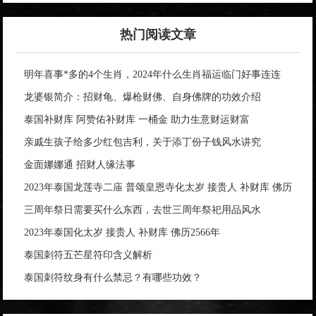
热门阅读文章
明年喜事*多的4个生肖，2024年什么生肖福运临门好事连连
龙婆银简介：招财龟、爆枪财佛、自身佛牌的功效介绍
泰国补财库 阿赞佑补财库 一桶金 助力生意财运财富
亲戚生孩子给多少红包吉利，关于添丁份子钱风水讲究
金面娜娜通 招财人缘法事
2023年泰国龙莲寺二庙 普颂皇恩寺化太岁 接贵人 补财库 佛历
2566年
三周年祭日需要买什么东西，去世三周年祭祀用品风水
2023年泰国化太岁 接贵人 补财库 佛历2566年
泰国刺符五芒星符印含义解析
泰国刺符纹身有什么禁忌？有哪些功效？