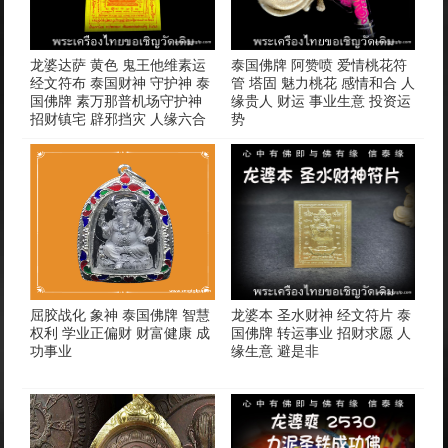
龙婆达萨 黄色 鬼王他维素运
泰国佛牌 阿赞喷 爱情桃花符
经文符布 泰国财神 守护神 泰
管 塔固 魅力桃花 感情和合 人
国佛牌 素万那普机场守护神
缘贵人 财运 事业生意 投资运
招财镇宅 辟邪挡灾 人缘六合
势
屈胶战化 象神 泰国佛牌 智慧
龙婆本 圣水财神 经文符片 泰
权利 学业正偏财 财富健康 成
国佛牌 转运事业 招财求愿 人
功事业
缘生意 避是非