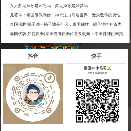
女人梦见掉牙是凶兆吗，梦见掉牙是好梦吗
龙婆坤：泰国佛教高僧，神奇法力闻名世界，受众敬仰的灵性
导师
泰国佛牌 蝎子油—蝎子油是什么：泰国佛牌：蝎子油的神奇力
量
泰国佛牌 如何供奉(泰国佛牌供奉位置及朝向：泰国佛牌供奉指
南)
抖音
快手