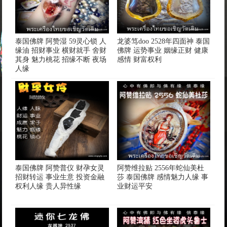
泰国佛牌 阿赞湿 59灵心锁 人
龙婆笃doo 2528年四面神 泰国
缘油 招财事业 横财就手 舍财
佛牌 运势事业 姻缘正财 健康
其身 魅力桃花 招缘不断 夜场
感情 财富权利
人缘
泰国佛牌 阿赞普仪 财孕女灵
阿赞维拉贴 2556年蛇仙美杜
招财转运 事业生意 投资金融
莎 泰国佛牌 感情魅力人缘 事
权利人缘 贵人异性缘
业财运平安