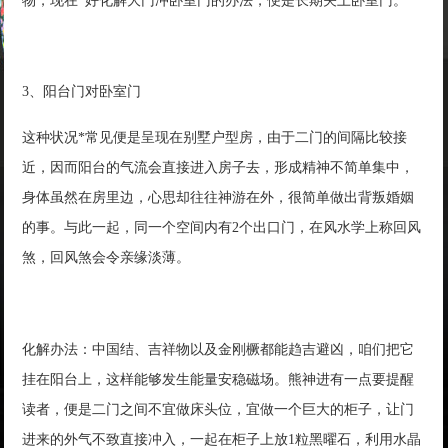
物，现在*好化解大门冲卧室门的办法，便是长期关上卧室门。
3、阳台门对卧室门
这种状况*常见便是呈现在别墅户型房，由于二门的间隔比较接
近，因而阳台的气流会直接进入房子去，形成精神不简单集中，
身体虽然在房里边，心思却往往神游在外，很简单做出背叛婚姻
的事。与此一起，同一个空间内有2个出口门，在风水学上称回风
煞，回风煞会令亲缘淡薄。
化解办法：中国结、吉祥物以及金刚橛都能趋吉避凶，咱们把它
挂在阳台上，这样能够发生能量安稳磁场。熊神进有一点要提醒
读者，便是二门之间不宜做床头位，宜做一个巨大的柜子，让门
进来的外气不致直接冲入，一起在柜子上放1粒黑曜石，利用水晶