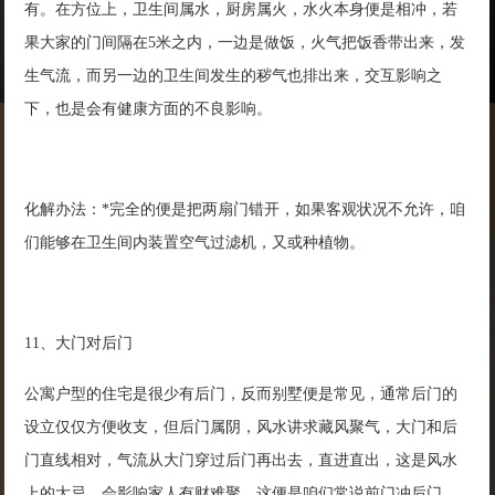
有。在方位上，卫生间属水，厨房属火，水火本身便是相冲，若
果大家的门间隔在5米之内，一边是做饭，火气把饭香带出来，发
生气流，而另一边的卫生间发生的秽气也排出来，交互影响之
下，也是会有健康方面的不良影响。
化解办法：*完全的便是把两扇门错开，如果客观状况不允许，咱
们能够在卫生间内装置空气过滤机，又或种植物。
11、大门对后门
公寓户型的住宅是很少有后门，反而别墅便是常见，通常后门的
设立仅仅方便收支，但后门属阴，风水讲求藏风聚气，大门和后
门直线相对，气流从大门穿过后门再出去，直进直出，这是风水
上的大忌，会影响家人有财难聚，这便是咱们常说前门冲后门，