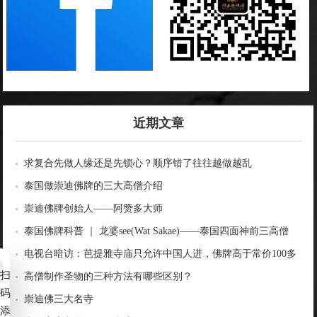
近期文章
求复合先做人缘还是先锁心？顺序错了往往越做越乱
泰国做崇迪佛牌的三大高僧介绍
崇迪佛牌创始人——阿赞多大师
泰国佛牌科普 ｜ 龙婆see(Wat Sakae)——泰国四面神前三高僧
电视台暗访：芭提雅寺庙只允许中国人进，佛牌高于常价100多
扫
倍！
高僧制作圣物的三种方法有哪些区别？
码
崇迪佛三大名寺
添