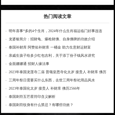
热门阅读文章
明年喜事*多的4个生肖，2024年什么生肖福运临门好事连连
龙婆银简介：招财龟、爆枪财佛、自身佛牌的功效介绍
泰国补财库 阿赞佑补财库 一桶金 助力生意财运财富
亲戚生孩子给多少红包吉利，关于添丁份子钱风水讲究
金面娜娜通 招财人缘法事
2023年泰国龙莲寺二庙 普颂皇恩寺化太岁 接贵人 补财库 佛历
2566年
三周年祭日需要买什么东西，去世三周年祭祀用品风水
2023年泰国化太岁 接贵人 补财库 佛历2566年
泰国刺符五芒星符印含义解析
泰国刺符纹身有什么禁忌？有哪些功效？