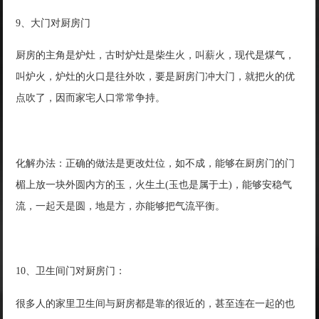
9、大门对厨房门
厨房的主角是炉灶，古时炉灶是柴生火，叫薪火，现代是煤气，
叫炉火，炉灶的火口是往外吹，要是厨房门冲大门，就把火的优
点吹了，因而家宅人口常常争持。
化解办法：正确的做法是更改灶位，如不成，能够在厨房门的门
楣上放一块外圆内方的玉，火生土(玉也是属于土)，能够安稳气
流，一起天是圆，地是方，亦能够把气流平衡。
10、卫生间门对厨房门：
很多人的家里卫生间与厨房都是靠的很近的，甚至连在一起的也