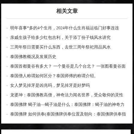
相关文章
明年喜事*多的4个生肖，2024年什么生肖福运临门好事连连
亲戚生孩子给多少红包吉利，关于添丁份子钱风水讲究
三周年祭日需要买什么东西，去世三周年祭祀用品风水
泰国佛教概况及发展历史
泰国首都曼谷有多大？ 一个曼谷是几个台北？ 一张图看曼谷面
积与各大城市比较
泰国僧人称谓如何区分？泰国师傅的称谓介绍。
女人梦见掉牙是凶兆吗，梦见掉牙是好梦吗
龙婆坤：泰国佛教高僧，神奇法力闻名世界，受众敬仰的灵性
导师
泰国佛牌 蝎子油—蝎子油是什么：泰国佛牌：蝎子油的神奇力
量
泰国佛牌 如何供奉(泰国佛牌供奉位置及朝向：泰国佛牌供奉指
南)