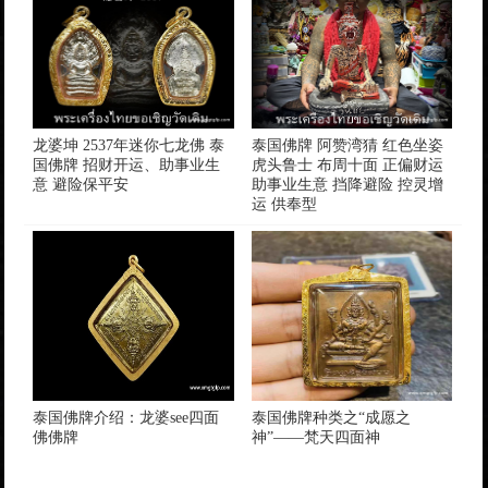
龙婆坤 2537年迷你七龙佛 泰
泰国佛牌 阿赞湾猜 红色坐姿
国佛牌 招财开运、助事业生
虎头鲁士 布周十面 正偏财运
意 避险保平安
助事业生意 挡降避险 控灵增
运 供奉型
泰国佛牌介绍：龙婆see四面
泰国佛牌种类之“成愿之
佛佛牌
神”——梵天四面神