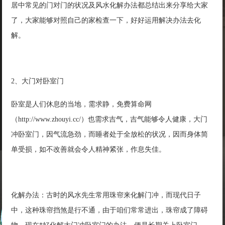
居中常见的门对门的状况及风水化解办法都总结出来分享给大家
了，大家能够对照自己的家检查一下，好好运用解决办法去化
解。
2、大门对卧室门
卧室是人们休息的当地，需求静，免费算命网
（http://www.zhouyi.cc/）也需求吉气，吉气能够令人健康，大门
冲卧室门，因气流急劲，而睡者处于全放松的状况，因而身体简
单受损，如不改善就会令人精神紧张，作息失佳。
化解办法：古时的风水先生常用珠帘来化解门冲，而现代日子
中，这种珠帘挡煞是行不通，由于咱们常常进出，珠帘成了障碍