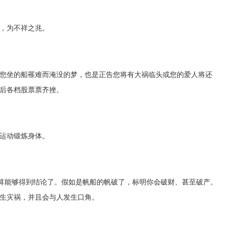
，为不祥之兆。
您坐的船罹难而淹没的梦，也是正告您将有大祸临头或您的爱人将还
后各档股票票齐挫。
运动锻炼身体。
总算能够得到结论了。假如是帆船的帆破了，标明你会破财、甚至破产。
生灾祸，并且会与人发生口角。