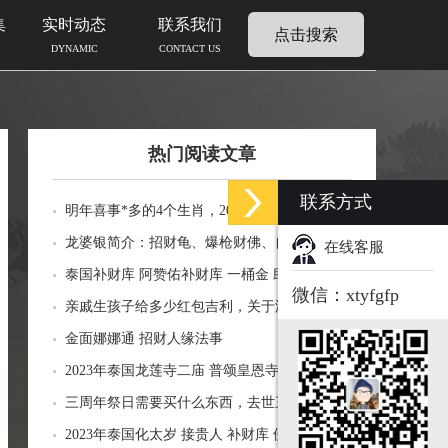
集
实时动态
联系我们
点击搜索
DYNAMIC
CONTACT US
热门阅读文章
联系方式
明年喜事*多的4个生肖，2024年什么生肖福运
临门好事连连
龙婆银简介：招财龟、爆枪财佛、自身佛牌的
在线客服
功效介绍
泰国补财库 阿赞佑补财库 一桶金 助力生意财
微信：xtyfgfp
运财富
亲戚生孩子给多少红包吉利，关于添丁份子钱
风水讲究
金面娜娜通 招财人缘法事
2023年泰国龙莲寺二庙 普颂皇恩寺化太岁 接
贵人 补财库 佛历2566年
三周年祭日需要买什么东西，去世三周年祭祀
用品风水
2023年泰国化太岁 接贵人 补财库 佛历2566年