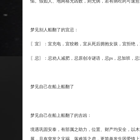
恼。假如人、地两格无凶数，则无病，若有病吃药可速愈
梦见别人船翻了的宜忌：
〖宜〗：宜充电，宜狡赖，宜从死后拥抱女孩，宜拒绝，
〖忌〗：忌劝人减肥，忌原创冷谜语，忌ps，忌加班，
梦见自己在船上船翻了
梦见自己在船上船翻了的吉凶：
境遇巩固安泰，有部属之助力，位置、财产均安全，以木
展，且有突发之灾祸、落难等之虑，更简单发生因爱情上