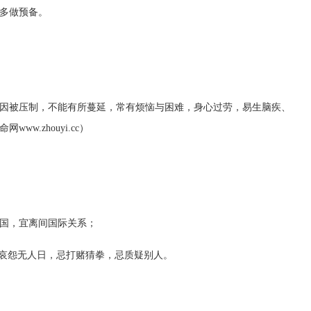
多做预备。
因被压制，不能有所蔓延，常有烦恼与困难，身心过劳，易生脑疾、
.zhouyi.cc）
国，宜离间国际关系；
忌哀怨无人日，忌打赌猜拳，忌质疑别人。