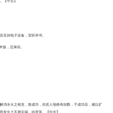
。【中吉】
宜丢掉电子设备，宜听评书;
忌米饭，忌淋浴。
解消水火之相克，致成功，但若人地格有凶数，于成功后，难以扩
而发生之不测灾祸、凶变等。【中吉】