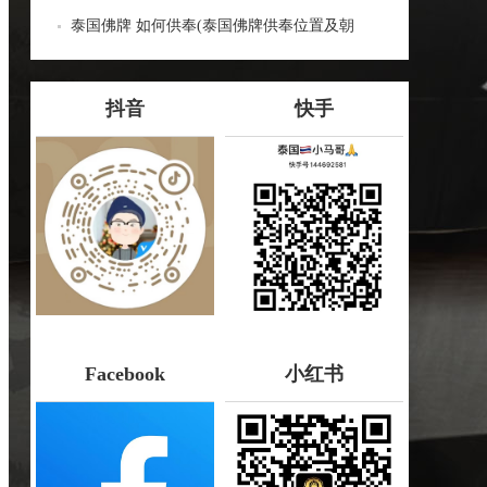
蝎子油的神奇力量
泰国佛牌 如何供奉(泰国佛牌供奉位置及朝
向：泰国佛牌供奉指南)
抖音
快手
Facebook
小红书