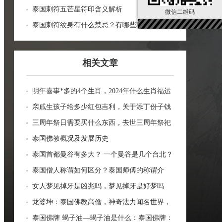
泰国刺符五芒星符印含义解析
微信二维码
泰国刺符纹身有什么禁忌？有哪些功效？
相关文章
明年喜事*多的4个生肖，2024年什么生肖福运
临门好事连连
亲戚生孩子给多少红包吉利，关于添丁份子钱
风水讲究
三周年祭日需要买什么东西，去世三周年祭祀
用品风水
泰国佛教概况及发展历史
泰国首都曼谷有多大？ 一个曼谷是几个台北？
一张图看曼谷面积与各大城市比较
泰国僧人称谓如何区分？泰国师傅的称谓介
绍。
女人梦见掉牙是凶兆吗，梦见掉牙是好梦吗
龙婆坤：泰国佛教高僧，神奇法力闻名世界，
受众敬仰的灵性导师
泰国佛牌 蝎子油—蝎子油是什么：泰国佛牌：