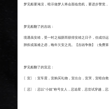
梦见船要淹没，暗示做梦人将会面临危机，要进步警觉，
梦见船翻了的吉凶：
境遇虽安靖，受一时之福荫而获得安靖之日子，但成功运
肺疾或落难之虑，晚年欠安之兆。【吉凶争衡】（免费算命网www
梦见船翻了的宜忌：
〖宜〗：宜车震，宜购买礼物，宜出台，宜哭，宜暗自救
〖忌〗：忌以“小姐”称号女人，忌追星，忌尝试穿越，