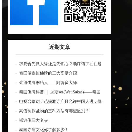
近期文章
求复合先做人缘还是先锁心？顺序错了往往越
做越乱
泰国做崇迪佛牌的三大高僧介绍
崇迪佛牌创始人——阿赞多大师
泰国佛牌科普 ｜ 龙婆see(Wat Sakae)——泰国
四面神前三高僧
电视台暗访：芭提雅寺庙只允许中国人进，佛
牌高于常价100多倍！
高僧制作圣物的三种方法有哪些区别？
崇迪佛三大名寺
泰国寺庙文化你了解多少！