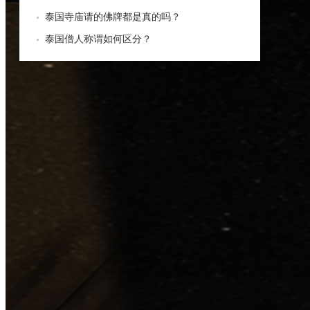
泰国寺庙请的佛牌都是真的吗？
泰国僧人称谓如何区分？