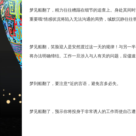
梦见船翻了，精力往往糟蹋在细节的追查上。身处其间时
重要哦!情感状况将陷入无法沟通的局势，缄默沉静往往
梦见船翻，笑脸迎人是安然渡过这一天的规律！与另一半
将办法明确缔结。工作一旦涉入与人有关的问题，应儘速
梦到船翻了，要注意*近的言语，避免言多必失。
梦见船翻了，预示你将投身于非常诱人的工作而使自己遭