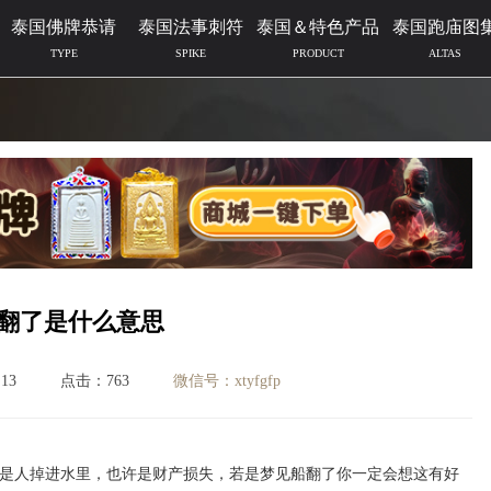
泰国佛牌恭请
泰国法事刺符
泰国＆特色产品
泰国跑庙图
TYPE
SPIKE
PRODUCT
ALTAS
翻了是什么意思
13
点击：763
微信号：xtyfgfp
是人掉进水里，也许是财产损失，若是梦见船翻了你一定会想这有好