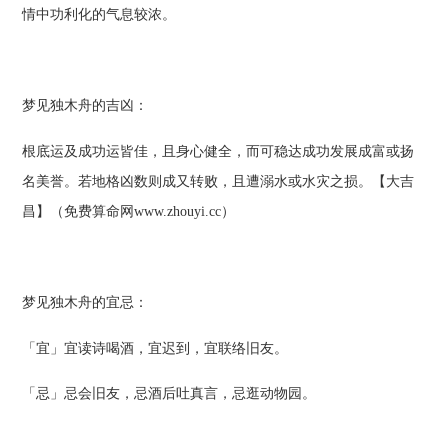
情中功利化的气息较浓。
梦见独木舟的吉凶：
根底运及成功运皆佳，且身心健全，而可稳达成功发展成富或扬
名美誉。若地格凶数则成又转败，且遭溺水或水灾之损。【大吉
昌】（免费算命网www.zhouyi.cc）
梦见独木舟的宜忌：
「宜」宜读诗喝酒，宜迟到，宜联络旧友。
「忌」忌会旧友，忌酒后吐真言，忌逛动物园。