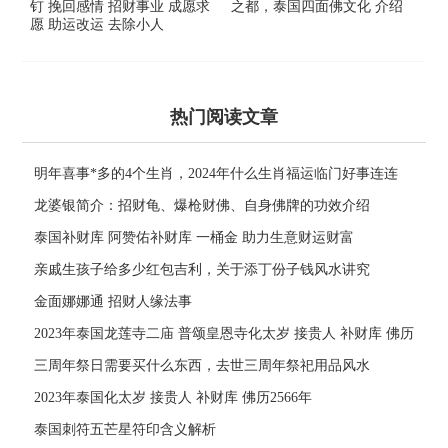
钉 挽回感情 招财事业 成愿求
之都，泰国四面佛文化 介绍
愿 助运改运 去除小人
热门阅读文章
明年喜事*多的4个生肖，2024年什么生肖福运临门好事连连
龙婆银简介：招财龟、爆枪财佛、自身佛牌的功效介绍
泰国补财库 阿赞佑补财库 一桶金 助力生意财运财富
亲戚生孩子给多少红包吉利，关于添丁份子钱风水讲究
金面娜娜通 招财人缘法事
2023年泰国龙莲寺二庙 普颂皇恩寺化太岁 接贵人 补财库 佛历
2566年
三周年祭日需要买什么东西，去世三周年祭祀用品风水
2023年泰国化太岁 接贵人 补财库 佛历2566年
泰国刺符五芒星符印含义解析