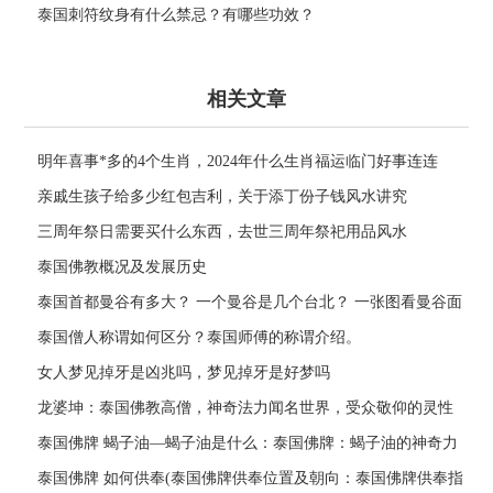
泰国刺符纹身有什么禁忌？有哪些功效？
相关文章
明年喜事*多的4个生肖，2024年什么生肖福运临门好事连连
亲戚生孩子给多少红包吉利，关于添丁份子钱风水讲究
三周年祭日需要买什么东西，去世三周年祭祀用品风水
泰国佛教概况及发展历史
泰国首都曼谷有多大？ 一个曼谷是几个台北？ 一张图看曼谷面
积与各大城市比较
泰国僧人称谓如何区分？泰国师傅的称谓介绍。
女人梦见掉牙是凶兆吗，梦见掉牙是好梦吗
龙婆坤：泰国佛教高僧，神奇法力闻名世界，受众敬仰的灵性
导师
泰国佛牌 蝎子油—蝎子油是什么：泰国佛牌：蝎子油的神奇力
量
泰国佛牌 如何供奉(泰国佛牌供奉位置及朝向：泰国佛牌供奉指