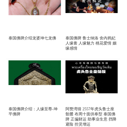
泰国佛牌介绍龙婆坤七龙佛
泰国佛牌 鲁士纳洛 舍内鸦妃
人缘膏 人缘魅力 桃花爱情 姻
缘感情
泰国佛牌介绍：人缘至尊-坤
阿赞湾猜 2557年虎头鲁士座
平佛牌
骷髅 布周十面供奉型 泰国佛
牌 正偏财运 助事业生意 挡降
避险 控灵增运