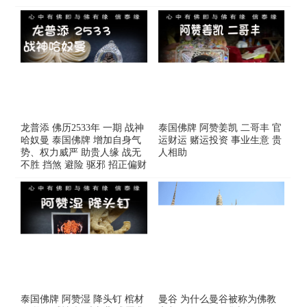
龙普添 佛历2533年 一期 战神
泰国佛牌 阿赞姜凯 二哥丰 官
哈奴曼 泰国佛牌 增加自身气
运财运 赌运投资 事业生意 贵
势、权力威严 助贵人缘 战无
人相助
不胜 挡煞 避险 驱邪 招正偏财
泰国佛牌 阿赞湿 降头钉 棺材
曼谷 为什么曼谷被称为佛教