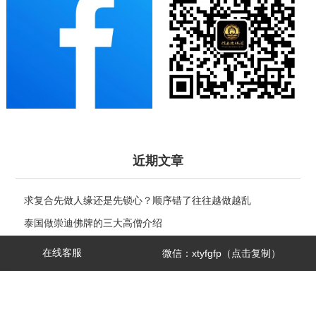
近期文章
求复合先做人缘还是先锁心？顺序错了往往越做越乱
泰国做崇迪佛牌的三大高僧介绍
崇迪佛牌创始人——阿赞多大师
在线客服
微信：xtyfgfp（点击复制）
泰国佛牌科普 ｜ 龙婆see(Wat Sakae)——泰国四面神前三高僧
电视台暗访：芭提雅寺庙只允许中国人进，佛牌高于常价100多
扫
倍！
高僧制作圣物的三种方法有哪些区别？