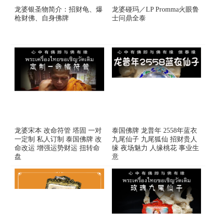
龙婆银圣物简介：招财龟、爆
龙婆碰玛／LP Promma火眼鲁
枪财佛、自身佛牌
士问鼎全泰
龙婆宋本 改命符管 塔固 一对
泰国佛牌 龙普年 2558年蓝衣
一定制 私人订制 泰国佛牌 改
九尾仙子 九尾狐仙 招财贵人
命改运 增强运势财运 扭转命
缘 夜场魅力 人缘桃花 事业生
盘
意