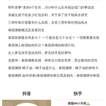
明年喜事*多的4个生肖，2024年什么生肖福运临门好事连连
亲戚生孩子给多少红包吉利，关于添丁份子钱风水讲究
三周年祭日需要买什么东西，去世三周年祭祀用品风水
泰国佛教概况及发展历史
泰国首都曼谷有多大？ 一个曼谷是几个台北？ 一张图看曼谷面
积与各大城市比较
泰国僧人称谓如何区分？泰国师傅的称谓介绍。
女人梦见掉牙是凶兆吗，梦见掉牙是好梦吗
龙婆坤：泰国佛教高僧，神奇法力闻名世界，受众敬仰的灵性
导师
泰国佛牌 蝎子油—蝎子油是什么：泰国佛牌：蝎子油的神奇力
量
泰国佛牌 如何供奉(泰国佛牌供奉位置及朝向：泰国佛牌供奉指
南)
抖音
快手