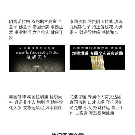
阿赞诺拉帕 双胞胎古曼童 金
泰国佛牌 阿赞阿卡拉迪 玫瑰
童子 佛童子 泰国佛牌 求愿生
九尾狐仙子 招正偏桃花 人缘
意 事业财运 六合挡灾 健康守
贵人 财运异性缘 感情和合
家
泰国佛牌 泰国拉胡庙 拉胡天
龙婆堪暖 专属个人符文达固
神 避是非小人 增财运 助事业
泰国佛牌 口才人缘 守护保护
化太岁 去霉运镇宅 风水摆件
避是非 小人 招财转运 事业工
作 去霉运 智慧权利健康