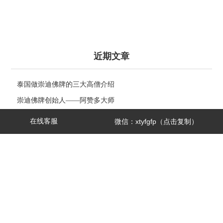
近期文章
泰国做崇迪佛牌的三大高僧介绍
崇迪佛牌创始人——阿赞多大师
泰国佛牌科普 ｜ 龙婆see(Wat Sakae)——泰国四面神前三高僧
在线客服
微信：xtyfgfp（点击复制）
电视台暗访：芭提雅寺庙只允许中国人进，佛牌高于常价100多
倍！
高僧制作圣物的三种方法有哪些区别？
扫
崇迪佛三大名寺
码
泰国寺庙文化你了解多少！
添
泰国寺庙请的佛牌都是真的吗？
加
泰国僧人称谓如何区分？
店