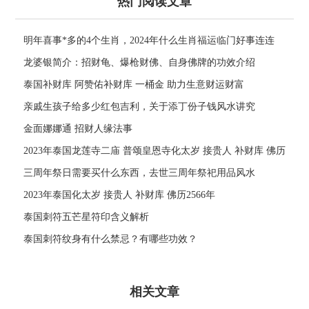
热门阅读文章
明年喜事*多的4个生肖，2024年什么生肖福运临门好事连连
龙婆银简介：招财龟、爆枪财佛、自身佛牌的功效介绍
泰国补财库 阿赞佑补财库 一桶金 助力生意财运财富
亲戚生孩子给多少红包吉利，关于添丁份子钱风水讲究
金面娜娜通 招财人缘法事
2023年泰国龙莲寺二庙 普颂皇恩寺化太岁 接贵人 补财库 佛历
2566年
三周年祭日需要买什么东西，去世三周年祭祀用品风水
2023年泰国化太岁 接贵人 补财库 佛历2566年
泰国刺符五芒星符印含义解析
泰国刺符纹身有什么禁忌？有哪些功效？
相关文章