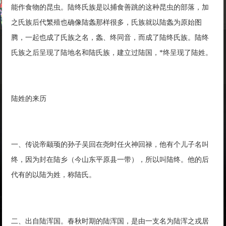
能作食物的昆虫。陆终氏族是以捕食善跳的这种昆虫的部落，加
之氏族后代繁殖也确像陆螽那样很多，氏族就以陆螽为原始图
腾，一起也成了氏族之名，螽、终同音，而成了陆终氏族。陆终
氏族之后呈现了陆地名和陆氏族，建立过陆国，*终呈现了陆姓。
陆姓的来历
一、传说帝颛顼的孙子吴回在尧时任火神回禄，他有个儿子名叫
终，因为封在陆乡（今山东平原县一带），所以叫陆终。他的后
代有的以陆为姓，称陆氏。
二、出自陆浑国。春秋时期的陆浑国，是由一支名为陆浑之戎居