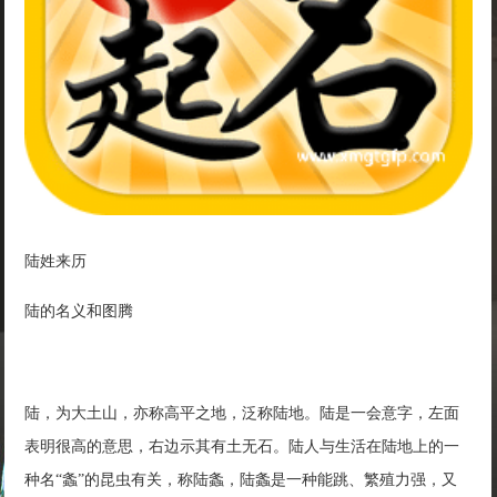
陆姓来历
陆的名义和图腾
陆，为大土山，亦称高平之地，泛称陆地。陆是一会意字，左面
表明很高的意思，右边示其有土无石。陆人与生活在陆地上的一
种名“螽”的昆虫有关，称陆螽，陆螽是一种能跳、繁殖力强，又