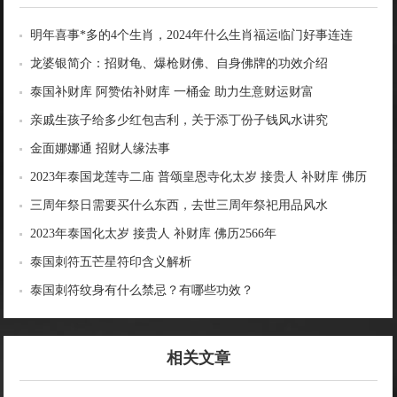
明年喜事*多的4个生肖，2024年什么生肖福运临门好事连连
龙婆银简介：招财龟、爆枪财佛、自身佛牌的功效介绍
泰国补财库 阿赞佑补财库 一桶金 助力生意财运财富
亲戚生孩子给多少红包吉利，关于添丁份子钱风水讲究
金面娜娜通 招财人缘法事
2023年泰国龙莲寺二庙 普颂皇恩寺化太岁 接贵人 补财库 佛历
2566年
三周年祭日需要买什么东西，去世三周年祭祀用品风水
2023年泰国化太岁 接贵人 补财库 佛历2566年
泰国刺符五芒星符印含义解析
泰国刺符纹身有什么禁忌？有哪些功效？
相关文章