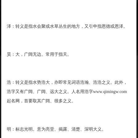
泽：转义是指水会聚或水草丛生的地方，又引申指恩德或恩泽。
昊：大，广阔无边。常用于指天。
浩：转义是指水势浩大，亦即常见词语浩瀚、浩浩之义。此外，
浩字又有广阔、广阔、远大之义。人名用浩字www.qimingw.com
起名网，首要取其广阔、很多之义。
明：标志光明。意为亮堂、揭露、清楚、深明大义。