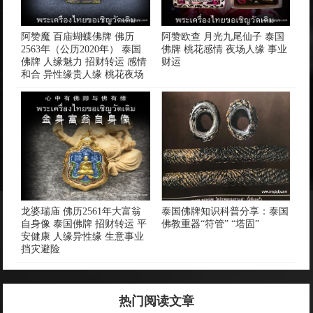
阿赞魔 百庙蝴蝶佛牌 佛历
阿赞欧查 月光九尾仙子 泰国
2563年（公历2020年） 泰国
佛牌 桃花感情 夜场人缘 事业
佛牌 人缘魅力 招财转运 感情
财运
和合 异性缘贵人缘 桃花夜场
龙婆瑞庙 佛历2561年大富翁
泰国佛牌知识科普分享：泰国
自身像 泰国佛牌 招财转运 平
佛教重器“符管” “塔固”
安健康 人缘异性缘 生意事业
挡灾避险
热门阅读文章