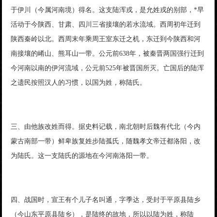
于伊川（今属河南境）得名。这支陆浑戎，是允姓戎的别部，*早
活动于今陕西、甘肃、四川三省接壤的若水流域。西周初年迁到
陕西秦岭以北。西周末年乘周王室东迁之机，东迁到今陕西和河
南接壤的崤山、熊耳山一带。公元前638年，被秦晋两国强行迁到
今河南以南的伊河流域，公元前525年被晋国所灭。亡国后的陆浑
之遗民按照汉人的习惯，以国为姓，称陆氏。
三、由他族改姓而得。据史料记载，南北朝时后魏有代北（今内
蒙古南部一带）鲜卑族复姓步陆孤氏，随魏孝文帝迁都洛阳，改
为陆氏。这一支陆氏的源地在今河南洛阳一带。
四、战国时，宣王有个儿子名叫通，字季达，受封于平原县陆乡
（今山东平原县陆乡），是陆终的故地，所以以陆为姓，称陆