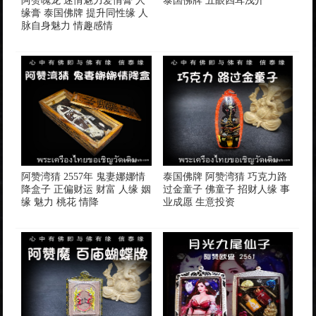
阿赞魄龙 迷情魅力爱情膏 人
泰国佛牌 五眼四耳浅介
缘膏 泰国佛牌 提升同性缘 人
脉自身魅力 情趣感情
阿赞湾猜 2557年 鬼妻娜娜情
泰国佛牌 阿赞湾猜 巧克力路
降盒子 正偏财运 财富 人缘 姻
过金童子 佛童子 招财人缘 事
缘 魅力 桃花 情降
业成愿 生意投资