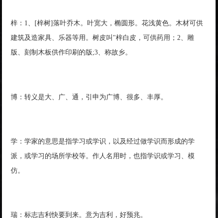
梓：1、[梓树]落叶乔木。叶宽大，椭圆形。花浅黄色。木材可供
建筑及造家具、乐器等用。树皮叫"梓白皮，可供药用；2、雕
版、刻制木板供作印刷的版;3、称故乡。
博：转义是大、广、通，引申为广博、很多、丰厚。
学：学家的意思是指学习或学识，以及经过做学识而形成的学
派，或学习的场所学校等。作人名用时，也指学识或学习、模
仿。
瑞：标志吉利快要到来。意为吉利，好预兆。