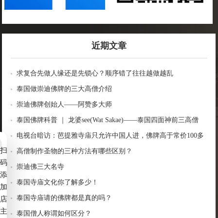
近期文章
求复合先做人缘还是先锁心？顺序错了往往越做越乱
泰国做崇迪佛牌的三大高僧介绍
崇迪佛牌创始人——阿赞多大师
泰国佛牌科普 ｜ 龙婆see(Wat Sakae)——泰国四面神前三高僧
电视台暗访：芭提雅寺庙只允许中国人进，佛牌高于常价100多
扫
倍！
高僧制作圣物的三种方法有哪些区别？
码
崇迪佛三大名寺
添
泰国寺庙文化你了解多少！
加
泰国寺庙请的佛牌都是真的吗？
店
主
泰国僧人称谓如何区分？