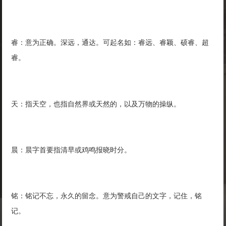
睿：意为正确。深远，通达。可起名如：睿远、睿颖、硕睿、超
睿。
天：指天空，也指自然界或天然的，以及万物的操纵。
晨：晨字首要指清早或鸡鸣报晓时分。
铭：铭记不忘，永久的留念。意为警戒自己的文字，记住，铭
记。