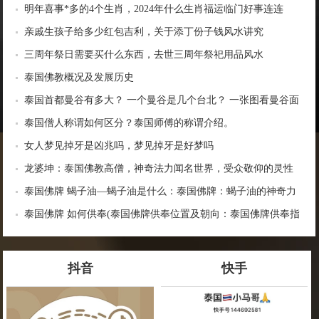
明年喜事*多的4个生肖，2024年什么生肖福运临门好事连连
亲戚生孩子给多少红包吉利，关于添丁份子钱风水讲究
三周年祭日需要买什么东西，去世三周年祭祀用品风水
泰国佛教概况及发展历史
泰国首都曼谷有多大？ 一个曼谷是几个台北？ 一张图看曼谷面
积与各大城市比较
泰国僧人称谓如何区分？泰国师傅的称谓介绍。
女人梦见掉牙是凶兆吗，梦见掉牙是好梦吗
龙婆坤：泰国佛教高僧，神奇法力闻名世界，受众敬仰的灵性
导师
泰国佛牌 蝎子油—蝎子油是什么：泰国佛牌：蝎子油的神奇力
量
泰国佛牌 如何供奉(泰国佛牌供奉位置及朝向：泰国佛牌供奉指
南)
抖音
快手