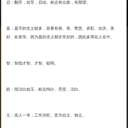
启：翻开，劝导，启动。标志有出路，有期望。
嘉：嘉字的含义较多，首要有善、美、赞赏、表彰、吉庆、美
好、欢喜等。因为嘉的含义都非常好的，因此多用在人名中。
智：智指才智、才智、聪明。
皓：指洁白如玉，标志纯白、亮堂、洁白。
立：高人一等，工作兴旺。意为自立、独立。