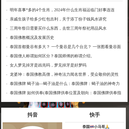
明年喜事*多的4个生肖，2024年什么生肖福运临门好事连连
亲戚生孩子给多少红包吉利，关于添丁份子钱风水讲究
三周年祭日需要买什么东西，去世三周年祭祀用品风水
泰国佛教概况及发展历史
泰国首都曼谷有多大？ 一个曼谷是几个台北？ 一张图看曼谷面
积与各大城市比较
泰国僧人称谓如何区分？泰国师傅的称谓介绍。
女人梦见掉牙是凶兆吗，梦见掉牙是好梦吗
龙婆坤：泰国佛教高僧，神奇法力闻名世界，受众敬仰的灵性
导师
泰国佛牌 蝎子油—蝎子油是什么：泰国佛牌：蝎子油的神奇力
量
泰国佛牌 如何供奉(泰国佛牌供奉位置及朝向：泰国佛牌供奉指
南)
抖音
快手