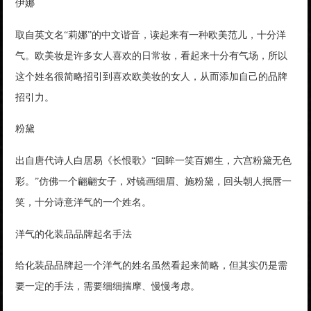
伊娜
取自英文名“莉娜”的中文谐音，读起来有一种欧美范儿，十分洋
气。欧美妆是许多女人喜欢的日常妆，看起来十分有气场，所以
这个姓名很简略招引到喜欢欧美妆的女人，从而添加自己的品牌
招引力。
粉黛
出自唐代诗人白居易《长恨歌》“回眸一笑百媚生，六宫粉黛无色
彩。”仿佛一个翩翩女子，对镜画细眉、施粉黛，回头朝人抿唇一
笑，十分诗意洋气的一个姓名。
洋气的化装品品牌起名手法
给化装品品牌起一个洋气的姓名虽然看起来简略，但其实仍是需
要一定的手法，需要细细揣摩、慢慢考虑。