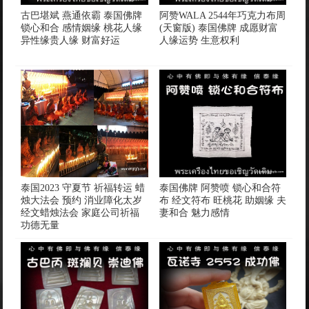
古巴堪斌 燕通依霸 泰国佛牌
阿赞WALA 2544年巧克力布周
锁心和合 感情姻缘 桃花人缘
(天窗版) 泰国佛牌 成愿财富
异性缘贵人缘 财富好运
人缘运势 生意权利
泰国2023 守夏节 祈福转运 蜡
泰国佛牌 阿赞喷 锁心和合符
烛大法会 预约 消业障化太岁
布 经文符布 旺桃花 助姻缘 夫
经文蜡烛法会 家庭公司祈福
妻和合 魅力感情
功德无量