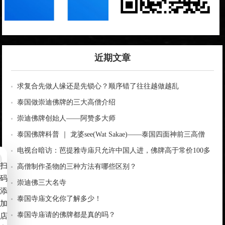
近期文章
求复合先做人缘还是先锁心？顺序错了往往越做越乱
泰国做崇迪佛牌的三大高僧介绍
崇迪佛牌创始人——阿赞多大师
泰国佛牌科普 ｜ 龙婆see(Wat Sakae)——泰国四面神前三高僧
电视台暗访：芭提雅寺庙只允许中国人进，佛牌高于常价100多
扫
倍！
高僧制作圣物的三种方法有哪些区别？
码
崇迪佛三大名寺
添
泰国寺庙文化你了解多少！
加
泰国寺庙请的佛牌都是真的吗？
店