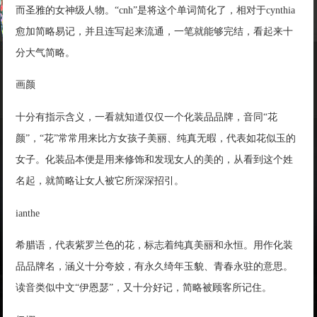
而圣雅的女神级人物。“cnh”是将这个单词简化了，相对于cynthia
愈加简略易记，并且连写起来流通，一笔就能够完结，看起来十
分大气简略。
画颜
十分有指示含义，一看就知道仅仅一个化装品品牌，音同“花
颜”，“花”常常用来比方女孩子美丽、纯真无暇，代表如花似玉的
女子。化装品本便是用来修饰和发现女人的美的，从看到这个姓
名起，就简略让女人被它所深深招引。
ianthe
希腊语，代表紫罗兰色的花，标志着纯真美丽和永恒。用作化装
品品牌名，涵义十分夸姣，有永久绮年玉貌、青春永驻的意思。
读音类似中文“伊恩瑟”，又十分好记，简略被顾客所记住。