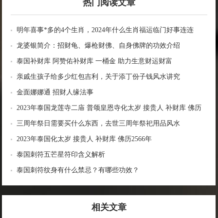
热门阅读文章
明年喜事*多的4个生肖，2024年什么生肖福运临门好事连连
龙婆银简介：招财龟、爆枪财佛、自身佛牌的功效介绍
泰国补财库 阿赞佑补财库 一桶金 助力生意财运财富
亲戚生孩子给多少红包吉利，关于添丁份子钱风水讲究
金面娜娜通 招财人缘法事
2023年泰国龙莲寺二庙 普颂皇恩寺化太岁 接贵人 补财库 佛历
2566年
三周年祭日需要买什么东西，去世三周年祭祀用品风水
2023年泰国化太岁 接贵人 补财库 佛历2566年
泰国刺符五芒星符印含义解析
泰国刺符纹身有什么禁忌？有哪些功效？
相关文章