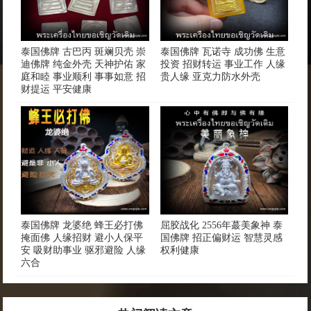
泰国佛牌 古巴丙 斑斓贝壳 崇
泰国佛牌 瓦诺寺 成功佛 生意
迪佛牌 纯金外壳 天神护佑 家
投资 招财转运 事业工作 人缘
庭和睦 事业顺利 事事如意 招
贵人缘 亚克力防水外壳
财提运 平安健康
泰国佛牌 龙婆绝 蜂王必打佛
屈胶战化 2556年蕞美象神 泰
掩面佛 人缘招财 避小人保平
国佛牌 招正偏财运 智慧灵感
安 吸财助事业 驱邪避险 人缘
权利健康
六合