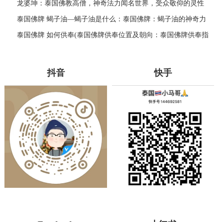
龙婆坤：泰国佛教高僧，神奇法力闻名世界，受众敬仰的灵性
导师
泰国佛牌 蝎子油—蝎子油是什么：泰国佛牌：蝎子油的神奇力
量
泰国佛牌 如何供奉(泰国佛牌供奉位置及朝向：泰国佛牌供奉指
南)
抖音
快手