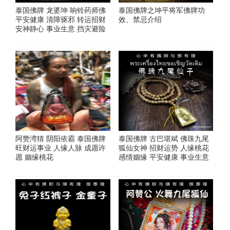
泰国佛牌 龙婆坤 响铃药师佛
泰国佛牌之坤平将军佛牌功
平安健康 清障驱邪 转运招财
效、禁忌介绍
安神静心 事业生意 挡灾避险
阿赞湾猜 阴阳依霸 泰国佛牌
泰国佛牌 古巴堪斌 佛珠九尾
旺财运事业 人缘人脉 成愿许
狐仙女神 招财运势 人缘桃花
愿 姻缘桃花
感情姻缘 平安健康 事业生意