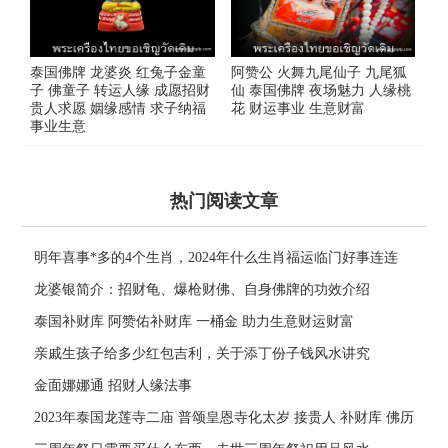
泰国佛牌 龙婆炎 红兔子金童
阿赞公 火舞九尾仙子 九尾狐
子 佛童子 转运人缘 成愿招财
仙 泰国佛牌 夜场魅力 人缘桃
贵人求愿 姻缘感情 求子纳福
花 财运事业 生意财富
事业生意
热门阅读文章
明年喜事*多的4个生肖，2024年什么生肖福运临门好事连连
龙婆银简介：招财龟、爆枪财佛、自身佛牌的功效介绍
泰国补财库 阿赞佑补财库 一桶金 助力生意财运财富
亲戚生孩子给多少红包吉利，关于添丁份子钱风水讲究
金面娜娜通 招财人缘法事
2023年泰国龙莲寺二庙 普颂皇恩寺化太岁 接贵人 补财库 佛历