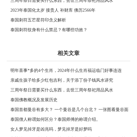
2566年
三周年祭日需要买什么东西，去世三周年祭祀用品风水
2023年泰国化太岁 接贵人 补财库 佛历2566年
泰国刺符五芒星符印含义解析
泰国刺符纹身有什么禁忌？有哪些功效？
相关文章
明年喜事*多的4个生肖，2024年什么生肖福运临门好事连连
亲戚生孩子给多少红包吉利，关于添丁份子钱风水讲究
三周年祭日需要买什么东西，去世三周年祭祀用品风水
泰国佛教概况及发展历史
泰国首都曼谷有多大？ 一个曼谷是几个台北？ 一张图看曼谷面
积与各大城市比较
泰国僧人称谓如何区分？泰国师傅的称谓介绍。
女人梦见掉牙是凶兆吗，梦见掉牙是好梦吗