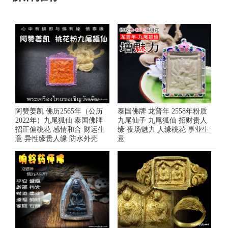
阿赞姜凯 佛历2565年（公历
泰国佛牌 龙普年 2558年粉质
2022年）九尾狐仙 泰国佛牌
九尾仙子 九尾狐仙 招财贵人
招正偏桃花 感情和合 财运生
缘 夜场魅力 人缘桃花 事业生
意 异性缘贵人缘 防水外壳
意