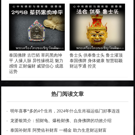
泰国佛牌 古巴韬 草药黑肉坤
鲁士头 供奉鲁士头 鲁士灌顶
平 人缘人脉 异性缘桃花 魅力
泰国佛牌 身体健康 智慧聪颖
感情 正财偏财 威望信心 成愿
财运亨通 控灵
运势
热门阅读文章
明年喜事*多的4个生肖，2024年什么生肖福运临门好事连连
龙婆银简介：招财龟、爆枪财佛、自身佛牌的功效介绍
泰国补财库 阿赞佑补财库 一桶金 助力生意财运财富