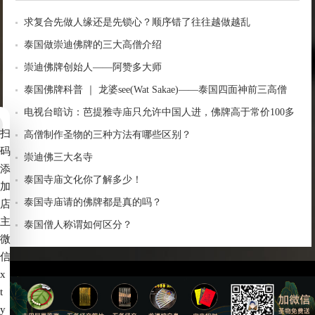
求复合先做人缘还是先锁心？顺序错了往往越做越乱
泰国做崇迪佛牌的三大高僧介绍
崇迪佛牌创始人——阿赞多大师
泰国佛牌科普 ｜ 龙婆see(Wat Sakae)——泰国四面神前三高僧
电视台暗访：芭提雅寺庙只允许中国人进，佛牌高于常价100多
扫
倍！
高僧制作圣物的三种方法有哪些区别？
码
崇迪佛三大名寺
添
泰国寺庙文化你了解多少！
加
泰国寺庙请的佛牌都是真的吗？
店
主
泰国僧人称谓如何区分？
微
信
x
t
备案号：
赣ICP备2022006539号-4
y