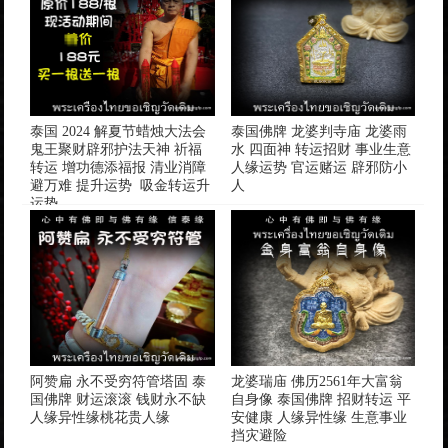
泰国 2024 解夏节蜡烛大法会
泰国佛牌 龙婆判寺庙 龙婆雨
鬼王聚财辟邪护法天神 祈福
水 四面神 转运招财 事业生意
转运 增功德添福报 清业消障
人缘运势 官运赌运 辟邪防小
避万难 提升运势 吸金转运升
人
运势
阿赞扁 永不受穷符管塔固 泰
龙婆瑞庙 佛历2561年大富翁
国佛牌 财运滚滚 钱财永不缺
自身像 泰国佛牌 招财转运 平
人缘异性缘桃花贵人缘
安健康 人缘异性缘 生意事业
挡灾避险