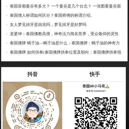
泰国首都曼谷有多大？ 一个曼谷是几个台北？ 一张图看曼谷面
积与各大城市比较
泰国僧人称谓如何区分？泰国师傅的称谓介绍。
女人梦见掉牙是凶兆吗，梦见掉牙是好梦吗
龙婆坤：泰国佛教高僧，神奇法力闻名世界，受众敬仰的灵性
导师
泰国佛牌 蝎子油—蝎子油是什么：泰国佛牌：蝎子油的神奇力
量
泰国佛牌 如何供奉(泰国佛牌供奉位置及朝向：泰国佛牌供奉指
南)
抖音
快手