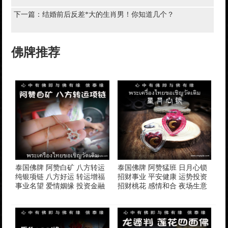
下一篇：
结婚前后反差*大的生肖男！你知道几个？
佛牌推荐
泰国佛牌 阿赞白矿 八方转运
泰国佛牌 阿赞猛班 日月心锁
纯银项链 八方好运 转运增福
招财事业 平安健康 运势投资
事业名望 爱情姻缘 投资金融
招财桃花 感情和合 夜场生意