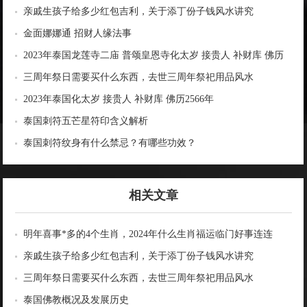
亲戚生孩子给多少红包吉利，关于添丁份子钱风水讲究
金面娜娜通 招财人缘法事
2023年泰国龙莲寺二庙 普颂皇恩寺化太岁 接贵人 补财库 佛历
2566年
三周年祭日需要买什么东西，去世三周年祭祀用品风水
2023年泰国化太岁 接贵人 补财库 佛历2566年
泰国刺符五芒星符印含义解析
泰国刺符纹身有什么禁忌？有哪些功效？
相关文章
明年喜事*多的4个生肖，2024年什么生肖福运临门好事连连
亲戚生孩子给多少红包吉利，关于添丁份子钱风水讲究
三周年祭日需要买什么东西，去世三周年祭祀用品风水
泰国佛教概况及发展历史